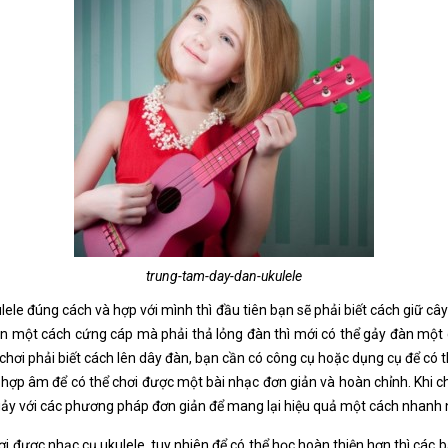
trung-tam-day-dan-ukulele
le đúng cách và hợp với mình thì đầu tiên bạn sẽ phải biết cách giữ câ
đàn một cách cứng cáp mà phải thả lỏng đàn thì mới có thể gảy đàn mộ
 chơi phải biết cách lên dây đàn, bạn cần có công cụ hoặc dụng cụ để có
c hợp âm để có thể chơi được một bài nhạc đơn giản và hoàn chỉnh. Khi c
y với các phương pháp đơn giản để mang lại hiệu quả một cách nhanh n
i được nhạc cụ ukulele, tuy nhiên để có thể học hoàn thiện hơn thì các 