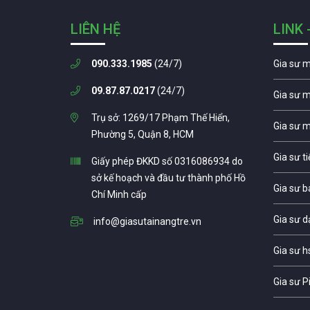
LIÊN HỆ
LINK 
090.333.1985
(24/7)
Gia sư 
09.87.87.0217
(24/7)
Gia sư 
Trụ sở: 1269/17 Phạm Thế Hiển,
Gia sư 
Phường 5, Quận 8, HCM
Gia sư t
Giấy phép ĐKKD số 0316086934 do
sở kế hoạch và đầu tư thành phố Hồ
Gia sư b
Chí Minh cấp
Gia sư d
info@giasutainangtre.vn
Gia sư h
Gia sư P