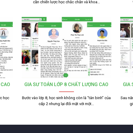
cần chiến lược học chắc chắn và khoa…
 CAO
GIA SƯ TOÁN LỚP 8 CHẤT LƯỢNG CAO
GIA
ợc học
Bước vào lớp 8, học sinh không còn là “tân binh” của
Sau nă
cấp 2 nhưng lại đối mặt với một…
g