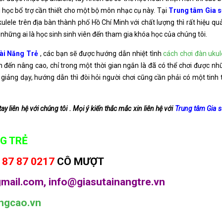
 học bổ trợ cần thiết cho một bộ môn nhạc cụ này. Tại
Trung tâm Gia s
ulele trên địa bàn thành phố Hồ Chí Minh với chất lượng thì rất hiệu q
những ai là học sinh sinh viên đến tham gia khóa học của chúng tôi.
ài Năng Trẻ
, các bạn sẽ được hướng dẫn nhiệt tình
cách chơi đàn ukul
n đến nâng cao, chỉ trong một thời gian ngắn là đã có thể chơi được nhữ
h giảng dạy, hướng dẫn thì đòi hỏi người chơi cũng cần phải có một tin
 liên hệ với chúng tôi . Mọi ý kiến thắc mắc xin liên hệ với
Trung tâm Gia s
G TRẺ
 87 87 0217
CÔ MƯỢT
mail.com, info@giasutainangtre.vn
ngcao.vn