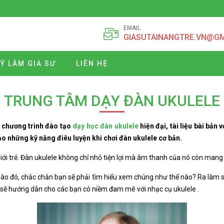
EMAIL
GIASUTAINANGTRE.VN@G
Ý LÀM GIA SƯ
LIÊN HỆ
TRUNG TÂM DẠY ĐÀN UKULELE
chương trình đào tạo
dạy học đàn ukulele
hiện đại, tài liệu bài bản
ạo những kỹ năng điêu luyện khi chơi đàn ukulele cơ bản.
ới trẻ. Đàn ukulele không chỉ nhỏ tiện lợi mà âm thanh của nó còn mang 
ụ nào đó, chắc chắn bạn sẽ phải tìm hiểu xem chúng như thế nào? Ra làm
i sẽ hướng dẫn cho các bạn có niềm đam mê với nhạc cụ ukulele .