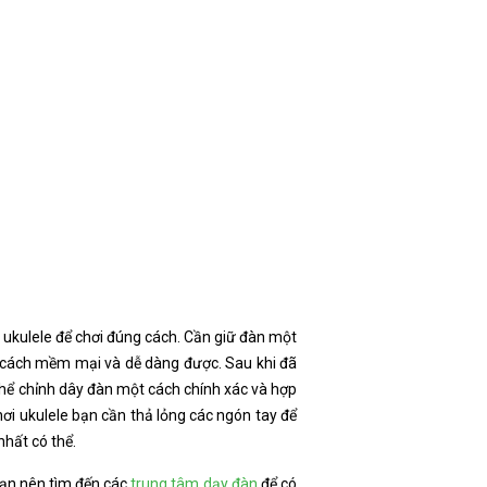
y ukulele để chơi đúng cách. Cần giữ đàn một
t cách mềm mại và dễ dàng được. Sau khi đã
 thể chỉnh dây đàn một cách chính xác và hợp
hơi ukulele bạn cần thả lỏng các ngón tay để
hất có thể.
bạn nên tìm đến các
trung tâm dạy đàn
để có