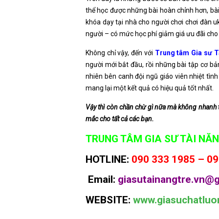
thể học được những bài hoàn chỉnh hơn, bài
khóa dạy tại nhà cho người chơi chơi đàn uk
người – có mức học phí giảm giá ưu đãi cho 
Không chỉ vậy, đến với
Trung tâm Gia sư T
người mới bắt đầu, rồi những bài tập cơ bả
nhiên bên canh đội ngũ giáo viên nhiệt tìn
mang lại một kết quả có hiệu quả tốt nhất.
Vậy thì còn chần chừ gì nữa mà không nhanh tay
mắc cho tất cả các bạn.
TRUNG TÂM GIA SƯ TÀI NĂN
HOTLINE:
090 333 1985 – 09
Email:
giasutainangtre.vn@g
WEBSITE:
www.giasuchatluo