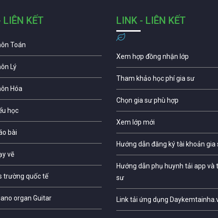
- LIÊN KẾT
LINK - LIÊN KẾT
môn Toán
Xem hợp đồng nhận lớp
môn Lý
Tham khảo học phí gia sư
môn Hóa
Chọn gia sư phù hợp
iểu học
Xem lớp mới
áo bài
Hướng dẫn đăng ký tài khoản gia
ạy vẽ
Hướng dẫn phụ huynh tải app và t
s trường quốc tế
sư
iano organ Guitar
Link tải ứng dụng Daykemtainha.