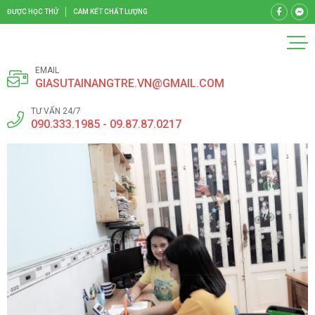
ĐƯỢC HỌC THỬ
CAM KẾT CHẤT LƯỢNG
EMAIL
GIASUTAINANGTRE.VN@GMAIL.COM
TƯ VẤN 24/7
090.333.1985 - 09.87.87.0217