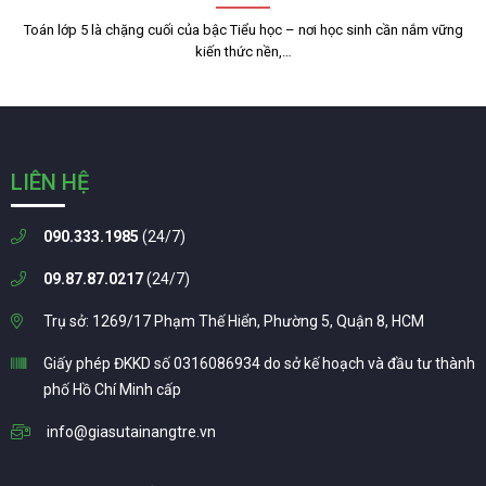
Toán lớp 5 là chặng cuối của bậc Tiểu học – nơi học sinh cần nắm vững
kiến thức nền,…
LIÊN HỆ
090.333.1985
(24/7)
09.87.87.0217
(24/7)
Trụ sở: 1269/17 Phạm Thế Hiển, Phường 5, Quận 8, HCM
Giấy phép ĐKKD số 0316086934 do sở kế hoạch và đầu tư thành
phố Hồ Chí Minh cấp
info@giasutainangtre.vn