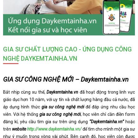
GIA SƯ CHẤT LƯỢNG CAO - ỨNG DỤNG CÔNG
NGHỆ DAYKEMTAINHA.VN
GIA SƯ CÔNG NGHỆ MỚI – Daykemtainha.vn
Bắt nhịp cùng xu thế,
Daykemtainha.vn
đã hoạt động trong linh vực
giáo dục hơn 10 năm, với uy tín và chất lượng hàng đầu cả nước, đã
áp dụng hình thức
gia sư công nghệ mới
để đáp ứng nhu cầu học
viên. Với hệ thống
gia sư công nghệ mới
, học viên chỉ cần điền form
đăng kí, yêu cầu tìm gia sư trên ứng dụng
“Daykemtainha.vn”
hoặc
trên
website
http://www.daykemtainha.vn/
để tìm cho mình một gia sư
như ý muốn trong vòng vài phút. Bên cạnh đó, học viên còn được