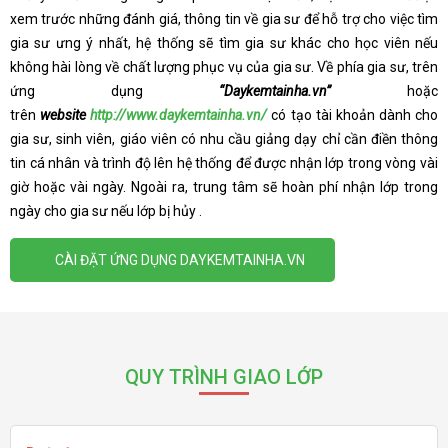
xem trước những đánh giá, thông tin về gia sư để hỗ trợ cho việc tìm
gia sư ưng ý nhất, hệ thống sẽ tìm gia sư khác cho học viên nếu
không hài lòng về chất lượng phục vụ của gia sư. Về phía gia sư, trên
ứng dụng
“Daykemtainha.vn”
hoặc
trên
website
http://www.daykemtainha.vn/
có tạo tài khoản dành cho
gia sư, sinh viên, giáo viên có nhu cầu giảng dạy chỉ cần điền thông
tin cá nhân và trình độ lên hệ thống để được nhận lớp trong vòng vài
giờ hoặc vài ngày. Ngoài ra, trung tâm sẽ hoàn phí nhận lớp trong
ngày cho gia sư nếu lớp bị hủy .
CÀI ĐẶT ỨNG DỤNG DAYKEMTAINHA.VN
QUY TRÌNH GIAO LỚP