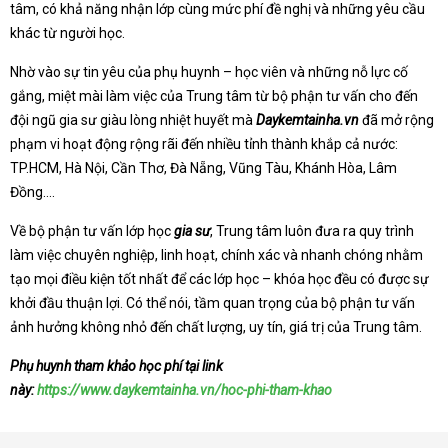
tâm, có khả năng nhận lớp cùng mức phí đề nghị và những yêu cầu
khác từ người học.
Nhờ vào sự tin yêu của phụ huynh – học viên và những nỗ lực cố
gắng, miệt mài làm việc của Trung tâm từ bộ phận tư vấn cho đến
đội ngũ gia sư giàu lòng nhiệt huyết mà
Daykemtainha.vn
đã mở rộng
phạm vi hoạt động rộng rãi đến nhiều tỉnh thành khắp cả nước:
TP.HCM, Hà Nội, Cần Thơ, Đà Nẵng, Vũng Tàu, Khánh Hòa, Lâm
Đồng….
Về bộ phận tư vấn lớp học
gia sư
, Trung tâm luôn đưa ra quy trình
làm việc chuyên nghiệp, linh hoạt, chính xác và nhanh chóng nhằm
tạo mọi điều kiện tốt nhất để các lớp học – khóa học đều có được sự
khởi đầu thuận lợi. Có thể nói, tầm quan trọng của bộ phận tư vấn
ảnh hưởng không nhỏ đến chất lượng, uy tín, giá trị của Trung tâm.
Phụ huynh tham khảo học phí tại link
này:
https://www.daykemtainha.vn/hoc-phi-tham-khao