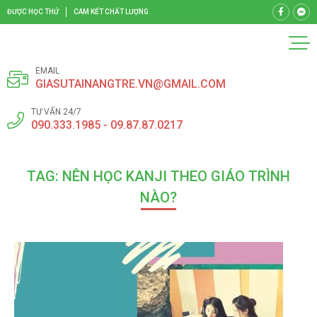
ĐƯỢC HỌC THỬ
CAM KẾT CHẤT LƯỢNG
EMAIL
GIASUTAINANGTRE.VN@GMAIL.COM
TƯ VẤN 24/7
090.333.1985 - 09.87.87.0217
TAG: NÊN HỌC KANJI THEO GIÁO TRÌNH
NÀO?