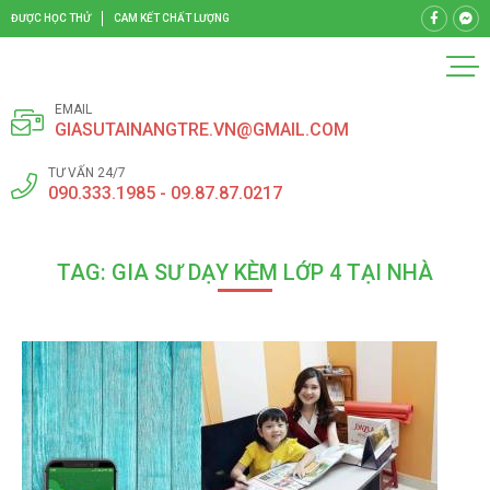
ĐƯỢC HỌC THỬ
CAM KẾT CHẤT LƯỢNG
EMAIL
GIASUTAINANGTRE.VN@GMAIL.COM
TƯ VẤN 24/7
090.333.1985 - 09.87.87.0217
TAG: GIA SƯ DẠY KÈM LỚP 4 TẠI NHÀ