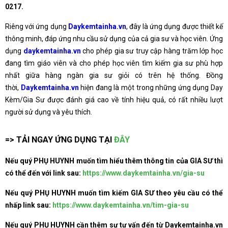
0217
.
Riêng với ứng dụng
Daykemtainha.vn
, đây là ứng dụng được thiết kế
thông minh, đáp ứng nhu cầu sử dụng của cả gia sư và học viên. Ứng
dụng
daykemtainha.vn
cho phép gia sư truy cập hàng trăm lớp học
đang tìm giáo viên và cho phép học viên tìm kiếm gia sư phù hợp
nhất giữa hàng ngàn gia sư giỏi có trên hệ thống. Đồng
thời,
Daykemtainha.vn
hiện đang là một trong những ứng dụng Dạy
Kèm/Gia Sư được đánh giá cao về tính hiệu quả, có rất nhiều lượt
người sử dụng và yêu thích.
=> TẢI NGAY ỨNG DỤNG TẠI
ĐÂY
Nếu quý PHỤ HUYNH muốn tìm hiểu thêm thông tin của GIA SƯ thì
có thể đến với link sau:
https://www.daykemtainha.vn/gia-su
Nếu quý PHỤ HUYNH muốn tìm kiếm GIA SƯ theo yêu cầu có thể
nhấp link sau:
https://www.daykemtainha.vn/tim-gia-su
Nếu quý PHỤ HUYNH cần thêm sự tư vấn đến từ Daykemtainha.vn