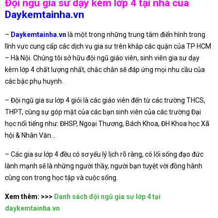
Đội ngũ gia sư dạy kèm lớp 4 tại nhà của
Daykemtainha.vn
–
Daykemtainha.vn
là một trong những trung tâm điển hình trong
lĩnh vực cung cấp các dịch vụ gia sư trên khắp các quận của TP HCM
– Hà Nội. Chúng tôi sở hữu đội ngũ giáo viên, sinh viên gia sư dạy
kèm lớp 4 chất lượng nhất, chắc chắn sẽ đáp ứng mọi nhu cầu của
các bậc phụ huynh.
– Đội ngũ gia sư lớp 4 giỏi là các giáo viên đến từ các trường THCS,
THPT, cùng sự góp mặt của các bạn sinh viên của các trường Đại
học nổi tiếng như: ĐHSP, Ngoại Thương, Bách Khoa, ĐH Khoa học Xã
hội & Nhân Văn…
– Các gia sư lớp 4 đều có sơ yếu lý lịch rõ ràng, có lối sống đạo đức
lành mạnh sẽ là những người thầy, người bạn tuyệt vời đồng hành
cùng con trong học tập và cuộc sống.
Xem thêm: >>>
Danh sách đội ngũ gia sư lớp 4 tại
daykemtainha.vn