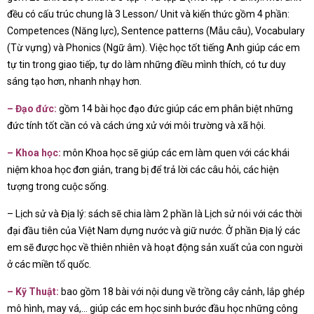
đều có cấu trúc chung là 3 Lesson/ Unit và kiến thức gồm 4 phần:
Competences (Năng lực), Sentence patterns (Mẫu câu), Vocabulary
(Từ vựng) và Phonics (Ngữ âm). Việc học tốt tiếng Anh giúp các em
tự tin trong giao tiếp, tự do làm những điều mình thích, có tư duy
sáng tạo hơn, nhanh nhạy hơn.
– Đạo đức:
gồm 14 bài học đạo đức giúp các em phân biệt những
đức tính tốt cần có và cách ứng xử với môi trường và xã hội.
– Khoa học:
môn Khoa học sẽ giúp các em làm quen với các khái
niệm khoa học đơn giản, trang bị để trả lời các câu hỏi, các hiện
tượng trong cuộc sống.
– Lịch sử và Địa lý: sách sẽ chia làm 2 phần là Lịch sử nói với các thời
đại đầu tiên của Việt Nam dựng nước và giữ nước. Ở phần Địa lý các
em sẽ được học về thiên nhiên và hoạt động sản xuất của con người
ở các miền tổ quốc.
– Kỹ Thuật:
bao gồm 18 bài với nội dung về trồng cây cảnh, lắp ghép
mô hình, may vá,… giúp các em học sinh bước đầu học những công