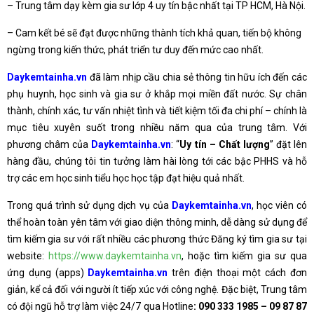
– Trung tâm dạy kèm gia sư lớp 4 uy tín bậc nhất tại TP HCM, Hà Nội.
– Cam kết bé sẽ đạt được những thành tích khả quan, tiến bộ không
ngừng trong kiến thức, phát triển tư duy đến mức cao nhất.
Daykemtainha.vn
đã làm nhịp cầu chia sẻ thông tin hữu ích đến các
phụ huynh, học sinh và gia sư ở khắp mọi miền đất nước. Sự chân
thành, chính xác, tư vấn nhiệt tình và tiết kiệm tối đa chi phí – chính là
mục tiêu xuyên suốt trong nhiều năm qua của trung tâm. Với
phương châm của
Daykemtainha.vn
: “
Uy tín – Chất lượng
” đặt lên
hàng đầu, chúng tôi tin tưởng làm hài lòng tới các bậc PHHS và hỗ
trợ các em học sinh tiểu học học tập đạt hiệu quả nhất.
Trong quá trình sử dụng dịch vụ của
Daykemtainha.vn
, học viên có
thể hoàn toàn yên tâm với giao diện thông minh, dễ dàng sử dụng để
tìm kiếm gia sư với rất nhiều các phương thức Đăng ký tìm gia sư tại
website:
https://www.daykemtainha.vn
, hoặc tìm kiếm gia sư qua
ứng dụng (apps)
Daykemtainha.vn
trên điện thoại một cách đơn
giản, kể cả đối với người ít tiếp xúc với công nghệ. Đặc biệt, Trung tâm
có đội ngũ hỗ trợ làm việc 24/7 qua Hotline
:
090 333 1985 – 09 87 87