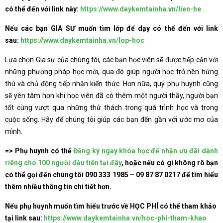
có thể đến với link này:
https://www.daykemtainha.vn/lien-he
Nếu các bạn GIA SƯ muốn tìm lớp để dạy có thể đến với link
sau:
https://www.daykemtainha.vn/lop-hoc
Lựa chọn Gia sư của chúng tôi, các bạn học viên sẽ được tiếp cận với
những phương pháp học mới, qua đó giúp người học trở nên hứng
thú và chủ động tiếp nhận kiến thức. Hơn nữa, quý phụ huynh cũng
sẽ yên tâm hơn khi học viên đã có thêm một người thầy, người bạn
tốt cùng vượt qua những thử thách trong quá trình học và trong
cuộc sống. Hãy để chúng tôi giúp các bạn đến gần với ước mơ của
mình.
=> Phụ huynh có thể
Đăng ký ngay khóa học để nhận ưu đãi dành
riêng cho 100 người đầu tiên tại đây
,
hoặc nếu có gì không rõ bạn
có thể gọi đến chúng tôi
090 333 1985 – 09 87 87 0217
để tìm hiểu
thêm nhiều thông tin chi tiết hơn.
Nếu phụ huynh muốn tìm hiểu trước về HỌC PHÍ có thể tham khảo
tại link sau:
https://www.daykemtainha.vn/hoc-phi-tham-khao