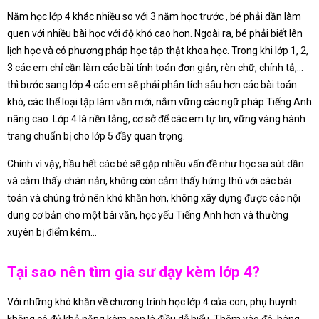
Năm học lớp 4 khác nhiều so với 3 năm học trước , bé phải dần làm
quen với nhiều bài học với độ khó cao hơn. Ngoài ra, bé phải biết lên
lịch học và có phương pháp học tập thật khoa học. Trong khi lớp 1, 2,
3 các em chỉ cần làm các bài tính toán đơn giản, rèn chữ, chính tả,…
thì bước sang lớp 4 các em sẽ phải phân tích sâu hơn các bài toán
khó, các thể loại tập làm văn mới, nắm vững các ngữ pháp Tiếng Anh
nâng cao. Lớp 4 là nền tảng, cơ sở để các em tự tin, vững vàng hành
trang chuẩn bị cho lớp 5 đầy quan trọng.
Chính vì vậy, hầu hết các bé sẽ gặp nhiều vấn đề như học sa sút dần
và cảm thấy chán nản, không còn cảm thấy hứng thú với các bài
toán và chúng trở nên khó khăn hơn, không xây dựng được các nội
dung cơ bản cho một bài văn, học yếu Tiếng Anh hơn và thường
xuyên bị điểm kém…
Tại sao nên tìm gia sư dạy kèm lớp 4?
Với những khó khăn về chương trình học lớp 4 của con, phụ huynh
không có đủ khả năng kèm con là điều dễ hiểu. Thêm vào đó, hàng