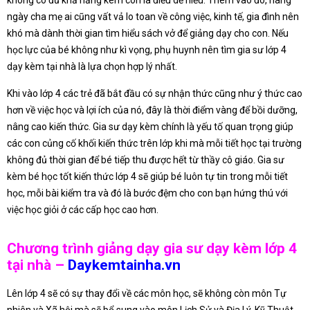
ngày cha mẹ ai cũng vất vả lo toan về công việc, kinh tế, gia đình nên
khó mà dành thời gian tìm hiểu sách vở để giảng dạy cho con. Nếu
học lực của bé không như kì vọng, phụ huynh nên tìm gia sư lớp 4
dạy kèm tại nhà là lựa chọn hợp lý nhất.
Khi vào lớp 4 các trẻ đã bắt đầu có sự nhận thức cũng như ý thức cao
hơn về việc học và lợi ích của nó, đây là thời điểm vàng để bồi dưỡng,
nâng cao kiến thức. Gia sư dạy kèm chính là yếu tố quan trọng giúp
các con củng cố khối kiến thức trên lớp khi mà mỗi tiết học tại trường
không đủ thời gian để bé tiếp thu được hết từ thầy cô giáo. Gia sư
kèm bé học tốt kiến thức lớp 4 sẽ giúp bé luôn tự tin trong mỗi tiết
học, mỗi bài kiểm tra và đó là bước đệm cho con bạn hứng thú với
việc học giỏi ở các cấp học cao hơn.
Chương trình giảng dạy gia sư dạy kèm lớp 4
tại nhà –
Daykemtainha.vn
Lên lớp 4 sẽ có sự thay đổi về các môn học, sẽ không còn môn Tự