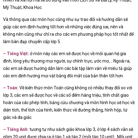
nhiên và Xã hội mà sẽ bổ sung vào môn Lịch Sử và Địa Lý, Kỹ Thuật,
Mỹ Thuật, Khoa Học.
Và thông qua các môn học cũng như sự trao đổi và hướng dẫn sẽ
giúp các em định hướng tốt hơn về những việc đúng sai, nên và
không nên cũng như chỉ ra cho các em phương pháp học tốt nhất để
làm bàn đạp chuyển cấp lớp 5.
– Tiếng Việt:
ở môn này các em sẽ được học về mối quan hệ gia
đình, lòng yêu thương mọi người, sự chính trực, ước mơ,… Ngoài ra,
các em sẽ được hướng dẫn làm các bài tập làm văn về miêu tả giúp
các em định hướng mọi vật bằng đôi mắt của bản thân tốt hơn.
– Toán:
Về kiến thức môn Toán cũng không có nhiều thay đổi so với
lớp 3, các em sẽ được học về các số đếm hàng triệu, tính chất giao
hoán của các phép tính, bảng cửu chương và môn hình học sẽ học về
diện tích, thể tích của hình, kiến thức về đường thẳng, hình hộp, tứ
giác và đa giác.
– Tiếng Anh:
tương tự như sách giáo khoa lớp 3, ở lớp 4 sách vẫn sẽ
gồm 20 unit được chia ra ở tập 1 và tập 2 (mỗi tập 10 unit).. Mỗi unit