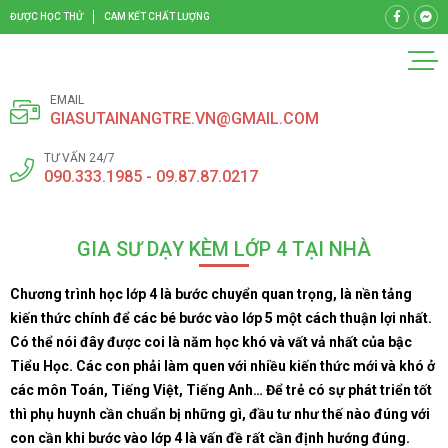
ĐƯỢC HỌC THỬ
CAM KẾT CHẤT LƯỢNG
EMAIL
GIASUTAINANGTRE.VN@GMAIL.COM
TƯ VẤN 24/7
090.333.1985 - 09.87.87.0217
GIA SƯ DẠY KÈM LỚP 4 TẠI NHÀ
Chương trình học lớp 4 là bước chuyển quan trọng, là nền tảng
kiến thức chính để các bé bước vào lớp 5 một cách thuận lợi nhất.
Có thể nói đây được coi là năm học khó và vất vả nhất của bậc
Tiểu Học. Các con phải làm quen với nhiều kiến thức mới và khó ở
các môn Toán, Tiếng Việt, Tiếng Anh… Để trẻ có sự phát triển tốt
thì phụ huynh cần chuẩn bị những gì, đầu tư như thế nào đúng với
con cần khi bước vào lớp 4 là vấn đề rất cần định hướng đúng.