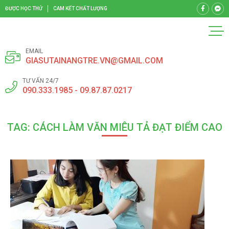
ĐƯỢC HỌC THỬ
CAM KẾT CHẤT LƯỢNG
EMAIL
GIASUTAINANGTRE.VN@GMAIL.COM
TƯ VẤN 24/7
090.333.1985 - 09.87.87.0217
TAG: CÁCH LÀM VĂN MIÊU TẢ ĐẠT ĐIỂM CAO