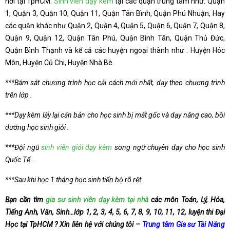
nơi tại TpHCM.
Sinh viên dạy kèm
tại các quận trung tâm như: Quận
1, Quận 3, Quận 10, Quận 11, Quận Tân Bình, Quận Phú Nhuận, Hay
các quận khác như Quận 2, Quận 4, Quận 5, Quận 6, Quận 7, Quận 8,
Quận 9, Quận 12, Quận Tân Phú, Quận Bình Tân, Quận Thủ Đức,
Quận Bình Thạnh và kể cả các huyện ngoại thành như : Huyện Hóc
Môn, Huyện Củ Chi, Huyện Nhà Bè.
***Bám sát chương trình học cải cách mới nhất, dạy theo chương trình
trên lớp .
***Dạy kèm lấy lại căn bản cho học sinh bị mất gốc và dạy nâng cao, bồi
dưỡng học sinh giỏi .
***Đội ngũ
sinh viên giỏi dạy kèm
song ngữ chuyên dạy cho học sinh
Quốc Tế ..
***Sau khi học 1 tháng học sinh tiến bộ rõ rệt .
Bạn cần tìm
gia sư sinh viên dạy kèm tại nhà
các môn Toán, Lý, Hóa,
Tiếng Anh, Văn, Sinh…lớp 1, 2, 3, 4, 5, 6, 7, 8, 9, 10, 11, 12, luyện thi Đại
Học tại TpHCM ? Xin liên hệ với chúng tôi –
Trung tâm Gia sư Tài Năng