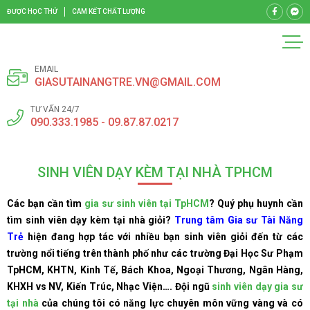
ĐƯỢC HỌC THỬ
CAM KẾT CHẤT LƯỢNG
EMAIL
GIASUTAINANGTRE.VN@GMAIL.COM
TƯ VẤN 24/7
090.333.1985 - 09.87.87.0217
SINH VIÊN DẠY KÈM TẠI NHÀ TPHCM
Các bạn cần tìm
gia sư sinh viên tại TpHCM
? Quý phụ huynh cần
tìm sinh viên dạy kèm tại nhà giỏi?
Trung tâm Gia sư Tài Năng
Trẻ
hiện đang hợp tác với nhiều bạn sinh viên giỏi đến từ các
trường nổi tiếng trên thành phố như các trường Đại Học Sư Phạm
TpHCM, KHTN, Kinh Tế, Bách Khoa, Ngoại Thương, Ngân Hàng,
KHXH vs NV, Kiến Trúc, Nhạc Viện…. Đội ngũ
sinh viên dạy gia sư
tại nhà
của chúng tôi có năng lực chuyên môn vững vàng và có