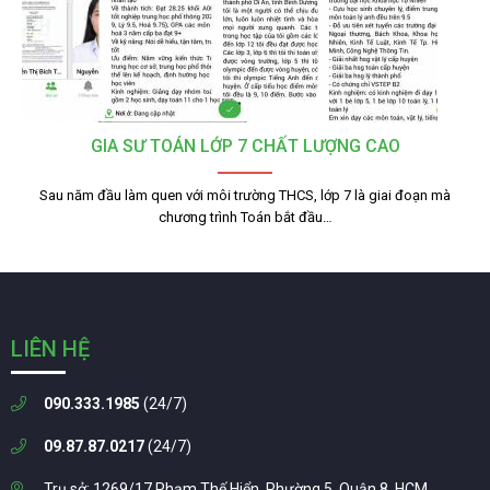
GIA SƯ TOÁN LỚP 7 CHẤT LƯỢNG CAO
Sau năm đầu làm quen với môi trường THCS, lớp 7 là giai đoạn mà
chương trình Toán bắt đầu…
LIÊN HỆ
090.333.1985
(24/7)
09.87.87.0217
(24/7)
Trụ sở: 1269/17 Phạm Thế Hiển, Phường 5, Quận 8, HCM