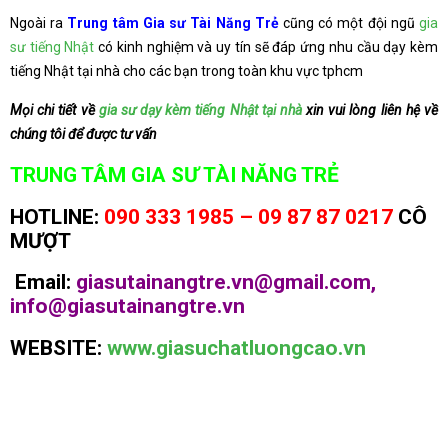
Ngoài ra
Trung tâm Gia sư Tài Năng Trẻ
cũng có một đội ngũ
gia
sư tiếng Nhật
có kinh nghiệm và uy tín sẽ đáp ứng nhu cầu dạy kèm
tiếng Nhật tại nhà cho các bạn trong toàn khu vực tphcm
Mọi chi tiết về
gia sư dạy kèm tiếng Nhật tại nhà
xin vui lòng liên hệ về
chúng tôi để được tư vấn
TRUNG TÂM GIA SƯ TÀI NĂNG TRẺ
HOTLINE:
090 333 1985 – 09 87 87 0217
CÔ
MƯỢT
Email:
giasutainangtre.vn@gmail.com,
info@giasutainangtre.vn
WEBSITE:
www.giasuchatluongcao.vn