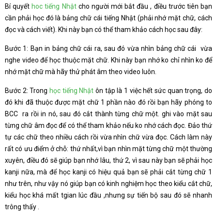
Bí quyết
hoc tiếng Nhật
cho người mới bắt đầu , điều trước tiên bạn
cần phải học đó là bảng chữ cái tiếng Nhật (phải nhớ mặt chữ, cách
đọc và cách viết). Khi này bạn có thể tham khảo cách học sau đây:
Bước 1: Bạn in bảng chữ cái ra, sau đó vừa nhìn bảng chữ cái vừa
nghe video để học thuộc mặt chữ. Khi này bạn nhớ ko chỉ nhìn ko để
nhớ mặt chữ mà hãy thử phát âm theo video luôn.
Bước 2: Trong
học tiếng Nhật
ôn tập là 1 việc hết sức quan trọng, do
đó khi đã thuộc được mặt chữ 1 phần nào đó rồi bạn hãy phóng to
BCC ra rồi in nó, sau đó cắt thành từng chữ một. ghi vào mặt sau
từng chữ âm đọc để có thể tham khảo nếu ko nhớ cách đọc. Đảo thứ
tự các chữ theo nhiều cách rồi vừa nhìn chữ vừa đọc. Cách làm này
rất có ưu điểm ở chỗ: thứ nhất,vì bạn nhìn mặt từng chữ một thường
xuyên, điều đó sẽ giúp bạn nhớ lâu, thứ 2, vì sau này bạn sẽ phải học
kanji nữa, mà để học kanji có hiệu quả bạn sẽ phải cắt từng chữ 1
như trên, như vậy nó giúp bạn có kinh nghiệm học theo kiểu cắt chữ,
kiểu học khá mất tgian lúc đầu ,nhưng sự tiến bộ sau đó sẽ nhanh
trông thấy .