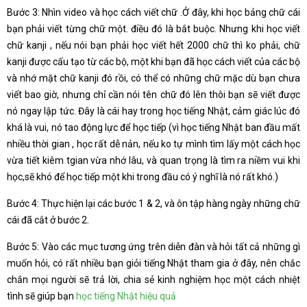
Bước 3: Nhìn video và học cách viết chữ .Ở đây, khi học bảng chữ cái
bạn phải viết từng chữ một. điều đó là bắt buộc. Nhưng khi học viết
chữ kanji , nếu nói bạn phải học viết hết 2000 chữ thì ko phải, chữ
kanji được cấu tạo từ các bộ, một khi bạn đã học cách viết của các bộ
và nhớ mặt chữ kanji đó rồi, có thể có những chữ mặc dù bạn chưa
viết bao giờ, nhưng chỉ cần nói tên chữ đó lên thôi bạn sẽ viết được
nó ngay lập tức. Đây là cái hay trong học tiếng Nhật, cảm giác lúc đó
khá là vui, nó tao động lực để học tiếp (vì học tiếng Nhật ban đầu mất
nhiều thời gian , học rất dễ nản, nếu ko tự mình tìm lấy một cách học
vừa tiết kiêm tgian vừa nhớ lâu, và quan trọng là tìm ra niềm vui khi
học,sẽ khó để học tiếp một khi trong đầu có ý nghĩ là nó rất khó.)
Bước 4: Thực hiện lại các bước 1 & 2, và ôn tập hàng ngày những chữ
cái đã cắt ở bước 2.
Bước 5: Vào các mục tương ứng trên diễn đàn và hỏi tất cả những gì
muốn hỏi, có rất nhiều bạn giỏi tiếng Nhật tham gia ở đây, nên chắc
chắn mọi người sẽ trả lời, chia sẻ kinh nghiệm học một cách nhiệt
tình sẽ giúp bạn
học tiếng Nhật hiệu quả