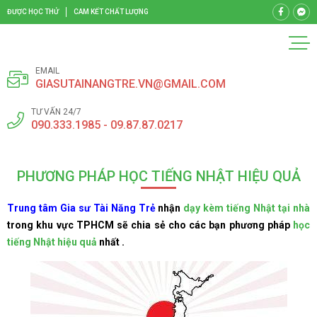
ĐƯỢC HỌC THỬ
CAM KẾT CHẤT LƯỢNG
EMAIL
GIASUTAINANGTRE.VN@GMAIL.COM
TƯ VẤN 24/7
090.333.1985 - 09.87.87.0217
PHƯƠNG PHÁP HỌC TIẾNG NHẬT HIỆU QUẢ
Trung tâm Gia sư Tài Năng Trẻ
nhận
dạy kèm tiếng Nhật tại nhà
trong khu vực TPHCM sẽ chia sẻ cho các bạn phương pháp
học
tiếng Nhật hiệu quả
nhất .