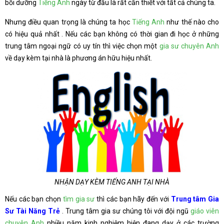
bồi dưỡng
Tiếng Anh
ngày từ đầu là rất cần thiết với tất cả chúng ta.
Nhưng điều quan trọng là chúng ta học
Tiếng Anh
như thế nào cho
có hiệu quả nhất . Nếu các bạn không có thời gian đi học ở những
trung tâm ngoại ngữ có uy tín thì việc chọn một
gia sư chuyên Anh
về dạy kèm tại nhà là phương án hữu hiệu nhất.
NHẬN DẠY KÈM TIẾNG ANH TẠI NHÀ
Nếu các bạn chọn
tìm gia sư
thì các bạn hãy đến với
Trung tâm Gia
Sư Tài Năng Trẻ
. Trung tâm gia sư chúng tôi với đội ngũ
giáo viên
chuyên Anh
nhiều năm kinh nghiệm hiện đang dạy ở các trường