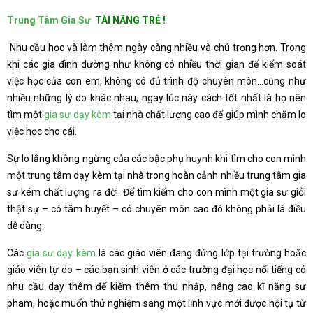
Trung Tâm Gia Sư
TÀI NĂNG TRẺ !
Nhu cầu học và làm thêm ngày càng nhiều và chú trọng hơn. Trong
khi các gia đình dường như không có nhiều thời gian để kiểm soát
việc học của con em, không có đủ trình độ chuyên môn…cũng như
nhiều những lý do khác nhau, ngay lúc này cách tốt nhất là họ nên
tìm một
gia sư dạy kèm
tại nhà chất lượng cao để giúp mình chăm lo
việc học cho cái.
Sự lo lắng không ngừng của các bậc phụ huynh khi tìm cho con mình
một trung tâm dạy kèm tại nhà trong hoàn cảnh nhiều trung tâm gia
sư kém chất lượng ra đời. Để tìm kiếm cho con mình một gia sư giỏi
thật sự – có tâm huyết – có chuyên môn cao đó không phải là điều
dễ dàng.
Các
gia sư dạy kèm
là các giáo viên đang đứng lớp tại trường hoặc
giáo viên tự do – các bạn sinh viên ở các trường đại học nổi tiếng có
nhu cầu dạy thêm để kiếm thêm thu nhập, nâng cao kĩ năng sư
pham, hoặc muốn thử nghiệm sang một lĩnh vực mới được hội tụ từ