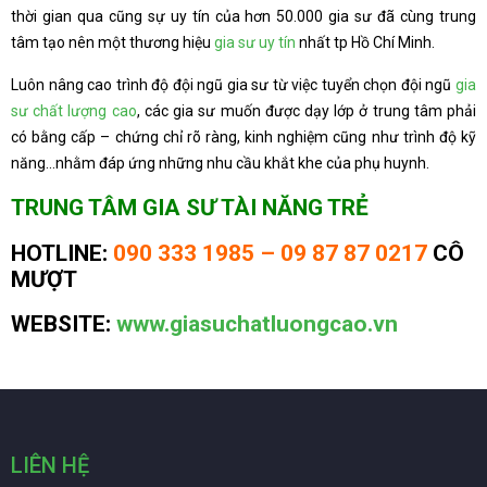
thời gian qua cũng sự uy tín của hơn 50.000 gia sư đã cùng trung
tâm tạo nên một thương hiệu
gia sư uy tín
nhất tp Hồ Chí Minh.
Luôn nâng cao trình độ đội ngũ gia sư từ việc tuyển chọn đội ngũ
gia
sư chất lượng cao
, các gia sư muốn được dạy lớp ở trung tâm phải
có bằng cấp – chứng chỉ rõ ràng, kinh nghiệm cũng như trình độ kỹ
năng…nhằm đáp ứng những nhu cầu khắt khe của phụ huynh.
TRUNG TÂM GIA SƯ TÀI NĂNG TRẺ
HOTLINE:
090 333 1985 – 09 87 87 0217
CÔ
MƯỢT
WEBSITE:
www.giasuchatluongcao.vn
LIÊN HỆ