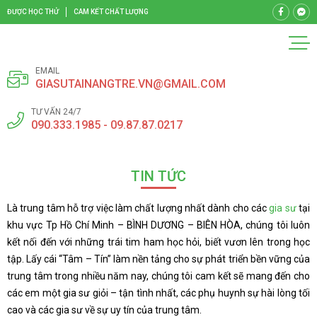
ĐƯỢC HỌC THỬ
CAM KẾT CHẤT LƯỢNG
EMAIL
GIASUTAINANGTRE.VN@GMAIL.COM
TƯ VẤN 24/7
090.333.1985 - 09.87.87.0217
TIN TỨC
Là trung tâm hỗ trợ việc làm chất lượng nhất dành cho các
gia sư
tại
khu vực Tp Hồ Chí Minh – BÌNH DƯƠNG – BIÊN HÒA, chúng tôi luôn
kết nối đến với những trái tim ham học hỏi, biết vươn lên trong học
tập. Lấy cái “Tâm – Tín” làm nền tảng cho sự phát triển bền vững của
trung tâm trong nhiều năm nay, chúng tôi cam kết sẽ mang đến cho
các em một gia sư giỏi – tận tình nhất, các phụ huynh sự hài lòng tối
cao và các gia sư về sự uy tín của trung tâm.