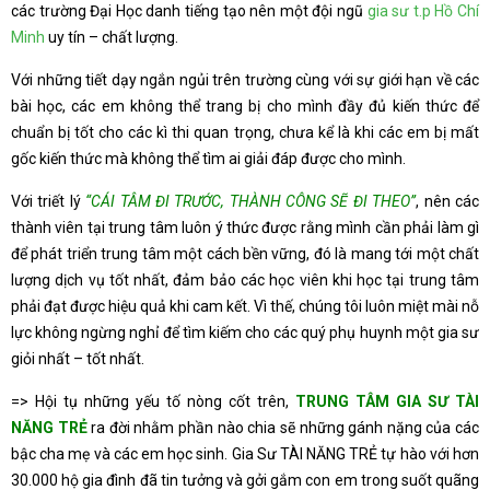
các trường Đại Học danh tiếng tạo nên một đội ngũ
gia sư t.p Hồ Chí
Minh
uy tín – chất lượng.
Với những tiết dạy ngắn ngủi trên trường cùng với sự giới hạn về các
bài học, các em không thể trang bị cho mình đầy đủ kiến thức để
chuẩn bị tốt cho các kì thi quan trọng, chưa kể là khi các em bị mất
gốc kiến thức mà không thể tìm ai giải đáp được cho mình.
Với triết lý
“CÁI TÂM ĐI TRƯỚC, THÀNH CÔNG SẼ ĐI THEO”
, nên các
thành viên tại trung tâm luôn ý thức được rằng mình cần phải làm gì
để phát triển trung tâm một cách bền vững, đó là mang tới một chất
lượng dịch vụ tốt nhất, đảm bảo các học viên khi học tại trung tâm
phải đạt được hiệu quả khi cam kết. Vì thế, chúng tôi luôn miệt mài nỗ
lực không ngừng nghỉ để tìm kiếm cho các quý phụ huynh một gia sư
giỏi nhất – tốt nhất.
=> Hội tụ những yếu tố nòng cốt trên,
TRUNG TÂM GIA SƯ TÀI
NĂNG TRẺ
ra đời nhằm phần nào chia sẽ những gánh nặng của các
bậc cha mẹ và các em học sinh. Gia Sư TÀI NĂNG TRẺ tự hào với hơn
30.000 hộ gia đình đã tin tưởng và gởi gắm con em trong suốt quãng