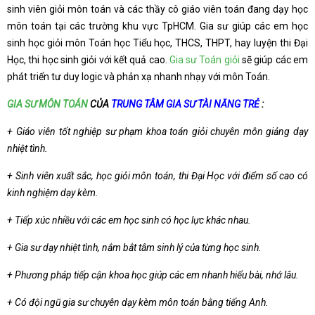
sinh viên giỏi môn toán và các thầy cô giáo viên toán đang dạy học
môn toán tại các trường khu vực TpHCM. Gia sư giúp các em học
sinh học giỏi môn Toán học Tiểu học, THCS, THPT, hay luyện thi Đại
Học, thi học sinh giỏi với kết quả cao.
Gia sư Toán giỏi
sẽ giúp các em
phát triển tư duy logic và phản xạ nhanh nhạy với môn Toán.
GIA SƯ MÔN TOÁN
CỦA
TRUNG TÂM GIA SƯ TÀI NĂNG TRẺ
:
+ Giáo viên tốt nghiệp sư phạm khoa toán giỏi chuyên môn giảng dạy
nhiệt tình.
+ Sinh viên xuất sắc, học giỏi môn toán, thi Đại Học với điểm số cao có
kinh nghiệm dạy kèm.
+ Tiếp xúc nhiều với các em học sinh có học lực khác nhau.
+ Gia sư dạy nhiệt tình, nắm bắt tâm sinh lý của từng học sinh.
+ Phương pháp tiếp cận khoa học giúp các em nhanh hiểu bài, nhớ lâu.
+ Có đội ngũ gia sư chuyên dạy kèm môn toán bằng tiếng Anh.