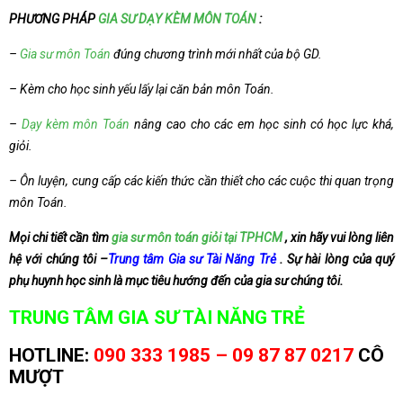
PHƯƠNG PHÁP
GIA SƯ DẠY KÈM MÔN TOÁN
:
–
Gia sư môn Toán
đúng chương trình mới nhất của bộ GD.
– Kèm cho học sinh yếu lấy lại căn bản môn Toán.
–
Dạy kèm môn Toán
nâng cao cho các em học sinh có học lực khá,
giỏi.
– Ôn luyện, cung cấp các kiến thức cần thiết cho các cuộc thi quan trọng
môn Toán.
Mọi chi tiết cần tìm
gia sư môn toán giỏi tại TPHCM
, xin hãy vui lòng liên
hệ với chúng tôi –
Trung tâm Gia sư Tài Năng Trẻ
. Sự hài lòng của quý
phụ huynh học sinh là mục tiêu hướng đến của gia sư chúng tôi.
TRUNG TÂM GIA SƯ TÀI NĂNG TRẺ
HOTLINE:
090 333 1985 – 09 87 87 0217
CÔ
MƯỢT