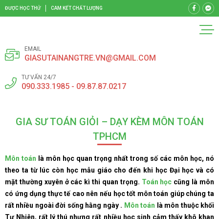
ĐƯỢC HỌC THỬ
CAM KẾT CHẤT LƯỢNG
EMAIL
GIASUTAINANGTRE.VN@GMAIL.COM
TƯ VẤN 24/7
090.333.1985 - 09.87.87.0217
GIA SƯ TOÁN GIỎI – DẠY KÈM MÔN TOÁN
TPHCM
Môn toán
là môn học quan trọng nhất trong số các môn học, nó
theo ta từ lúc còn học mẫu giáo cho đến khi học Đại học và có
mặt thường xuyên ở các kì thi quan trọng.
Toán học
cũng là môn
có ứng dụng thực tế cao nên nếu học tốt môn toán giúp chúng ta
rất nhiều ngoài đời sống hằng ngày .
Môn toán
là môn thuộc khối
Tự Nhiên, rất lý thú nhưng rất nhiều học sinh cảm thấy khô khan