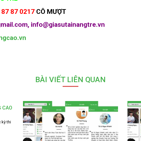
 87 87 0217
CÔ MƯỢT
mail.com, info@giasutainangtre.vn
ngcao.vn
BÀI VIẾT LIÊN QUAN
G CAO
 kỳ thi