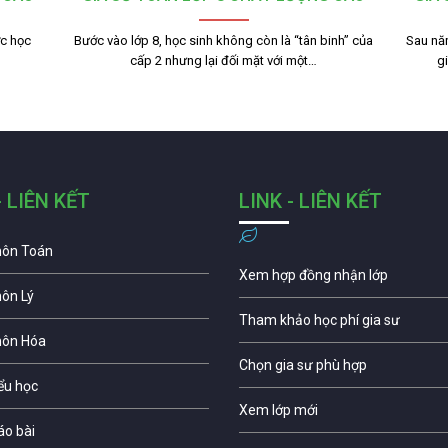
ợc học
Bước vào lớp 8, học sinh không còn là “tân binh” của
Sau nă
cấp 2 nhưng lại đối mặt với một…
g
- LIÊN KẾT
LINK - LIÊN KẾT
môn Toán
Xem hợp đồng nhận lớp
môn Lý
Tham khảo học phí gia sư
môn Hóa
Chọn gia sư phù hợp
iểu học
Xem lớp mới
áo bài