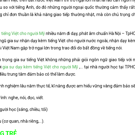
 làm việc trên đất nước Việt Nam thì trở ngại lớn nhất là rào cản ngôn
 so với tiếng Anh, do đó những người ngoại quốc thường cảm thấy rất
 chỉ đơn thuần là khả năng giao tiếp thường nhật, mà còn chú trọng 
tiếng Việt cho người Mỹ
nhiều năm đi dạy, phát âm chuẩn Hà Nội – TpHC
gũ gia sư nhận dạy kèm tiếng Việt cho người nước ngoài, nhận dạy kèm 
i Việt Nam gặp trở ngại lớn trong trao đổi do bất đồng về tiếng nói.
n trọng gia sư tiếng Việt không những phải giỏi ngôn ngữ giao tiếp vớ
ới
gia sư dạy kèm tiếng Việt cho người Mỹ
,… tại nhà người học tại TPHC
là điều trung tâm đảm bảo có thể làm được.
i, kinh nghiệm lâu năm thực tế, kĩ năng được am hiểu vững vàng đảm bảo 
h: nghe, nói, đọc, viết.
ười học (sáng, chiều, tối)
 (cơ quan, nhà riêng,…).
G TRẺ