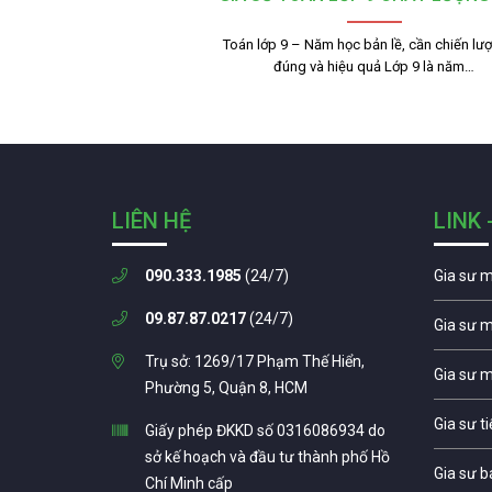
Toán lớp 9 – Năm học bản lề, cần chiến lư
đúng và hiệu quả Lớp 9 là năm…
LIÊN HỆ
LINK 
090.333.1985
(24/7)
Gia sư 
09.87.87.0217
(24/7)
Gia sư 
Trụ sở: 1269/17 Phạm Thế Hiển,
Gia sư 
Phường 5, Quận 8, HCM
Gia sư t
Giấy phép ĐKKD số 0316086934 do
sở kế hoạch và đầu tư thành phố Hồ
Gia sư b
Chí Minh cấp