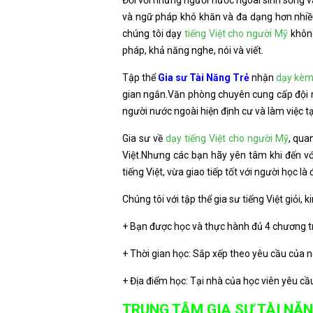
Đối với những người nước ngoài sinh sống và
và ngữ pháp khó khăn và đa dạng hơn nhiều
chúng tôi dạy
tiếng Việt cho người Mỹ
không
pháp, khả năng nghe, nói và viết.
Tập thể
Gia sư Tài Năng Trẻ
nhận
dạy kèm 
gian ngắn.Văn phòng chuyên cung cấp đội n
người nước ngoài hiện định cư và làm việc tạ
Gia sư về
dạy tiếng Việt cho người Mỹ
, qua
Việt.Nhưng các bạn hãy yên tâm khi đến v
tiếng Việt, vừa giao tiếp tốt với người học 
Chúng tôi với tập thể gia sư tiếng Việt giỏ
+ Bạn được học và thực hành đủ 4 chương trìn
+ Thời gian học: Sắp xếp theo yêu cầu của ng
+ Địa điểm học: Tại nhà của học viên yêu cầu
TRUNG TÂM GIA SƯ TÀI NĂN