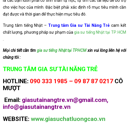
là các bạn luôn phải có tinh thần tự học, tự tìm các tài liệu để bổ trợ
cho việc học của mình. Đặc biệt phải xác định rõ mục tiêu mình cần
đạt được và thời gian để thực hiện mục tiêu đó.
Trung tâm tiếng Nhật –
Trung tâm Gia sư Tài Năng Trẻ
cam kết
chất lượng, phương pháp sư phạm của
gia sư tiếng Nhật tại TP. HCM
.
Mọi chi tiết cần tìm
gia sư tiếng Nhật tại TPHCM
xin vui lòng liên hệ với
chúng tôi :
TRUNG TÂM GIA SƯ TÀI NĂNG TRẺ
HOTLINE:
090 333 1985 – 09 87 87 0217
CÔ
MƯỢT
Email:
giasutainangtre.vn@gmail.com,
info@giasutainangtre.vn
WEBSITE:
www.giasuchatluongcao.vn