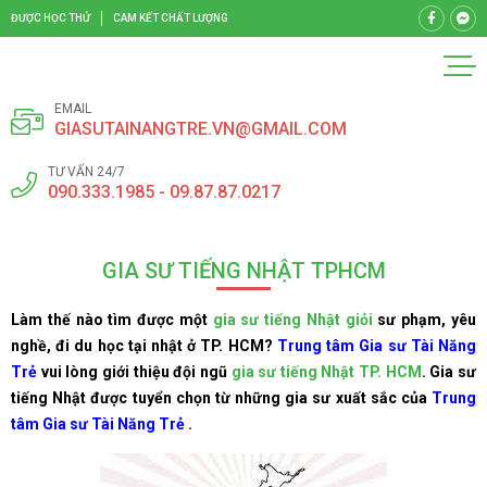
ĐƯỢC HỌC THỬ
CAM KẾT CHẤT LƯỢNG
EMAIL
GIASUTAINANGTRE.VN@GMAIL.COM
TƯ VẤN 24/7
090.333.1985 - 09.87.87.0217
GIA SƯ TIẾNG NHẬT TPHCM
Làm thế nào tìm được một
gia sư tiếng Nhật giỏi
sư phạm, yêu
nghề, đi du học tại nhật ở TP. HCM?
Trung tâm Gia sư Tài Năng
Trẻ
vui lòng giới thiệu đội ngũ
gia sư tiếng Nhật TP. HCM
. Gia sư
tiếng Nhật được tuyển chọn từ những gia sư xuất sắc của
Trung
tâm Gia sư Tài Năng Trẻ
.