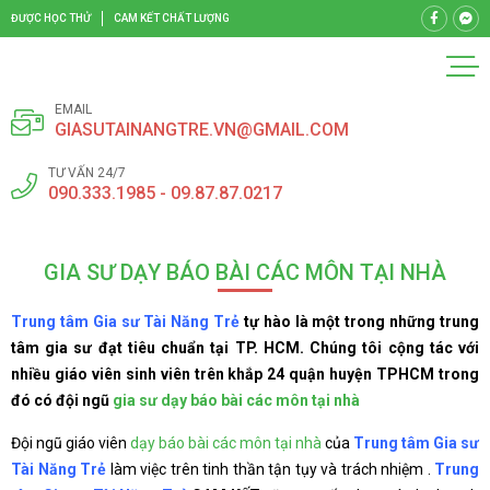
ĐƯỢC HỌC THỬ
CAM KẾT CHẤT LƯỢNG
EMAIL
GIASUTAINANGTRE.VN@GMAIL.COM
TƯ VẤN 24/7
090.333.1985 - 09.87.87.0217
GIA SƯ DẠY BÁO BÀI CÁC MÔN TẠI NHÀ
Trung tâm Gia sư Tài Năng Trẻ
tự hào là một trong những trung
tâm gia sư đạt tiêu chuẩn tại TP. HCM. Chúng tôi cộng tác với
nhiều giáo viên sinh viên trên khắp 24 quận huyện TPHCM trong
đó có đội ngũ
gia sư dạy báo bài các môn tại nhà
Đội ngũ giáo viên
dạy báo bài các môn tại nhà
của
Trung tâm Gia sư
Tài Năng Trẻ
làm việc trên tinh thần tận tụy và trách nhiệm .
Trung