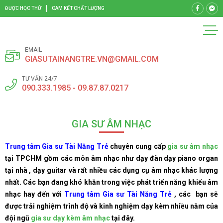
ĐƯỢC HỌC THỬ
CAM KẾT CHẤT LƯỢNG
EMAIL
GIASUTAINANGTRE.VN@GMAIL.COM
TƯ VẤN 24/7
090.333.1985 - 09.87.87.0217
GIA SƯ ÂM NHẠC
Trung tâm Gia sư Tài Năng Trẻ
chuyên cung cấp
gia sư âm nhạc
tại TPCHM gồm các môn âm nhạc như dạy đàn dạy piano organ
tại nhà , dạy guitar và rất nhiều các dụng cụ âm nhạc khác lượng
nhất. Các bạn đang khó khăn trong việc phát triển năng khiếu âm
nhạc hay đến với
Trung tâm Gia sư Tài Năng Trẻ
, các bạn sẽ
được trải nghiệm trình độ và kinh nghiệm dạy kèm nhiều năm của
đội ngũ
gia sư dạy kèm âm nhạc
tại đây.