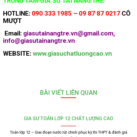
TRUNG TÂM GIA SƯ TÀI NĂNG TRẺ
HOTLINE:
090 333 1985 – 09 87 87 0217
CÔ
MƯỢT
Email:
giasutainangtre.vn@gmail.com,
info@giasutainangtre.vn
WEBSITE:
www.giasuchatluongcao.vn
BÀI VIẾT LIÊN QUAN
GIA SƯ TOÁN LỚP 12 CHẤT LƯỢNG CAO
Toán lớp 12 – Giai đoạn nước rút chinh phục kỳ thi THPT & đánh giá