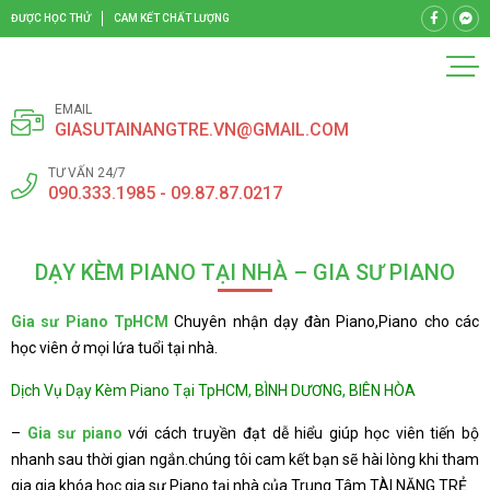
ĐƯỢC HỌC THỬ
CAM KẾT CHẤT LƯỢNG
EMAIL
GIASUTAINANGTRE.VN@GMAIL.COM
TƯ VẤN 24/7
090.333.1985 - 09.87.87.0217
DẠY KÈM PIANO TẠI NHÀ – GIA SƯ PIANO
Gia sư Piano TpHCM
Chuyên nhận dạy đàn Piano,Piano cho các
học viên ở mọi lứa tuổi tại nhà.
Dịch Vụ Dạy Kèm Piano Tại TpHCM, BÌNH DƯƠNG, BIÊN HÒA
–
Gia sư piano
với cách truyền đạt dễ hiểu giúp học viên tiến bộ
nhanh sau thời gian ngắn.chúng tôi cam kết bạn sẽ hài lòng khi tham
gia gia khóa học gia sư Piano tại nhà của Trung Tâm TÀI NĂNG TRẺ.