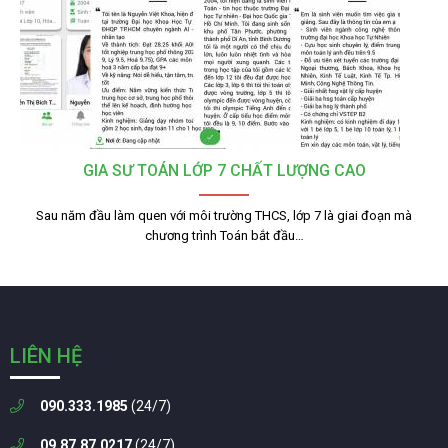
GIA SƯ TOÁN LỚP 7 CHẤT LƯỢNG CAO
Sau năm đầu làm quen với môi trường THCS, lớp 7 là giai đoạn mà
chương trình Toán bắt đầu…
LIÊN HỆ
090.333.1985
(24/7)
09.87.87.0217
(24/7)