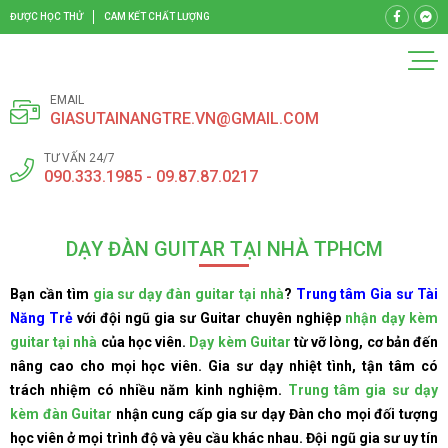
ĐƯỢC HỌC THỬ
CAM KẾT CHẤT LƯỢNG
EMAIL
GIASUTAINANGTRE.VN@GMAIL.COM
TƯ VẤN 24/7
090.333.1985 - 09.87.87.0217
DẠY ĐÀN GUITAR TẠI NHÀ TPHCM
Bạn cần tìm
gia sư dạy đàn guitar tại nhà
?
Trung tâm Gia sư Tài
Năng Trẻ
với đội ngũ gia sư Guitar chuyên nghiệp
nhận dạy kèm
guitar tại nhà
của học viên.
Dạy kèm Guitar
từ vỡ lòng, cơ bản đến
nâng cao cho mọi học viên. Gia sư dạy nhiệt tình, tận tâm có
trách nhiệm có nhiều năm kinh nghiệm.
Trung tâm gia sư dạy
kèm đàn Guitar
nhận cung cấp gia sư dạy Đàn cho mọi đối tượng
học viên ở mọi trình độ và yêu cầu khác nhau. Đội ngũ gia sư uy tín