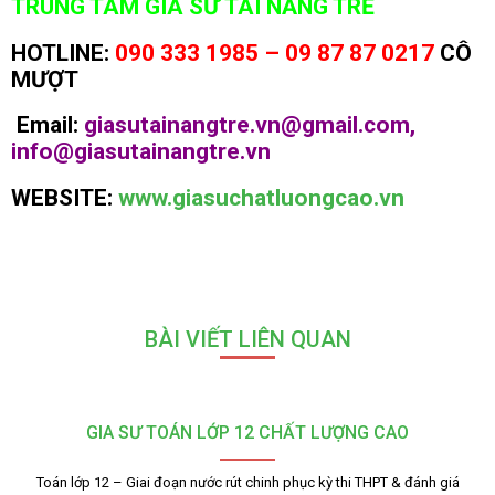
TRUNG TÂM GIA SƯ TÀI NĂNG TRẺ
HOTLINE:
090 333 1985 – 09 87 87 0217
CÔ
MƯỢT
Email:
giasutainangtre.vn@gmail.com,
info@giasutainangtre.vn
WEBSITE:
www.giasuchatluongcao.vn
BÀI VIẾT LIÊN QUAN
GIA SƯ TOÁN LỚP 12 CHẤT LƯỢNG CAO
Toán lớp 12 – Giai đoạn nước rút chinh phục kỳ thi THPT & đánh giá