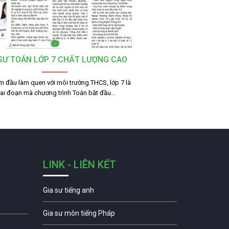
 SƯ TOÁN LỚP 7 CHẤT LƯỢNG CAO
m đầu làm quen với môi trường THCS, lớp 7 là
iai đoạn mà chương trình Toán bắt đầu…
LINK - LIÊN KẾT
Gia sư tiếng anh
Gia sư môn tiếng Pháp