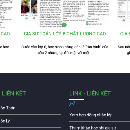
 CAO
GIA SƯ TOÁN LỚP 8 CHẤT LƯỢNG CAO
GIA
ợc học
Bước vào lớp 8, học sinh không còn là “tân binh” của
Sau nă
cấp 2 nhưng lại đối mặt với một…
g
- LIÊN KẾT
LINK - LIÊN KẾT
môn Toán
Xem hợp đồng nhận lớp
môn Lý
Tham khảo học phí gia sư