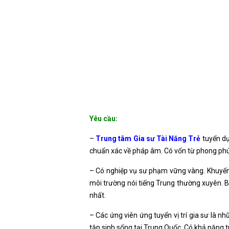
Yêu cầu:
–
Trung tâm Gia sư Tài Năng Trẻ
tuyển dụ
chuẩn xác về pháp âm. Có vốn từ phong phú 
– Có nghiệp vụ sư phạm vững vàng. Khuyến k
môi trường nói tiếng Trung thường xuyên. 
nhất.
– Các ứng viên ứng tuyển vị trí gia sư là n
tập sinh sống tại Trung Quốc. Có khả năng tr