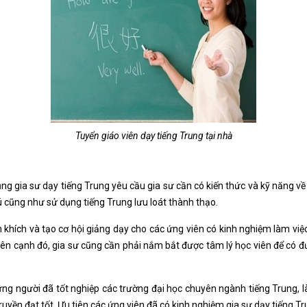
Tuyển giáo viên dạy tiếng Trung tại nhà
ng gia sư dạy tiếng Trung yêu cầu gia sư cần có kiến thức và kỹ năng v
cũng như sử dụng tiếng Trung lưu loát thành thạo.
hích và tạo cơ hội giảng dạy cho các ứng viên có kinh nghiệm làm việc
Bên cạnh đó, gia sư cũng cần phải nắm bắt được tâm lý học viên để có
hững người đã tốt nghiệp các trường đại học chuyên ngành tiếng Trung, là
uyền đạt tốt. Ưu tiên các ứng viên đã có kinh nghiệm gia sư dạy tiếng Tr