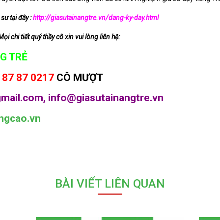
sư tại đây :
http://giasutainangtre.vn/dang-ky-day.html
 chi tiết quý thầy cô xin vui lòng liên hệ:
G TRẺ
 87 87 0217
CÔ MƯỢT
mail.com, info@giasutainangtre.vn
ngcao.vn
BÀI VIẾT LIÊN QUAN