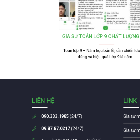
GIA SƯ TOÁN LỚP 9 CHẤT LƯỢNG
Toán lớp 9 – Năm học bản lề, cần chiến lư
đúng và hiệu quả Lớp 9 là năm…
LIÊN HỆ
LINK 
090.333.1985
(24/7)
Gia sư 
09.87.87.0217
(24/7)
Gia sư 