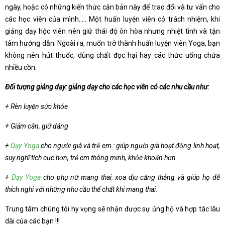
ngày, hoặc có những kiến thức căn bản này để trao đổi và tư vấn cho
các học viên của mình….. Một huấn luyện viên có trách nhiệm, khi
giảng dạy hộc viên nên giữ thái độ ôn hòa nhưng nhiệt tình và tận
tâm hướng dẫn. Ngoài ra, muốn trở thành huấn luyện viên Yoga, bạn
không nên hút thuốc, dùng chất đọc hại hay các thức uống chứa
nhiều cồn.
Đối tượng giảng dạy: giảng dạy cho các học viên có các nhu cầu như:
+ Rèn luyện sức khỏe
+ Giảm cân, giữ dáng
+
Dạy Yoga
cho người già và trẻ em : giúp người già hoạt động linh hoạt,
suy nghĩ tích cực hơn, trẻ em thông minh, khỏe khoắn hơn
+
Dạy Yoga
cho phụ nữ mang thai: xoa dịu căng thẳng và giúp họ dễ
thích nghi với những nhu cầu thể chất khi mang thai.
Trung tâm chúng tôi hy vọng sẽ nhận được sự ủng hộ và hợp tác lâu
dài của các bạn !!!