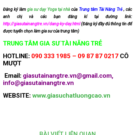
Đăng ký làm
gia sư dạy Yoga tại nhà
của
Trung tâm Tài Năng Trẻ
, các
anh chị và các bạn đăng kí tại đường link:
http://giasutainangtre.vn/dang-ky-day.html
(Đăng ký đầy đủ thông tin để
được tuyển chọn làm gia sư của trung tâm)
TRUNG TÂM GIA SƯ TÀI NĂNG TRẺ
HOTLINE:
090 333 1985 – 09 87 87 0217
CÔ
MƯỢT
Email:
giasutainangtre.vn@gmail.com,
info@giasutainangtre.vn
WEBSITE:
www.giasuchatluongcao.vn
BÀI VIẾT LIÊN QUAN