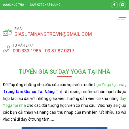
ĐƯỢC HỌC THỬ
CAM KẾT CHẤT LƯỢNG
EMAIL
GIASUTAINANGTRE.VN@GMAIL.COM
TƯ VẤN 24/7
090.333.1985 - 09.87.87.0217
TUYỂN GIA SƯ DẠY YOGA TẠI NHÀ
Để đáp ứng những nhu cầu của các học viên muốn
học Yoga tại nhà
,
Trung tâm Gia sư Tài Năng Trẻ
rất mong muốn và hân hạnh được
hợp tác lâu dài với những giáo viên, hướng dẫn viên có khả năng
dạy
Yoga tại nhà
cho các đối tượng học viên có nhu cầu. Việc này sẽ giúp
các bạn cải thiện và nâng cao thu nhập của mình lên rất nhiều so với
việc chỉ đi dạy ở trung tâm,….