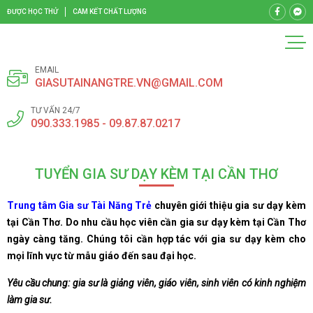
ĐƯỢC HỌC THỬ
CAM KẾT CHẤT LƯỢNG
EMAIL
GIASUTAINANGTRE.VN@GMAIL.COM
TƯ VẤN 24/7
090.333.1985 - 09.87.87.0217
TUYỂN GIA SƯ DẠY KÈM TẠI CẦN THƠ
Trung tâm Gia sư Tài Năng Trẻ
chuyên giới thiệu gia sư dạy kèm
tại Cần Thơ. Do nhu cầu học viên cần gia sư dạy kèm tại Cần Thơ
ngày càng tăng. Chúng tôi cần hợp tác với gia sư dạy kèm cho
mọi lĩnh vực từ mẫu giáo đến sau đại học.
Yêu cầu chung: gia sư là giảng viên, giáo viên, sinh viên có kinh nghiệm
làm gia sư.