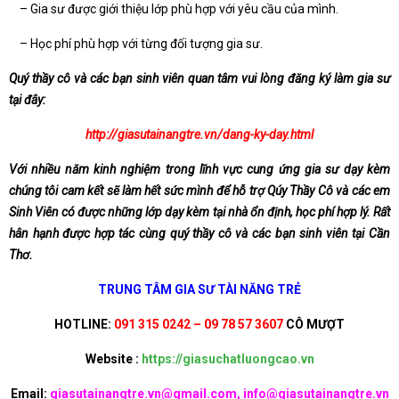
– Gia sư được giới thiệu lớp phù hợp với yêu cầu của mình.
– Học phí phù hợp với từng đối tượng gia sư.
Quý thầy cô và các bạn sinh viên quan tâm vui lòng đăng ký làm gia sư
tại đây:
http://giasutainangtre.vn/dang-ky-day.html
Với nhiều năm kinh nghiệm trong lĩnh vực cung ứng gia sư dạy kèm
chúng tôi cam kết sẽ làm hết sức mình để hỗ trợ Qúy Thầy Cô và các em
Sinh Viên có được những lớp dạy kèm tại nhà ổn định, học phí hợp lý. Rất
hân hạnh được hợp tác cùng quý thầy cô và các bạn sinh viên tại Cần
Thơ.
TRUNG TÂM GIA SƯ TÀI NĂNG TRẺ
HOTLINE:
091 315 0242 – 09 78 57 3607
CÔ MƯỢT
Website :
https://giasuchatluongcao.vn
Email:
giasutainangtre.vn@gmail.com, info@giasutainangtre.vn