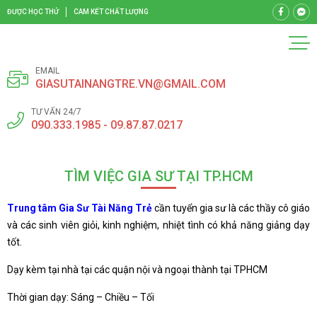
ĐƯỢC HỌC THỬ
CAM KẾT CHẤT LƯỢNG
EMAIL
GIASUTAINANGTRE.VN@GMAIL.COM
TƯ VẤN 24/7
090.333.1985 - 09.87.87.0217
TÌM VIỆC GIA SƯ TẠI TP.HCM
Trung tâm Gia Sư Tài Năng Trẻ
cần tuyển gia sư là các thầy cô giáo
và các sinh viên giỏi, kinh nghiệm, nhiệt tình có khả năng giảng dạy
tốt.
Dạy kèm tại nhà tại các quận nội và ngoại thành tại TPHCM
Thời gian dạy: Sáng – Chiều – Tối