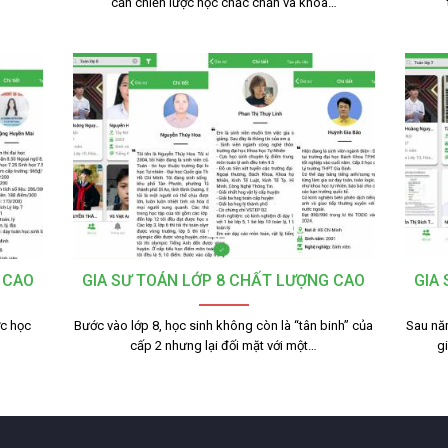
cần chiến lược học chắc chắn và khoa…
 CAO
GIA SƯ TOÁN LỚP 8 CHẤT LƯỢNG CAO
GIA
ợc học
Bước vào lớp 8, học sinh không còn là “tân binh” của
Sau nă
cấp 2 nhưng lại đối mặt với một…
g