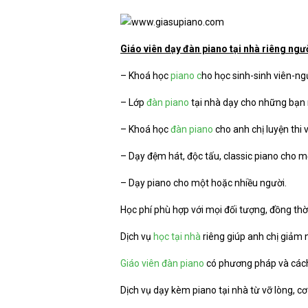
Giáo viên dạy đàn piano tại nhà riêng ngư
– Khoá học
piano c
ho học sinh-sinh viên-ngư
– Lớp
đàn piano
tại nhà dạy cho những bạn
– Khoá học
đàn piano
cho anh chị luyện th
– Dạy đệm hát, độc tấu, classic piano cho m
– Dạy piano cho một hoặc nhiều người.
Học phí phù hợp với mọi đối tượng, đồng thờ
Dịch vụ
học tại nhà
riêng giúp anh chị giảm n
Giáo viên đàn piano
có phương pháp và cách 
Dịch vụ dạy kèm piano tại nhà từ vỡ lòng, cơ