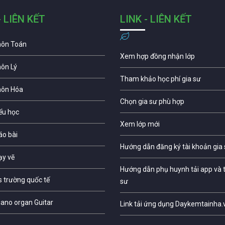
- LIÊN KẾT
LINK - LIÊN KẾT
môn Toán
Xem hợp đồng nhận lớp
môn Lý
Tham khảo học phí gia sư
môn Hóa
Chọn gia sư phù hợp
iểu học
Xem lớp mới
áo bài
Hướng dẫn đăng ký tài khoản gia
ạy vẽ
Hướng dẫn phụ huynh tải app và t
s trường quốc tế
sư
iano organ Guitar
Link tải ứng dụng Daykemtainha.