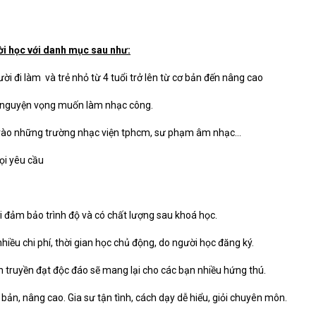
ời học với danh mục sau như:
ời đi làm và trẻ nhỏ từ 4 tuổi trở lên từ cơ bản đến nâng cao
 nguyện vọng muốn làm nhạc công.
i vào những trường nhạc viện tphcm, sư phạm âm nhạc…
ọi yêu cầu
i đảm bảo trình độ và có chất lượng sau khoá học.
hiều chi phí, thời gian học chủ động, do người học đăng ký.
truyền đạt độc đáo sẽ mang lại cho các bạn nhiều hứng thú.
 bản, nâng cao. Gia sư tận tình, cách dạy dễ hiểu, giỏi chuyên môn.