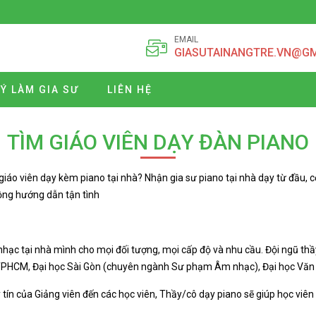
EMAIL
GIASUTAINANGTRE.VN@G
Ý LÀM GIA SƯ
LIÊN HỆ
TÌM GIÁO VIÊN DẠY ĐÀN PIANO
giáo viên dạy kèm piano tại nhà? Nhận gia sư piano tại nhà dạy từ đầu, 
đồng hướng dẫn tận tình
hạc tại nhà mình cho mọi đối tượng, mọi cấp độ và nhu cầu. Đội ngũ th
 TPHCM, Đại học Sài Gòn (chuyên ngành Sư phạm Âm nhạc), Đại học Văn
tín của Giảng viên đến các học viên, Thầy/cô dạy piano sẽ giúp học vi