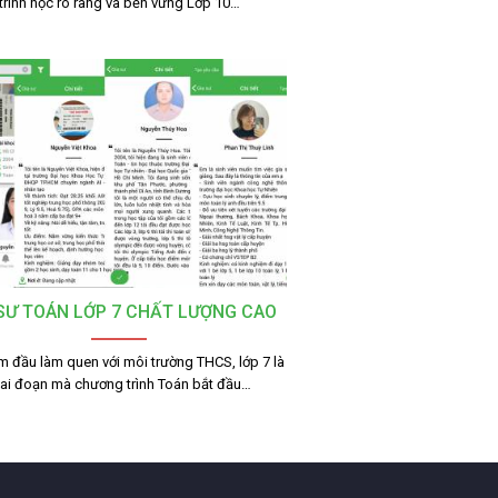
trình học rõ ràng và bền vững Lớp 10…
 SƯ TOÁN LỚP 7 CHẤT LƯỢNG CAO
m đầu làm quen với môi trường THCS, lớp 7 là
iai đoạn mà chương trình Toán bắt đầu…