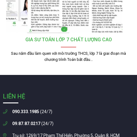
GIA SƯ TOÁN LỚP 7 CHẤT LƯỢNG CAO
Sau năm đầu làm quen với môi trường THCS, lớp 7 là giai đoạn mà
chương trình Toán bắt đầu…
LIÊN HỆ
090.333.1985
(24/7)
09.87.87.0217
(24/7)
Trụ sở: 1269/17 Phạm Thế Hiển, Phường 5, Quận 8, HCM