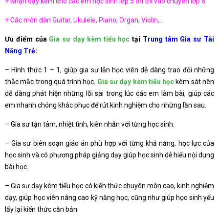
+ Nhận dạy kèm cho các em học sinh lớp 5 ôn thi vào chuyên lớp 6.
+ Các môn đàn Guitar, Ukulele, Piano, Organ, Violin,…
Ưu điểm của
Gia sư dạy kèm tiểu học
tại T
rung tâm Gia sư Tài
Năng Trẻ
:
– Hình thức 1 – 1, giúp gia sư lẫn học viên dễ dàng trao đổi những
thắc mắc trong quá trình học.
Gia sư dạy kèm tiểu học
kèm sát nên
dễ dàng phát hiện những lỗi sai trong lúc các em làm bài, giúp các
em nhanh chóng khắc phục để rút kinh nghiệm cho những lần sau.
– Gia sư tận tâm, nhiệt tình, kiên nhẫn với từng học sinh.
– Gia sư biên soạn giáo án phù hợp với từng khả năng, học lực của
học sinh và có phương pháp giảng dạy giúp học sinh dễ hiểu nội dung
bài học.
– Gia sư dạy kèm tiểu học có kiến thức chuyên môn cao, kinh nghiệm
dạy, giúp học viên nâng cao kỹ năng học, cũng như giúp học sinh yếu
lấy lại kiến thức căn bản.