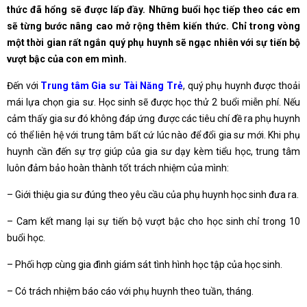
thức đã hổng sẽ được lấp đầy. Những buổi học tiếp theo các em
sẽ từng bước nâng cao mở rộng thêm kiến thức. Chỉ trong vòng
một thời gian rất ngắn quý phụ huynh sẽ ngạc nhiên với sự tiến bộ
vượt bậc của con em mình.
Đến với
Trung tâm Gia sư Tài Năng Trẻ
, quý phụ huynh được thoải
mái lựa chọn gia sư. Học sinh sẽ được học thử 2 buổi miễn phí. Nếu
cảm thấy gia sư đó không đáp ứng được các tiêu chí đề ra phụ huynh
có thể liên hệ với trung tâm bất cứ lúc nào để đổi gia sư mới. Khi phụ
huynh cần đến sự trợ giúp của gia sư dạy kèm tiểu học, trung tâm
luôn đảm bảo hoàn thành tốt trách nhiệm của mình:
– Giới thiệu gia sư đúng theo yêu cầu của phụ huynh học sinh đưa ra.
– Cam kết mang lại sự tiến bộ vượt bậc cho học sinh chỉ trong 10
buổi học.
– Phối hợp cùng gia đình giám sát tình hình học tập của học sinh.
– Có trách nhiệm báo cáo với phụ huynh theo tuần, tháng.