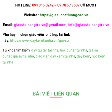
HOTLINE:
091 315 0242 – 09 78 57 3607
CÔ MƯỢT
Website :
https://giasuchatluongcao.vn
Email:
giasutainangtre.vn@gmail.com, info@giasutainangtre.vn
Phụ huynh chọn giáo viên phù hợp tại link
này:
https://www.daykemtainha.vn/gia-su
Từ khóa tìm kiếm:
dạy guitar tại nhà
,
học guitar tại nhà
,
gia sư
guitar
,
gia sư tại nhà
,
giáo viên dạy kèm tại nhà
,
dạy kèm
,
học kèm
tại nhà
BÀI VIẾT LIÊN QUAN