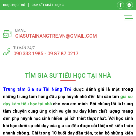
ĐƯỢC HỌC THỬ
CAM KẾT CHẤT LƯỢNG
EMAIL
GIASUTAINANGTRE.VN@GMAIL.COM
TƯ VẤN 24/7
090.333.1985 - 09.87.87.0217
TÌM GIA SƯ TIỂU HỌC TẠI NHÀ
Trung tâm Gia sư Tài Năng Trẻ
được đánh giá là một trong
những trung tâm hàng đầu phụ huynh nhớ đến khi cần tìm
gia sư
dạy kèm tiểu học tại nhà
cho con em mình. Bởi chúng tôi là trung
tâm chuyên cung ứng dịch vụ gia sư dạy kèm chất lượng mang
đến phụ huynh học sinh nhiều lợi ích thiết thực nhất. Với học sinh
khi học dưới sự chỉ dạy của gia sư đều được cải thiện về kiến thức
nhanh chóng. Chỉ trong 10 buổi dạy đầu tiên, toàn bộ những kiến