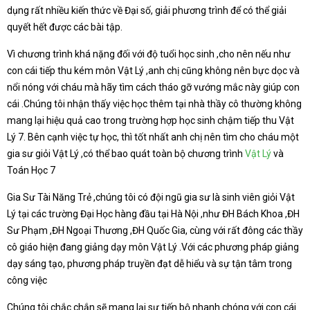
dụng rất nhiều kiến thức về Đại số, giải phương trình để có thể giải
quyết hết được các bài tập.
Vì chương trình khá nặng đối với độ tuổi học sinh ,cho nên nếu như
con cái tiếp thu kém môn Vật Lý ,anh chị cũng không nên bực dọc và
nổi nóng với cháu mà hãy tìm cách tháo gỡ vướng mắc này giúp con
cái .Chúng tôi nhận thấy việc học thêm tại nhà thầy cô thường không
mang lại hiệu quả cao trong trường hợp học sinh chậm tiếp thu Vật
Lý 7. Bên cạnh việc tự học, thì tốt nhất anh chị nên tìm cho cháu một
gia sư giỏi Vật Lý ,có thể bao quát toàn bộ chương trình
Vật Lý
và
Toán Học 7
Gia Sư Tài Năng Trẻ ,chúng tôi có đội ngũ gia sư là sinh viên giỏi Vật
Lý tại các trường Đại Học hàng đầu tại Hà Nội ,như ĐH Bách Khoa ,ĐH
Sư Phạm ,ĐH Ngoại Thương ,ĐH Quốc Gia, cùng với rất đông các thầy
cô giáo hiện đang giảng dạy môn Vật Lý .Với các phương pháp giảng
dạy sáng tạo, phương pháp truyền đạt dễ hiểu và sự tận tâm trong
công việc
Chúng tôi chắc chắn sẽ mang lại sự tiến bộ nhanh chóng với con cái