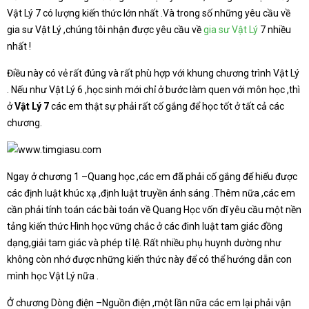
Vật Lý 7 có lượng kiến thức lớn nhất .Và trong số những yêu cầu về
gia sư Vật Lý ,chúng tôi nhận được yêu cầu về
gia sư Vật Lý
7 nhiều
nhất !
Điều này có vẻ rất đúng và rất phù hợp với khung chương trình Vật Lý
. Nếu như Vật Lý 6 ,học sinh mới chỉ ở bước làm quen với môn học ,thì
ở
Vật Lý 7
các em thật sự phải rất cố gắng để học tốt ở tất cả các
chương.
Ngay ở chương 1 –Quang học ,các em đã phải cố gắng để hiểu được
các định luật khúc xạ ,định luật truyền ánh sáng .Thêm nữa ,các em
cần phải tính toán các bài toán về Quang Học vốn dĩ yêu cầu một nền
tảng kiến thức Hình học vững chắc ở các đinh luật tam giác đồng
dạng,giải tam giác và phép tỉ lệ. Rất nhiều phụ huynh dường như
không còn nhớ được những kiến thức này để có thể hướng dẫn con
mình học Vật Lý nữa .
Ở chương Dòng điện –Nguồn điện ,một lần nữa các em lại phải vận