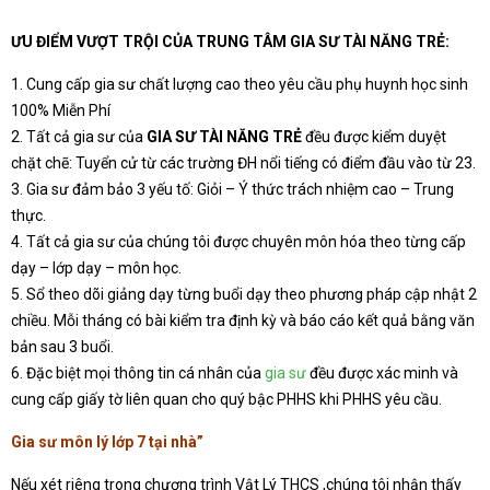
ƯU ĐIỂM VƯỢT TRỘI CỦA TRUNG TÂM GIA SƯ TÀI NĂNG TRẺ:
1. Cung cấp gia sư chất lượng cao theo yêu cầu phụ huynh học sinh
100% Miễn Phí
2. Tất cả gia sư của
GIA SƯ TÀI NĂNG TRẺ
đều được kiểm duyệt
chặt chẽ: Tuyển cử từ các trường ĐH nổi tiếng có điểm đầu vào từ 23.
3. Gia sư đảm bảo 3 yếu tố: Giỏi – Ý thức trách nhiệm cao – Trung
thực.
4. Tất cả gia sư của chúng tôi được chuyên môn hóa theo từng cấp
dạy – lớp dạy – môn học.
5. Sổ theo dõi giảng dạy từng buổi dạy theo phương pháp cập nhật 2
chiều. Mỗi tháng có bài kiểm tra định kỳ và báo cáo kết quả bằng văn
bản sau 3 buổi.
6. Đặc biệt mọi thông tin cá nhân của
gia sư
đều được xác minh và
cung cấp giấy tờ liên quan cho quý bậc PHHS khi PHHS yêu cầu.
Gia sư môn lý lớp 7 tại nhà”
Nếu xét riêng trong chương trình Vật Lý THCS ,chúng tôi nhận thấy