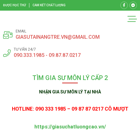
ĐƯỢC HỌC THỬ
CAM KẾT CHẤT LƯỢNG
EMAIL
GIASUTAINANGTRE.VN@GMAIL.COM
TƯ VẤN 24/7
090.333.1985 - 09.87.87.0217
TÌM GIA SƯ MÔN LÝ CẤP 2
NHẬN GIA SƯ MÔN LÝ TẠI NHÀ
HOTLINE: 090 333 1985 – 09 87 87 0217 CÔ MƯỢT
https://giasuchatluongcao.vn/