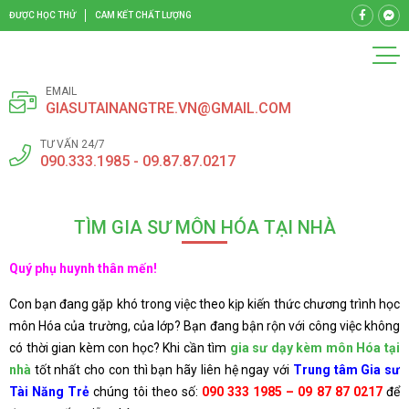
ĐƯỢC HỌC THỬ
CAM KẾT CHẤT LƯỢNG
EMAIL
GIASUTAINANGTRE.VN@GMAIL.COM
TƯ VẤN 24/7
090.333.1985 - 09.87.87.0217
TÌM GIA SƯ MÔN HÓA TẠI NHÀ
Quý phụ huynh thân mến!
Con bạn đang gặp khó trong việc theo kịp kiến thức chương trình học
môn Hóa của trường, của lớp? Bạn đang bận rộn với công việc không
có thời gian kèm con học? Khi cần tìm
gia sư dạy kèm môn Hóa tại
nhà
tốt nhất cho con thì bạn hãy liên hệ ngay với
Trung tâm Gia sư
Tài Năng Trẻ
chúng tôi theo số:
090 333 1985 – 09 87 87 0217
để