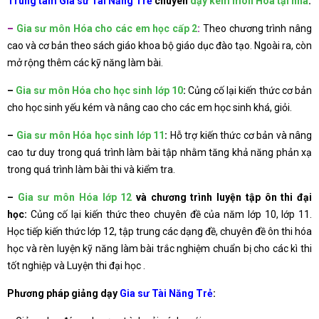
Trung tâm Gia sư Tài Năng Trẻ
chuyên
dạy kèm môn Hóa tại nhà
:
–
Gia sư môn Hóa cho các em học cấp 2
:
Theo chương trình nâng
cao và cơ bản theo sách giáo khoa bộ giáo dục đào tạo. Ngoài ra, còn
mở rộng thêm các kỹ năng làm bài.
–
Gia sư môn Hóa cho học sinh lớp 10
:
Củng cố lại kiến thức cơ bản
cho học sinh yếu kém và nâng cao cho các em học sinh khá, giỏi.
–
Gia sư môn Hóa học sinh lớp 11
:
Hỗ trợ kiến thức cơ bản và nâng
cao tư duy trong quá trình làm bài tập nhằm tăng khả năng phản xạ
trong quá trình làm bài thi và kiểm tra.
–
Gia sư môn Hóa lớp 12
và chương trình luyện tập ôn thi đại
học:
Củng cố lại kiến thức theo chuyên đề của năm lớp 10, lớp 11.
Học tiếp kiến thức lớp 12, tập trung các dạng đề, chuyên đề ôn thi hóa
học và rèn luyện kỹ năng làm bài trắc nghiệm chuẩn bị cho các kì thi
tốt nghiệp và Luyện thi đại học .
Phương pháp giảng dạy
Gia sư Tài Năng Trẻ
: