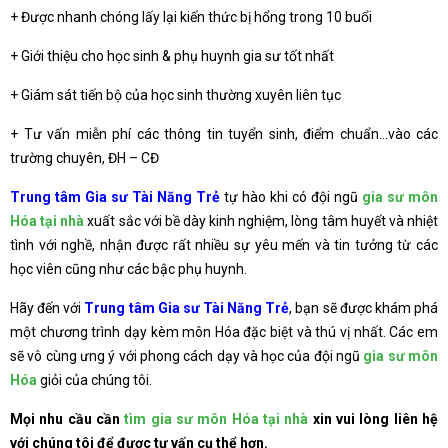
+ Được nhanh chóng lấy lại kiến thức bị hổng trong 10 buổi
+ Giới thiệu cho học sinh & phụ huynh gia sư tốt nhất
+ Giám sát tiến bộ của học sinh thường xuyên liên tục
+ Tư vấn miễn phí các thông tin tuyển sinh, điểm chuẩn…vào các
trường chuyên, ĐH – CĐ
Trung tâm Gia sư Tài Năng Trẻ
tự hào khi có đội ngũ
gia sư môn
Hóa tại nhà
xuất sắc với bề dày kinh nghiệm, lòng tâm huyết và nhiệt
tình với nghề, nhận được rất nhiều sự yêu mến và tin tưởng từ các
học viên cũng như các bậc phụ huynh.
Hãy đến với
Trung tâm Gia sư Tài Năng Trẻ
, bạn sẽ được khám phá
một chương trình dạy kèm môn Hóa đặc biệt và thú vị nhất. Các em
sẽ vô cùng ưng ý với phong cách dạy và học của đội ngũ
gia sư môn
Hóa
giỏi của chúng tôi.
Mọi nhu cầu cần
tìm gia sư môn Hóa tại nhà
xin vui lòng liên hệ
với chúng tôi để được tư vấn cụ thể hơn.