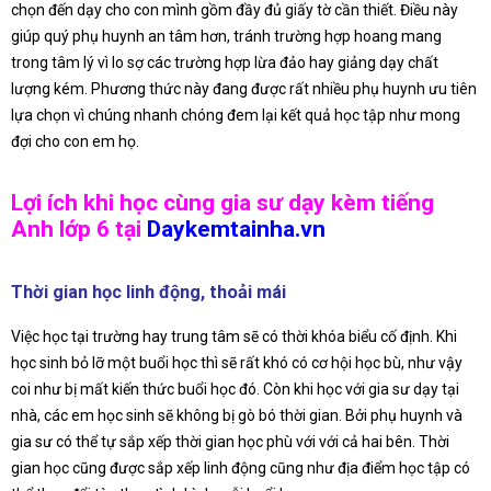
chọn đến dạy cho con mình gồm đầy đủ giấy tờ cần thiết. Điều này
giúp quý phụ huynh an tâm hơn, tránh trường hợp hoang mang
trong tâm lý vì lo sợ các trường hợp lừa đảo hay giảng dạy chất
lượng kém. Phương thức này đang được rất nhiều phụ huynh ưu tiên
lựa chọn vì chúng nhanh chóng đem lại kết quả học tập như mong
đợi cho con em họ.
Lợi ích khi học cùng gia sư dạy kèm tiếng
Anh lớp 6 tại
Daykemtainha.vn
Thời gian học linh động, thoải mái
Việc học tại trường hay trung tâm sẽ có thời khóa biểu cố định. Khi
học sinh bỏ lỡ một buổi học thì sẽ rất khó có cơ hội học bù, như vậy
coi như bị mất kiến thức buổi học đó. Còn khi học với gia sư dạy tại
nhà, các em học sinh sẽ không bị gò bó thời gian. Bởi phụ huynh và
gia sư có thể tự sắp xếp thời gian học phù với với cả hai bên. Thời
gian học cũng được sắp xếp linh động cũng như địa điểm học tập có