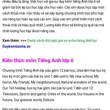
nhiều điều lo lắng. Việc học với gia sư dạy kèm tiếng Anh lớp 6 sẽ
giảm tải bớt áp lực học tập cho học viên. Các em được học tập một
cách thoải mái. Các thầy cô sẽ xây dựng chương trình học phù hợp
với năng lực hiện tại của các em. Giúp các em phát triển một cách
thoải mái và hiệu quả nhất. Lượng kiến thức sẽ không bị quá tải mà
chất lượng học tập được nâng cao.
Xem thêm: >>>
Danh sách đội ngũ gia sư môn tiếng Anh tại
Daykemtainha.vn
Kiến thức môn Tiếng Anh lớp 6
Chương trình Tiếng Anh lớp sáu gồm 12 bài học, chia làm hai học kỳ.
Học kỳ một gồm các bài từ unit 1 đến unit 6: My new school, My
home, My friends, My neighbourhood, Natural wonders of the world,
Our Tet holiday, học kỳ hai gồm các bài từ unit 7 đến unit 12:
Television, Sports and game, Cities of the world, Our houses in the
future, Our greener world, Robots.
Mỗi bài đều chia rõ ràng các phần nội dung của bài học: Từ vựng,