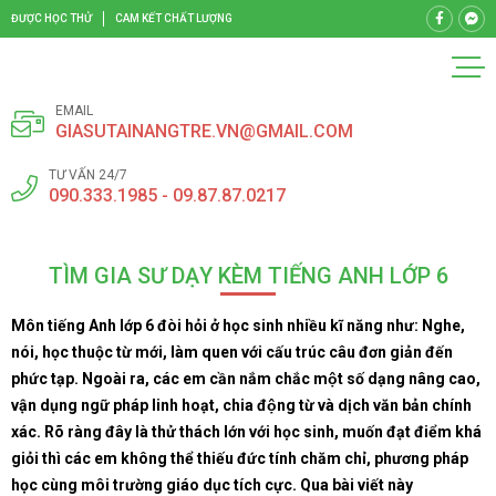
ĐƯỢC HỌC THỬ
CAM KẾT CHẤT LƯỢNG
EMAIL
GIASUTAINANGTRE.VN@GMAIL.COM
TƯ VẤN 24/7
090.333.1985 - 09.87.87.0217
TÌM GIA SƯ DẠY KÈM TIẾNG ANH LỚP 6
Môn tiếng Anh lớp 6 đòi hỏi ở học sinh nhiều kĩ năng như: Nghe,
nói, học thuộc từ mới, làm quen với cấu trúc câu đơn giản đến
phức tạp. Ngoài ra, các em cần nắm chắc một số dạng nâng cao,
vận dụng ngữ pháp linh hoạt, chia động từ và dịch văn bản chính
xác. Rõ ràng đây là thử thách lớn với học sinh, muốn đạt điểm khá
giỏi thì các em không thể thiếu đức tính chăm chỉ, phương pháp
học cùng môi trường giáo dục tích cực. Qua bài viết này