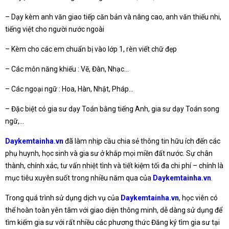
– Dạy kèm anh văn giao tiếp căn bản và nâng cao, anh văn thiếu nhi,
tiếng việt cho người nước ngoài
– Kèm cho các em chuẩn bị vào lớp 1, rèn viết chữ đẹp
– Các môn năng khiếu : Vẽ, Đàn, Nhạc…
– Các ngoại ngữ : Hoa, Hàn, Nhật, Pháp…
– Đặc biệt có gia sư dạy Toán bằng tiếng Anh, gia sư dạy Toán song
ngữ,…
Daykemtainha.vn
đã làm nhịp cầu chia sẻ thông tin hữu ích đến các
phụ huynh, học sinh và gia sư ở khắp mọi miền đất nước. Sự chân
thành, chính xác, tư vấn nhiệt tình và tiết kiệm tối đa chi phí – chính là
mục tiêu xuyên suốt trong nhiều năm qua của
Daykemtainha.vn
.
Trong quá trình sử dụng dịch vụ của
Daykemtainha.vn
, học viên có
thể hoàn toàn yên tâm với giao diện thông minh, dễ dàng sử dụng để
tìm kiếm gia sư với rất nhiều các phương thức Đăng ký tìm gia sư tại