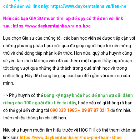
có thể đến với link này:
https://www.daykemtainha.vn/lien-he
Nếu các bạn GIA SƯ muốn tìm lớp để dạy có thể đến với link
sau:
https://www.daykemtainha.vn/lop-hoc
Lựa chọn Gia sư của chúng tôi, các bạn học viên sẽ được tiếp cận với
những phương pháp học mới, qua đó giúp người học trở nên hứng
thú và chủ động tiếp nhận kiến thức. Hơn nữa, quý phụ huynh cũng
sẽ yên tâm hơn khi học viên đã có thêm một người thầy, người bạn
tốt cùng vượt qua những thử thách trong quá trình học và trong
cuộc sống. Hãy để chúng tôi giúp các bạn đến gần với ước mơ của
mình.
=> Phụ huynh có thể
Đăng ký ngay khóa học để nhận ưu đãi dành
riêng cho 100 người đầu tiên tại đây
, hoặc nếu có gì không rõ bạn
có thể gọi đến chúng tôi
090 333 1985 – 09 87 87 0217
để tìm hiểu
thêm nhiều thông tin chi tiết hơn.
Nếu phụ huynh muốn tìm hiểu trước về HỌC PHÍ có thể tham khảo tại
link sau:
https://www.daykemtainha.vn/hoc-phi-tham-khao