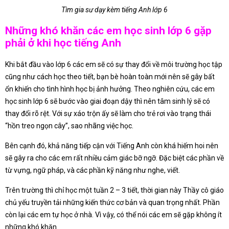
Tìm gia sư dạy kèm tiếng Anh lớp 6
Những khó khăn các em học sinh lớp 6 gặp
phải ở khi học tiếng Anh
Khi bắt đầu vào lớp 6 các em sẽ có sự thay đổi về môi trường học tập
cũng như cách học theo tiết, bạn bè hoàn toàn mới nên sẽ gây bất
ổn khiến cho tình hình học bị ảnh hưởng. Theo nghiên cứu, các em
học sinh lớp 6 sẽ bước vào giai đoạn dậy thì nên tâm sinh lý sẽ có
thay đổi rõ rệt. Với sự xáo trộn ấy sẽ làm cho trẻ rơi vào trạng thái
“hồn treo ngọn cây”, sao nhãng việc học.
Bên cạnh đó, khả năng tiếp cận với Tiếng Anh còn khá hiếm hoi nên
sẽ gây ra cho các em rất nhiều cảm giác bỡ ngỡ. Đặc biệt các phần về
từ vựng, ngữ pháp, và các phần kỹ năng như nghe, viết.
Trên trường thì chỉ học một tuần 2 – 3 tiết, thời gian này Thầy cô giáo
chủ yếu truyền tải những kiến thức cơ bản và quan trọng nhất. Phần
còn lại các em tự học ở nhà. Vì vậy, có thể nói các em sẽ gặp không ít
những khó khăn.