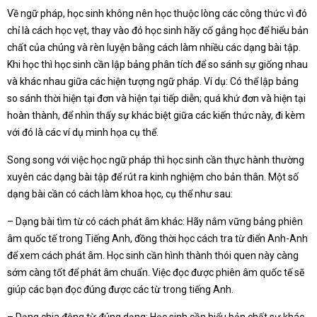
Về ngữ pháp, học sinh không nên học thuộc lòng các công thức vì đó
chỉ là cách học vẹt, thay vào đó học sinh hãy cố gắng học để hiểu bản
chất của chúng và rèn luyện bằng cách làm nhiều các dạng bài tập.
Khi học thì học sinh cần lập bảng phân tích để so sánh sự giống nhau
và khác nhau giữa các hiện tượng ngữ pháp. Ví dụ: Có thể lập bảng
so sánh thời hiện tại đơn và hiện tại tiếp diễn; quá khứ đơn và hiện tại
hoàn thành, để nhìn thấy sự khác biệt giữa các kiến thức này, đi kèm
với đó là các ví dụ minh họa cụ thể.
Song song với việc học ngữ pháp thì học sinh cần thực hành thường
xuyên các dạng bài tập để rút ra kinh nghiệm cho bản thân. Một số
dạng bài cần có cách làm khoa học, cụ thể như sau:
– Dạng bài tìm từ có cách phát âm khác: Hãy nắm vững bảng phiên
âm quốc tế trong Tiếng Anh, đồng thời học cách tra từ điển Anh-Anh
để xem cách phát âm. Học sinh cần hình thành thói quen này càng
sớm càng tốt để phát âm chuẩn. Việc đọc được phiên âm quốc tế sẽ
giúp các bạn đọc đúng được các từ trong tiếng Anh.