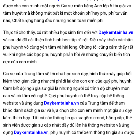
được cho con mình một người Gia sư môn tiếng Anh lớp 6 tài giỏi và
tâm huyết mà không mất bất kì một khoản phí hay phụ phí tư vấn
nào, Chất lượng hàng đầu nhưng hoàn toàn miễn phí.
Thực tế cho thấy, có rất nhiều học sinh tìm đến với
Daykemtainha.vn
và sau đó đã cải thiện tình hình học tập rõ rệt. Điều này khiến các bậc
phụ huynh vô cùng yên tâm và hài lòng. Chúng tôi cũng cảm thấy rất
vui khi nghe các bậc phụ huynh phản hồi về những chuyển biến tích
cực của con mình.
Gia sư của Trung tâm sẽ tới nhà học sinh dạy, hình thức này giúp tiết
kiệm thời gian cũng như chi phí đi lại cho con em của quý phụ huynh.
Cam kết đội ngũ gia sư giỏi là những người có trình độ chuyên môn
cao và có tâm với nghề. Quý phụ huynh có thể truy cập hệ thống
website và ứng dụng
Daykemtainha.vn
của Trung tâm để tham
khảo danh sách gia sư và lựa chọn cho con em mình một gia sư dạy
kèm thích hợp. Tất cả các thông tin gia sư gồm cmnd, bằng cấp, thẻ
sinh viên được gia sư cập nhật đầy đủ lên hệ thống website và ứng
dụng
Daykemtainha.vn
, phụ huynh có thể xem thông tin gia sư được