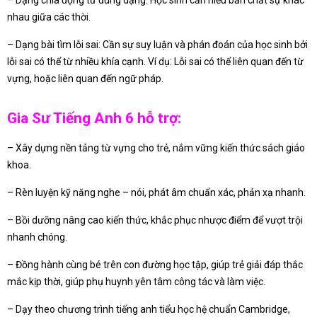
– Dạng chia động từ đúng dạng: Học sinh cần hiểu bản chất sự khác
nhau giữa các thời.
– Dạng bài tìm lỗi sai: Cần sự suy luận và phán đoán của học sinh bởi
lỗi sai có thể từ nhiều khía cạnh. Ví dụ: Lỗi sai có thể liên quan đến từ
vựng, hoặc liên quan đến ngữ pháp.
Gia Sư Tiếng Anh 6 hỗ trợ:
– Xây dựng nền tảng từ vựng cho trẻ, nắm vững kiến thức sách giáo
khoa.
– Rèn luyện kỹ năng nghe – nói, phát âm chuẩn xác, phản xạ nhanh.
– Bồi dưỡng nâng cao kiến thức, khắc phục nhược điểm để vượt trội
nhanh chóng.
– Đồng hành cùng bé trên con đường học tập, giúp trẻ giải đáp thắc
mắc kịp thời, giúp phụ huynh yên tâm công tác và làm việc.
– Dạy theo chương trình tiếng anh tiểu học hệ chuẩn Cambridge,