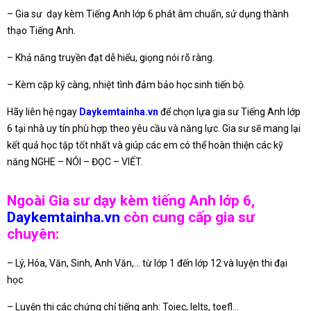
– Gia sư dạy kèm Tiếng Anh lớp 6 phát âm chuẩn, sử dụng thành
thạo Tiếng Anh.
– Khả năng truyền đạt dễ hiểu, giọng nói rõ ràng.
– Kèm cặp kỹ càng, nhiệt tình đảm bảo học sinh tiến bộ.
Hãy liên hệ ngay
Daykemtainha.vn
để chọn lựa gia sư Tiếng Anh lớp
6 tại nhà uy tín phù hợp theo yêu cầu và năng lực. Gia sư sẽ mang lại
kết quả học tập tốt nhất và giúp các em có thể hoàn thiện các kỹ
năng NGHE – NÓI – ĐỌC – VIẾT.
Ngoài Gia sư dạy kèm tiếng Anh lớp 6,
Daykemtainha.vn
còn cung cấp gia sư
chuyên:
– Lý, Hóa, Văn, Sinh, Anh Văn,… từ lớp 1 đến lớp 12 và luyện thi đại
học
– Luyện thi các chứng chỉ tiếng anh: Toiec, Ielts, toefl…