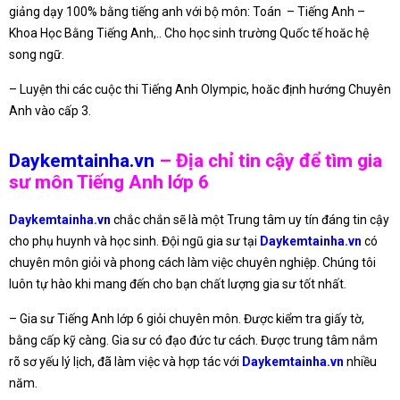
giảng dạy 100% bằng tiếng anh với bộ môn: Toán – Tiếng Anh –
Khoa Học Bằng Tiếng Anh,.. Cho học sinh trường Quốc tế hoăc hệ
song ngữ.
– Luyện thi các cuộc thi Tiếng Anh Olympic, hoăc định hướng Chuyên
Anh vào cấp 3.
Daykemtainha.vn
– Địa chỉ tin cậy để tìm gia
sư môn Tiếng Anh lớp 6
Daykemtainha.vn
chắc chắn sẽ là một Trung tâm uy tín đáng tin cậy
cho phụ huynh và học sinh. Đội ngũ gia sư tại
Daykemtainha.vn
có
chuyên môn giỏi và phong cách làm việc chuyên nghiệp. Chúng tôi
luôn tự hào khi mang đến cho bạn chất lượng gia sư tốt nhất.
– Gia sư Tiếng Anh lớp 6 giỏi chuyên môn. Được kiểm tra giấy tờ,
bằng cấp kỹ càng. Gia sư có đạo đức tư cách. Được trung tâm nắm
rõ sơ yếu lý lịch, đã làm việc và hợp tác với
Daykemtainha.vn
nhiều
năm.