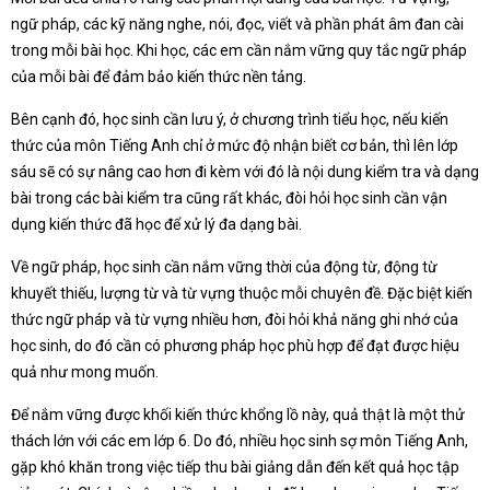
ngữ pháp, các kỹ năng nghe, nói, đọc, viết và phần phát âm đan cài
trong mỗi bài học. Khi học, các em cần nắm vững quy tắc ngữ pháp
của mỗi bài để đảm bảo kiến thức nền tảng.
Bên cạnh đó, học sinh cần lưu ý, ở chương trình tiểu học, nếu kiến
thức của môn Tiếng Anh chỉ ở mức độ nhận biết cơ bản, thì lên lớp
sáu sẽ có sự nâng cao hơn đi kèm với đó là nội dung kiểm tra và dạng
bài trong các bài kiểm tra cũng rất khác, đòi hỏi học sinh cần vận
dụng kiến thức đã học để xử lý đa dạng bài.
Về ngữ pháp, học sinh cần nắm vững thời của động từ, động từ
khuyết thiếu, lượng từ và từ vựng thuộc mỗi chuyên đề. Đặc biệt kiến
thức ngữ pháp và từ vựng nhiều hơn, đòi hỏi khả năng ghi nhớ của
học sinh, do đó cần có phương pháp học phù hợp để đạt được hiệu
quả như mong muốn.
Để nắm vững được khối kiến thức khổng lồ này, quả thật là một thử
thách lớn với các em lớp 6. Do đó, nhiều học sinh sợ môn Tiếng Anh,
gặp khó khăn trong việc tiếp thu bài giảng dẫn đến kết quả học tập