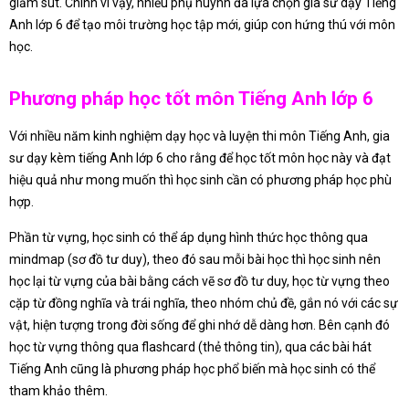
giảm sút. Chính vì vậy, nhiều phụ huynh đã lựa chọn gia sư dạy Tiếng
Anh lớp 6 để tạo môi trường học tập mới, giúp con hứng thú với môn
học.
Phương pháp học tốt môn Tiếng Anh lớp 6
Với nhiều năm kinh nghiệm dạy học và luyện thi môn Tiếng Anh, gia
sư dạy kèm tiếng Anh lớp 6 cho rằng để học tốt môn học này và đạt
hiệu quả như mong muốn thì học sinh cần có phương pháp học phù
hợp.
Phần từ vựng, học sinh có thể áp dụng hình thức học thông qua
mindmap (sơ đồ tư duy), theo đó sau mỗi bài học thì học sinh nên
học lại từ vựng của bài bằng cách vẽ sơ đồ tư duy, học từ vựng theo
cặp từ đồng nghĩa và trái nghĩa, theo nhóm chủ đề, gắn nó với các sự
vật, hiện tượng trong đời sống để ghi nhớ dễ dàng hơn. Bên cạnh đó
học từ vựng thông qua flashcard (thẻ thông tin), qua các bài hát
Tiếng Anh cũng là phương pháp học phổ biến mà học sinh có thể
tham khảo thêm.