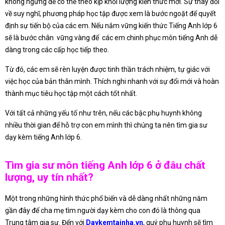
không ngừng để có thể theo kịp khối lượng kiến thức mới. Sự thay đổi
về suy nghĩ, phương pháp học tập được xem là bước ngoặt để quyết
định sự tiến bộ của các em. Nếu nắm vững kiến thức Tiếng Anh lớp 6
sẽ là bước chân vững vàng để các em chinh phục môn tiếng Anh dễ
dàng trong các cấp học tiếp theo.
Từ đó, các em sẽ rèn luyện được tinh thần trách nhiệm, tự giác với
việc học của bản thân mình. Thích nghi nhanh với sự đổi mới và hoàn
thành mục tiêu học tập một cách tốt nhất.
Với tất cả những yếu tố như trên, nếu các bậc phụ huynh không
nhiều thời gian để hỗ trợ con em mình thì chúng ta nên tìm gia sư
dạy kèm tiếng Anh lớp 6.
Tìm gia sư môn tiếng Anh lớp 6 ở đâu chất
lượng, uy tín nhất?
Một trong những hình thức phổ biến và dễ dàng nhất những năm
gần đây để cha mẹ tìm người dạy kèm cho con đó là thông qua
Trung tâm gia sư. Đến với
Daykemtainha.vn
, quý phụ huynh sẽ tìm