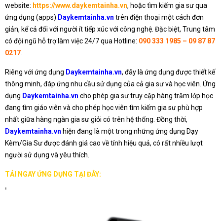
website:
https://www.daykemtainha.vn
, hoặc tìm kiếm gia sư qua
ứng dụng (apps)
Daykemtainha.vn
trên điện thoại một cách đơn
giản, kể cả đối với người ít tiếp xúc với công nghệ. Đặc biệt, Trung tâm
có đội ngũ hỗ trợ làm việc 24/7 qua Hotline:
090 333 1985 – 09 87 87
0217
.
Riêng với ứng dụng
Daykemtainha.vn
, đây là ứng dụng được thiết kế
thông minh, đáp ứng nhu cầu sử dụng của cả gia sư và học viên. Ứng
dụng
Daykemtainha.vn
cho phép gia sư truy cập hàng trăm lớp học
đang tìm giáo viên và cho phép học viên tìm kiếm gia sư phù hợp
nhất giữa hàng ngàn gia sư giỏi có trên hệ thống. Đồng thời,
Daykemtainha.vn
hiện đang là một trong những ứng dụng Dạy
Kèm/Gia Sư được đánh giá cao về tính hiệu quả, có rất nhiều lượt
người sử dụng và yêu thích.
TẢI NGAY ỨNG DỤNG TẠI ĐÂY: