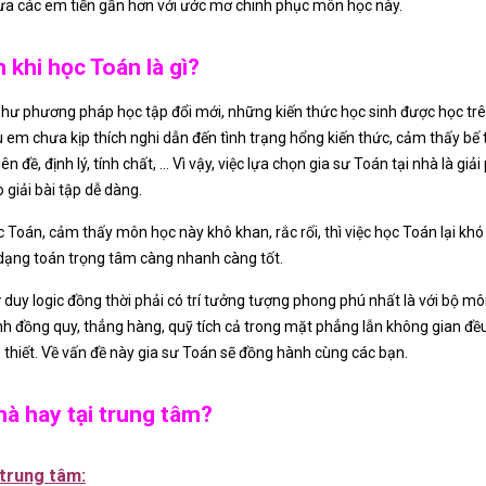
đưa các em tiến gần hơn với ước mơ chinh phục môn học này.
khi học Toán là gì?
hư phương pháp học tập đổi mới, những kiến thức học sinh được học trê
ều em chưa kịp thích nghi dẫn đến tình trạng hổng kiến thức, cảm thấy bế 
đề, định lý, tính chất, … Vì vậy, việc lựa chọn gia sư Toán tại nhà là giả
 giải bài tập dễ dàng.
 Toán, cảm thấy môn học này khô khan, rắc rối, thì việc học Toán lại kh
, dạng toán trọng tâm càng nhanh càng tốt.
 duy logic đồng thời phải có trí tưởng tượng phong phú nhất là với bộ mô
h đồng quy, thẳng hàng, quỹ tích cả trong mặt phẳng lẫn không gian đều
 thiết. Về vấn đề này gia sư Toán sẽ đồng hành cùng các bạn.
hà hay tại trung tâm?
 trung tâm: