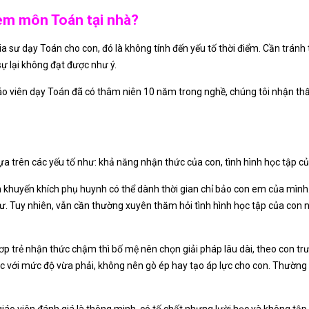
kèm môn Toán tại nhà?
 sư dạy Toán cho con, đó là không tính đến yếu tố thời điểm. Cần tránh t
ự lại không đạt được như ý.
giáo viên dạy Toán đã có thâm niên 10 năm trong nghề, chúng tôi nhận th
a trên các yếu tố như: khả năng nhận thức của con, tình hình học tập c
n khuyến khích phụ huynh có thể dành thời gian chỉ bảo con em của mình
sư. Tuy nhiên, vẫn cần thường xuyên thăm hỏi tình hình học tập của con 
p trẻ nhận thức chậm thì bố mệ nên chọn giải pháp lâu dài, theo con tr
c với mức độ vừa phải, không nên gò ép hay tạo áp lực cho con. Thường 