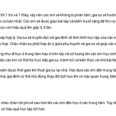
hì 1 trò và 1 thầy, vậy nên các em sẽ không bị phân tâm, gia sư sẽ hướng
ơ bản nhất. Các em sẽ được giao bài tập và kiểm tra kĩ càng để tìm ra 
học còn hiệu quả lên gấp 3, 4 lần.
áp hợp lý: Gia sư sẽ truyền đạt với gia đình về tình hình học tập của các
 hợp. Chắc chắn sự phối hợp ăn ý giữa phụ huynh và gia sư sẽ giúp các e
ng như đi học ở trung tâm hay ở trên lớp với số lượng lớn các em học sinh
u các em có thể hỏi trực tiếp gia sư, tránh bỏ rơi kiến thức và nhớ bài lâ
 kiệm được thời gian khi thuê gia sư tại nhà. Việc đưa các em đến trung 
 nhà, gia đình có thể chủ động thay đổi lịch học khi có việc quan trọng. Đ
ên chắc chắn chi phí sẽ cao hơn khi các em đến học ở các trung tâm. Tuy
 có hiệu quả học tập tốt hơn.