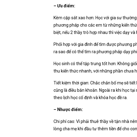
– Ưu điểm:
Kèm cặp sát xao hơn: Học với gia sư thường t
phương pháp cho các em từ những kiến thức c
biệt, nếu 2 thầy trò hợp nhau thì việc dạy và 
Phối hợp với gia đình để tìm được phương ph
ra sao để có thể tìm ra phương pháp dạy phù
Học sinh có thể tập trung tốt hơn: Không giố
thu kiến thức nhanh, với những phần chưa hiể
Tiết kiệm thời gian: Chắc chắn bố mẹ sẽ tiết
cũng là điều băn khoăn. Ngoài ra khi học tại
theo lịch học cố định và khóa học đề ra.
– Nhược điểm:
Chi phí cao: Vì phải thuê thầy về tận nhà n
lòng cha mẹ khi đầu tư thêm tiền để cho con