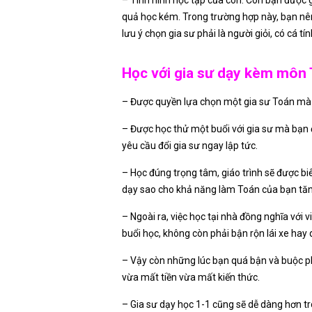
– Tình hình học tập của con: Con bạn được g
quả học kém. Trong trường hợp này, bạn nên
lưu ý chọn gia sư phải là người giỏi, có cá 
Học với gia sư dạy kèm môn 
– Được quyền lựa chọn một gia sư Toán mà 
– Được học thử một buổi với gia sư mà bạn đã
yêu cầu đổi gia sư ngay lập tức.
– Học đúng trọng tâm, giáo trình sẽ được bi
dạy sao cho khả năng làm Toán của bạn tăng
– Ngoài ra, việc học tại nhà đồng nghĩa với v
buổi học, không còn phải bận rộn lái xe hay
– Vậy còn những lúc bạn quá bận và buộc ph
vừa mất tiền vừa mất kiến thức.
– Gia sư dạy học 1-1 cũng sẽ dễ dàng hơn tro