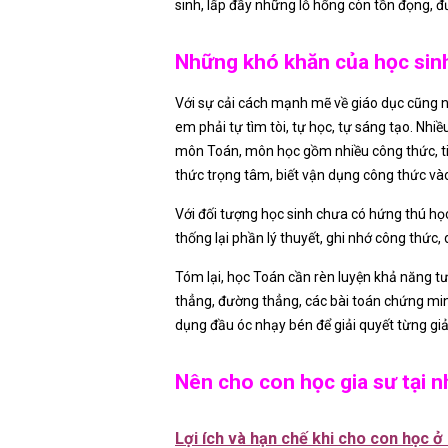
sinh, lấp đầy những lỗ hổng còn tồn đọng, 
Những khó khăn của học sinh 
Với sự cải cách mạnh mẽ về giáo dục cũng n
em phải tự tìm tòi, tự học, tự sáng tạo. Nhi
môn Toán, môn học gồm nhiều công thức, tiên 
thức trọng tâm, biết vận dụng công thức vào
Với đối tượng học sinh chưa có hứng thú học
thống lại phần lý thuyết, ghi nhớ công thức
Tóm lại, học Toán cần rèn luyện khả năng tư
thẳng, đường thẳng, các bài toán chứng min
dụng đầu óc nhạy bén để giải quyết từng giả
Nên cho con học gia sư tại n
Lợi ích và hạn chế khi cho con học ở