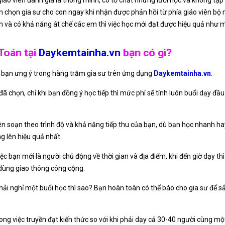
iáo viên đánh giá là thông minh, có tố chất nhưng lười học và không tập
 chọn gia sư cho con ngay khi nhận được phản hồi từ phía giáo viên bộ
tính và có khả năng át chế các em thì việc học mới đạt được hiệu quả như
Toán tại
Daykemtainha.vn
bạn có gì?
bạn ưng ý trong hàng trăm gia sư trên ứng dụng
Daykemtainha.vn
.
 chọn, chỉ khi bạn đồng ý học tiếp thì mức phí sẽ tính luôn buổi dạy đầu 
ên soạn theo trình độ và khả năng tiếp thu của bạn, dù bạn học nhanh hay
 lên hiệu quả nhất.
iệc bạn mới là người chủ động về thời gian và địa điểm, khi đến giờ dạy th
 dùng giao thông công cộng.
ải nghỉ một buổi học thì sao? Bạn hoàn toàn có thể báo cho gia sư để 
ng việc truyền đạt kiến thức so với khi phải dạy cả 30-40 người cùng một