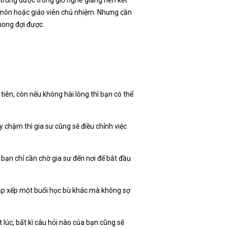
 trung được trong giờ nghe giảng nên kết
 môn hoặc giáo viên chủ nhiệm. Nhưng cần
 mong đợi được.
tiên, còn nếu không hài lòng thì bạn có thể
 chậm thì gia sư cũng sẽ điều chỉnh việc
ì bạn chỉ cần chờ gia sư đến nơi để bắt đầu
sắp xếp một buổi học bù khác mà không sợ
 lúc, bất kì câu hỏi nào của bạn cũng sẽ