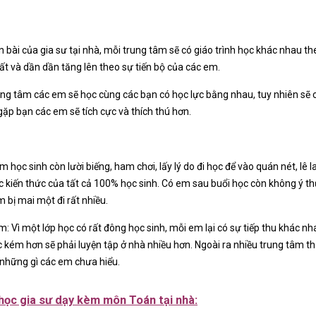
n bài của gia sư tại nhà, mỗi trung tâm sẽ có giáo trình học khác nhau th
ất và dần dần tăng lên theo sự tiến bộ của các em.
ng tâm các em sẽ học cùng các bạn có học lực bằng nhau, tuy nhiên sẽ c
ặp bạn các em sẽ tích cực và thích thú hơn.
học sinh còn lười biếng, ham chơi, lấy lý do đi học để vào quán nét, lê la
 kiến thức của tất cả 100% học sinh. Có em sau buổi học còn không ý th
m bị mai một đi rất nhiều.
 Vì một lớp học có rất đông học sinh, mỗi em lại có sự tiếp thu khác nh
kém hơn sẽ phải luyện tập ở nhà nhiều hơn. Ngoài ra nhiều trung tâm t
n những gì các em chưa hiểu.
học gia sư dạy kèm môn Toán tại nhà: