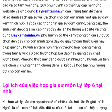
cao và có tâm với nghề. Quý phụ huynh có thể truy cập hệ thống
website và ứng dụng
Daykemtainha.vn
của Trung tâm để tham
khảo danh sách gia sư và lựa chọn cho con em mình một gia sư dạy
kèm thích hợp. Tất cả các thông tin gia sư gồm cmnd, bằng cấp, thẻ
sinh viên được gia sư cập nhật đầy đủ lên hệ thống website và ứng
dụng
Daykemtainha.vn
, phụ huynh có thể xem thông tin gia sư được
chọn đến dạy cho con mình gồm đầy đủ giấy tờ cần thiết. Điều này
giúp quý phụ huynh an tâm hơn, tránh trường hợp hoang mang
trong tâm lý vì lo sợ các trường hợp lừa đảo hay giảng dạy chất
lượng kém. Phương thức này đang được rất nhiều phụ huynh ưu tiên
lựa chọn vì chúng nhanh chóng đem lại kết quả học tập như mong
đợi cho con em họ.
Lợi ích của việc học gia sư môn Lý lớp 6 tại
nhà
Khi học vật lý các em học sinh sẽ có nhiều câu hỏi cần lời giải thích.
Nghĩa là các con đã bắt đầu đặt ra câu hỏi tại sao có các hiện tượng