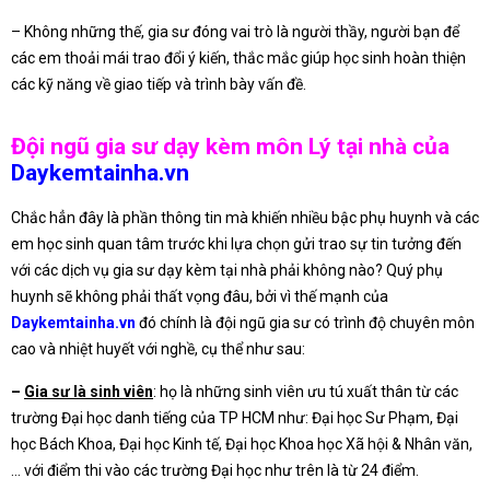
– Không những thế, gia sư đóng vai trò là người thầy, người bạn để
các em thoải mái trao đổi ý kiến, thắc mắc giúp học sinh hoàn thiện
các kỹ năng về giao tiếp và trình bày vấn đề.
Đội ngũ gia sư dạy kèm môn Lý tại nhà của
Daykemtainha.vn
Chắc hẳn đây là phần thông tin mà khiến nhiều bậc phụ huynh và các
em học sinh quan tâm trước khi lựa chọn gửi trao sự tin tưởng đến
với các dịch vụ gia sư dạy kèm tại nhà phải không nào? Quý phụ
huynh sẽ không phải thất vọng đâu, bởi vì thế mạnh của
Daykemtainha.vn
đó chính là đội ngũ gia sư có trình độ chuyên môn
cao và nhiệt huyết với nghề, cụ thể như sau:
–
Gia sư là sinh viên
: họ là những sinh viên ưu tú xuất thân từ các
trường Đại học danh tiếng của TP HCM như: Đại học Sư Phạm, Đại
học Bách Khoa, Đại học Kinh tế, Đại học Khoa học Xã hội & Nhân văn,
… với điểm thi vào các trường Đại học như trên là từ 24 điểm.