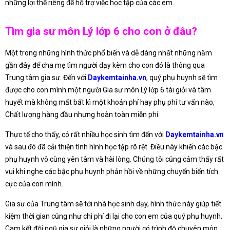
những lợi thế riêng để hỗ trợ việc học tập của các em.
Tìm gia sư môn Lý lớp 6 cho con ở đâu?
Một trong những hình thức phổ biến và dễ dàng nhất những năm
gần đây để cha mẹ tìm người dạy kèm cho con đó là thông qua
Trung tâm gia sư. Đến với
Daykemtainha.vn
, quý phụ huynh sẽ tìm
được cho con mình một người Gia sư môn Lý lớp 6 tài giỏi và tâm
huyết mà không mất bất kì một khoản phí hay phụ phí tư vấn nào,
Chất lượng hàng đầu nhưng hoàn toàn miễn phí.
Thực tế cho thấy, có rất nhiều học sinh tìm đến với
Daykemtainha.vn
và sau đó đã cải thiện tình hình học tập rõ rệt. Điều này khiến các bậc
phụ huynh vô cùng yên tâm và hài lòng. Chúng tôi cũng cảm thấy rất
vui khi nghe các bậc phụ huynh phản hồi về những chuyển biến tích
cực của con mình.
Gia sư của Trung tâm sẽ tới nhà học sinh dạy, hình thức này giúp tiết
kiệm thời gian cũng như chi phí đi lại cho con em của quý phụ huynh.
Cam kết đội ngũ gia sư giỏi là những người có trình độ chuyên môn