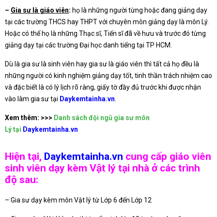
–
Gia sư là giáo viên
:
họ là những người từng hoặc đang giảng dạy
tại các trường THCS hay THPT với chuyên môn giảng dạy là môn Lý.
Hoặc có thể họ là những Thạc sĩ, Tiến sĩ đã về hưu và trước đó từng
giảng dạy tại các trường Đại học danh tiếng tại TP HCM.
Dù là gia sư là sinh viên hay gia sư là giáo viên thì tất cả họ đều là
những người có kinh nghiệm giảng dạy tốt, tinh thần trách nhiệm cao
và đặc biết là có lý lịch rõ ràng, giấy tờ đầy đủ trước khi được nhận
vào làm gia sư tại
Daykemtainha.vn
.
Xem thêm: >>>
Danh sách
đội ngũ gia sư môn
Lý
tại
D
aykemtainha.vn
Hiện tại,
Daykemtainha.vn
cung cấp giáo viên
sinh viên dạy kèm Vật lý tại nhà ở các trình
độ sau:
– Gia sư dạy kèm môn Vật lý từ Lớp 6 đến Lớp 12