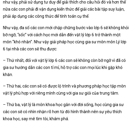
như vậy, phải sử dụng tư duy để giải thích cho câu hỏi đó và hơn thế
nữa các con phải đi vận dụng kiến thức để giải các bài tập suy luận,
phải áp dụng các công thức để tính toán cụ thể.
Như vậy, đa số các con mới chập chững bước vào lớp 6 sẽ không khỏi
bỡ ngỡ, “sốc” với cách học mới dẫn đến vật lý lớp 6 trở thành một
môn “khó nhằn”. Như vậy giải pháp học cùng gia sư môn môn Lý lớp
6 tại nhà các con sẽ thu được:
– Thứ nhất, đối với vật lý lớp 6 các con sẽ không còn bỡ ngỡ vì đã có
gia sư hướng dẫn các con tỉ mỉ, hỗ trợ các con mọi lúc khi gặp khó
khăn.
– Thứ hai, các con sẽ có được lộ trình và phương pháp học tập môn
vật lý phù hợp với riêng mình cùng với gia sư giỏi của trung tâm.
– Thứ ba, vật lý là môn khoa học gắn với đời sống, học cùng gia sư
các con sẽ có nhìn nhận rõ hơn từ đó hình thành nên sự yêu thích
khoa học, say mê tìm tòi, khám phá.