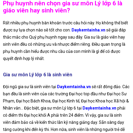
Phụ huynh nên chọn gia sư môn Lý lớp 6 là
giáo viên hay sinh viên?
Rất nhiều phụ huynh băn khoăn trước câu hỏi này. Họ không thể biết
được sự lựa chọn nào sẽ tốt cho con.
Daykemtainha.vn
sẽ giải đáp
thắc mắc cho Quý phụ huynh ngay sau đây. Gia sư là giáo viên hay
sinh viên đều có những ưu và nhược điểm riêng. Điều quan trọng là
phụ huynh cần hiểu được nhu cầu của con mình là gì để có được
quyết định hợp lý nhất.
Gia sư môn Lý lớp 6 là sinh viên
Đội ngũ gia sư là sinh viên tại
Daykemtainha.vn
sẽ rất đông đảo. Các
bạn đều là sinh viên của các trường Đại học top đầu như Đại học Sư
Phạm, Đại học Bách Khoa, Đại học Kinh tế, Đại học Khoa học Xã hội &
Nhân văn… Đặc biệt, gia sư môn Lý lớp 6 tại
Daykemtainha.vn
phải
có điểm thi Đại học khối A phải trên 24 điểm. Vì vậy, gia sư là sinh
viên đảm bảo cả về kiến thức lẫn kỹ năng giảng dạy. Sẵn sàng dạy
tăng cường khi đến kỳ thi. Hơn nữa, sinh viên là những người trẻ dễ