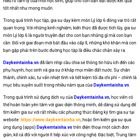
hiểu rõ tâm lý của mỗi học sinh, giúp cho con bạn đạt được kết quả
tốt nhất như mong muốn.
Trong quá trình học tập, gia sư dạy kèm môn Lý lớp 6 đóng vai trò rất
quan trọng. Với những kinh nghiệm, kiến thức đã được tích lũy, gia sư
môn Lý lớp 6 là người truyền đạt cho con bạn những gì mà con bạn
cần. Đối với giai đoạn mới bắt đầu vào cấp II, những khó khăn mà con
bạn gặp phải trên bước đường học tập là điều chắc chắn xảy ra.
Daykemtainha.vn
đã làm nhịp cầu chia sẻ thông tin hữu ích đến các
phụ huynh, học sinh và gia sư ở khắp mọi miền đất nước. Sự chân
thành, chính xác, tư vấn nhiệt tình và tiết kiệm tối đa chi phí – chính là
mục tiêu xuyên suốt trong nhiều năm qua của
Daykemtainha.vn
.
Trong quá trình sử dụng dịch vụ của
Daykemtainha.vn
, học viên có
thể hoàn toàn yên tâm với giao diện thông minh, dễ dàng sử dụng để
tìm kiếm gia sư với rất nhiều các phương thức Đăng ký tìm gia sư tại
website:
https://www.daykemtainha.vn
, hoặc tìm kiếm gia sư qua
ứng dụng (apps)
Daykemtainha.vn
trên điện thoại một cách đơn
giản, kể cả đối với người ít tiếp xúc với công nghệ. Đặc biệt, Trung tâm