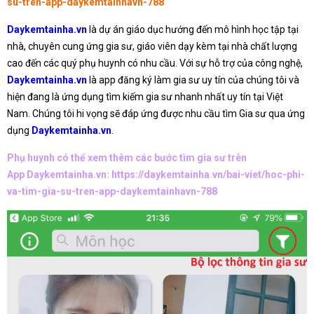
su-tren-app-daykemtainhavn-788
Daykemtainha.vn
là dự án giáo dục hướng đến mô hình học tập tại
nhà, chuyên cung ứng gia sư, giáo viên dạy kèm tại nhà chất lượng
cao đến các quý phụ huynh có nhu cầu. Với sự hỗ trợ của công nghệ,
Daykemtainha.vn
là app đăng ký làm gia sư uy tín của chúng tôi và
hiện đang là ứng dụng tìm kiếm gia sư nhanh nhất uy tín tại Việt
Nam. Chúng tôi hi vọng sẽ đáp ứng được nhu cầu tìm Gia sư qua ứng
dụng
Daykemtainha.vn
.
Phụ huynh có thể xem thêm các bước tìm gia sư trên
App Daykemtainha.vn:
https://daykemtainha.vn/bai-viet/hoc-phi-
va-tim-gia-su-tren-app-daykemtainhavn-788