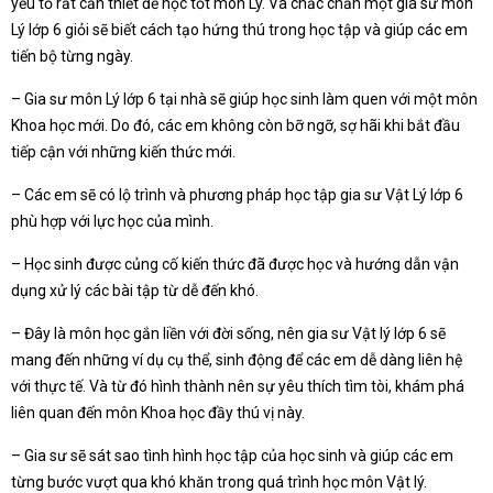
yếu tố rất cần thiết để học tốt môn Lý. Và chắc chắn một gia sư môn
Lý lớp 6 giỏi sẽ biết cách tạo hứng thú trong học tập và giúp các em
tiến bộ từng ngày.
– Gia sư môn Lý lớp 6 tại nhà sẽ giúp học sinh làm quen với một môn
Khoa học mới. Do đó, các em không còn bỡ ngỡ, sợ hãi khi bắt đầu
tiếp cận với những kiến thức mới.
– Các em sẽ có lộ trình và phương pháp học tập gia sư Vật Lý lớp 6
phù hợp với lực học của mình.
– Học sinh được củng cố kiến thức đã được học và hướng dẫn vận
dụng xử lý các bài tập từ dễ đến khó.
– Đây là môn học gắn liền với đời sống, nên gia sư Vật lý lớp 6 sẽ
mang đến những ví dụ cụ thể, sinh động để các em dễ dàng liên hệ
với thực tế. Và từ đó hình thành nên sự yêu thích tìm tòi, khám phá
liên quan đến môn Khoa học đầy thú vị này.
– Gia sư sẽ sát sao tình hình học tập của học sinh và giúp các em
từng bước vượt qua khó khăn trong quá trình học môn Vật lý.