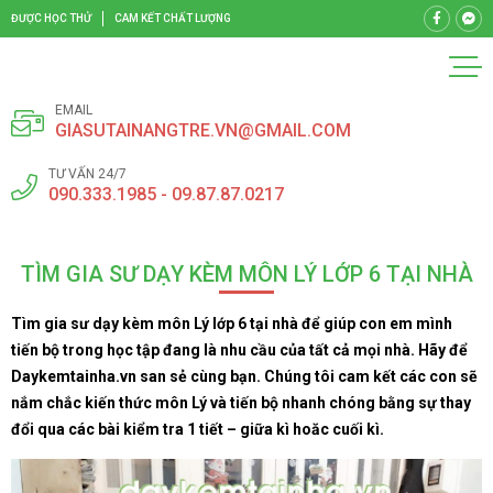
ĐƯỢC HỌC THỬ
CAM KẾT CHẤT LƯỢNG
EMAIL
GIASUTAINANGTRE.VN@GMAIL.COM
TƯ VẤN 24/7
090.333.1985 - 09.87.87.0217
TÌM GIA SƯ DẠY KÈM MÔN LÝ LỚP 6 TẠI NHÀ
Tìm gia sư dạy kèm môn Lý lớp 6 tại nhà để giúp con em mình
tiến bộ trong học tập đang là nhu cầu của tất cả mọi nhà. Hãy để
Daykemtainha.vn san sẻ cùng bạn. Chúng tôi cam kết các con sẽ
nắm chắc kiến thức môn Lý và tiến bộ nhanh chóng bằng sự thay
đổi qua các bài kiểm tra 1 tiết – giữa kì hoăc cuối kì.