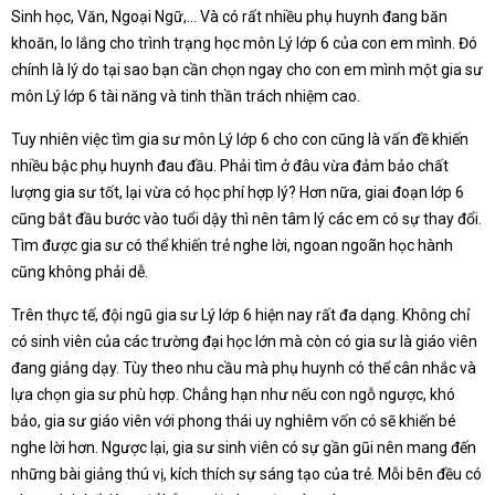
Sinh học, Văn, Ngoại Ngữ,… Và có rất nhiều phụ huynh đang băn
khoăn, lo lắng cho trình trạng học môn Lý lớp 6 của con em mình. Đó
chính là lý do tại sao bạn cần chọn ngay cho con em mình một gia sư
môn Lý lớp 6 tài năng và tinh thần trách nhiệm cao.
Tuy nhiên việc tìm gia sư môn Lý lớp 6 cho con cũng là vấn đề khiến
nhiều bậc phụ huynh đau đầu. Phải tìm ở đâu vừa đảm bảo chất
lượng gia sư tốt, lại vừa có học phí hợp lý? Hơn nữa, giai đoạn lớp 6
cũng bắt đầu bước vào tuổi dậy thì nên tâm lý các em có sự thay đổi.
Tìm được gia sư có thể khiến trẻ nghe lời, ngoan ngoãn học hành
cũng không phải dễ.
Trên thực tế, đội ngũ gia sư Lý lớp 6 hiện nay rất đa dạng. Không chỉ
có sinh viên của các trường đại học lớn mà còn có gia sư là giáo viên
đang giảng dạy. Tùy theo nhu cầu mà phụ huynh có thể cân nhắc và
lựa chọn gia sư phù hợp. Chẳng hạn như nếu con ngỗ ngược, khó
bảo, gia sư giáo viên với phong thái uy nghiêm vốn có sẽ khiến bé
nghe lời hơn. Ngược lại, gia sư sinh viên có sự gần gũi nên mang đến
những bài giảng thú vị, kích thích sự sáng tạo của trẻ. Mỗi bên đều có