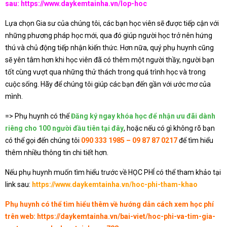
sau:
https://www.daykemtainha.vn/lop-hoc
Lựa chọn Gia sư của chúng tôi, các bạn học viên sẽ được tiếp cận với
những phương pháp học mới, qua đó giúp người học trở nên hứng
thú và chủ động tiếp nhận kiến thức. Hơn nữa, quý phụ huynh cũng
sẽ yên tâm hơn khi học viên đã có thêm một người thầy, người bạn
tốt cùng vượt qua những thử thách trong quá trình học và trong
cuộc sống. Hãy để chúng tôi giúp các bạn đến gần với ước mơ của
mình.
=> Phụ huynh có thể
Đăng ký ngay khóa học để nhận ưu đãi dành
riêng cho 100 người đầu tiên tại đây
, hoặc nếu có gì không rõ bạn
có thể gọi đến chúng tôi
090 333 1985 – 09 87 87 0217
để tìm hiểu
thêm nhiều thông tin chi tiết hơn.
Nếu phụ huynh muốn tìm hiểu trước về HỌC PHÍ có thể tham khảo tại
link sau:
https://www.daykemtainha.vn/hoc-phi-tham-khao
Phụ huynh có thể tìm hiểu thêm về hướng dẫn cách xem học phí
trên web:
https://daykemtainha.vn/bai-viet/hoc-phi-va-tim-gia-