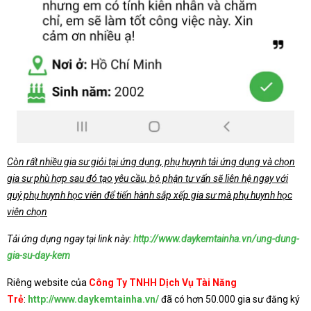
Còn rất nhiều gia sư giỏi tại ứng dụng, phụ huynh tải ứng dụng và chọn
gia sư phù hợp sau đó tạo yêu cầu, bộ phận tư vấn sẽ liên hệ ngay với
quý phụ huynh học viên để tiến hành sắp xếp gia sư mà phụ huynh học
viên chọn
Tải ứng dụng ngay tại link này:
http://www.daykemtainha.vn/ung-dung-
gia-su-day-kem
Riêng website của
Công Ty TNHH Dịch Vụ Tài Năng
Trẻ
:
http://www.daykemtainha.vn/
đã có hơn 50.000 gia sư đăng ký