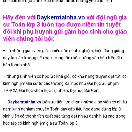
cho các em học sinh để có thể đạt được những yêu cầu trên.
Hãy đến với
Daykemtainha.vn
với đội ngũ gia
sư Toán lớp 3 luôn tạo được niềm tin tuyệt
đối khi phụ huynh gửi gắm học sinh cho giáo
viên chúng tôi bởi:
– Là những giáo viên giỏi, nhiều năm kinh nghiệm, hiện đang giảng
dạy tại các trường tiểu học, trung tâm bồi dưỡng văn hóa trên địa
bàn thành phố.
– Những sinh viên có học lực khá giỏi, có khả năng truyền đạt tốt, có
kinh nghiệm Gia sư từ các trường Đại học như Đại học Sư phạm
TP.HCM, Đại học Khoa học Tự nhiên, Đại học Sài Gòn,…
–
Daykemtainha.vn
luôn ưu tiên lựa chọn những giáo viên có nhiều
năm kinh nghiệm chuyên Toán dạy cấp tiểu học đang đứng lớp 3,
sinh viên có thành tích xuất sắc từng đạt nhiều danh hiệu cao trong
học tập có kinh nghiệm gia sư Toán lớp 3.