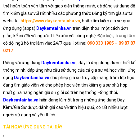
thể hoàn toàn yên tâm với giao diện thông minh, dễ dàng sử dụng để
tìm kiếm gia sư với rất nhiều các phương thức Đăng ký tìm gia sư tại
website:
https://www.daykemtainha.vn
, hoặc tìm kiếm gia sư qua
ứng dụng (apps)
Daykemtainha.vn
trên điện thoại một cách đơn
giản, kể cả đối với người ít tiếp xúc với công nghệ. Đặc biệt, Trung tâm
có đội ngũ hỗ trợ làm việc 24/7 qua Hotline:
090 333 1985 – 09 87 87
0217
.
Riêng với ứng dụng
Daykemtainha.vn
, đây là ứng dụng được thiết kế
thông minh, đáp ứng nhu cầu sử dụng của cả gia sư và học viên. Ứng
dụng
Daykemtainha.vn
cho phép gia sư truy cập hàng trăm lớp học
đang tìm giáo viên và cho phép học viên tìm kiếm gia sư phù hợp
nhất giữa hàng ngàn gia sư giỏi có trên hệ thống. Đồng thời,
Daykemtainha.vn
hiện đang là một trong những ứng dụng Dạy
Kèm/Gia Sư được đánh giá cao về tính hiệu quả, có rất nhiều lượt
người sử dụng và yêu thích.
TẢI NGAY ỨNG DỤNG TẠI ĐÂY: