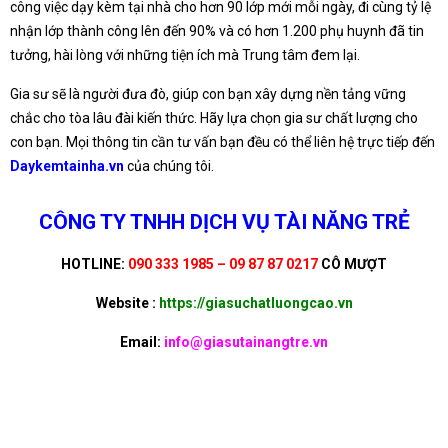
công việc dạy kèm tại nhà cho hơn 90 lớp mới mỗi ngày, đi cùng tỷ lệ
nhận lớp thành công lên đến 90% và có hơn 1.200 phụ huynh đã tin
tưởng, hài lòng với những tiện ích mà Trung tâm đem lại.
Gia sư sẽ là người đưa đò, giúp con bạn xây dựng nền tảng vững
chắc cho tòa lâu đài kiến thức. Hãy lựa chọn gia sư chất lượng cho
con bạn. Mọi thông tin cần tư vấn bạn đều có thể liên hệ trực tiếp đến
Daykemtainha.vn
của chúng tôi.
CÔNG TY TNHH DỊCH VỤ TÀI NĂNG TRẺ
HOTLINE:
090 333 1985 – 09 87 87 0217
CÔ MƯỢT
Website :
https://giasuchatluongcao.vn
Email:
info@giasutainangtre.vn