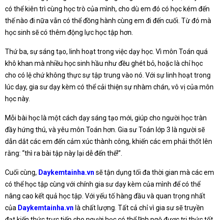
có thể kiên trì cùng học trò của mình, cho dù em đó có học kém đến
thế nào đi nữa vẫn có thể đồng hành cùng em đi đến cuối. Từ đó mà
học sinh sẽ có thêm động lực học tập hơn.
Thứ ba, sự sáng tạo, linh hoạt trong việc dạy học. Vì môn Toán quá
khô khan mà nhiều học sinh hầu như đều ghét bỏ, hoặc là chỉ học
cho có lệ chứ không thực sự tập trung vào nó. Với sự linh hoạt trong
lúc dạy, gia sư dạy kèm có thể cải thiện sự nhàm chán, vô vị của môn
học này.
Mỗi bài học là một cách dạy sáng tạo mới, giúp cho người học tràn
đầy hứng thú, và yêu môn Toán hơn. Gia sư Toán lớp 3 là người sẽ
dẫn dắt các em đến cảm xúc thành công, khiến các em phải thốt lên
rằng: “thì ra bài tập này lại dễ đến thế!”.
Cuối cùng,
Daykemtainha.vn
sẽ tận dụng tối đa thời gian mà các em
có thể học tập cùng với chính gia sư dạy kèm của mình để có thể
nâng cao kết quả học tập. Với yếu tố hàng đầu và quan trọng nhất
của
Daykemtainha.vn
là chất lượng. Tất cả chỉ vì gia sư sẽ truyền
đạt kiến thức trực tiếp cho người học có thể lĩnh ngộ được tri thức tốt