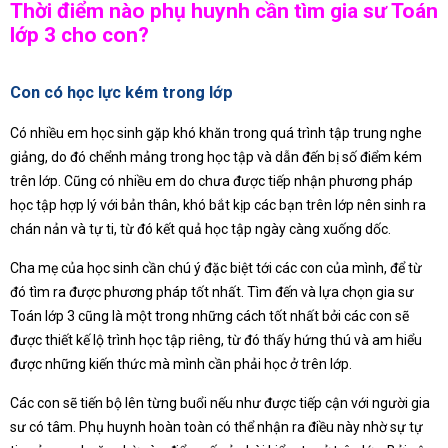
Thời điểm nào phụ huynh cần tìm gia sư Toán
lớp 3 cho con?
Con có học lực kém trong lớp
Có nhiều em học sinh gặp khó khăn trong quá trình tập trung nghe
giảng, do đó chểnh mảng trong học tập và dẫn đến bị số điểm kém
trên lớp. Cũng có nhiều em do chưa được tiếp nhận phương pháp
học tập hợp lý với bản thân, khó bắt kịp các bạn trên lớp nên sinh ra
chán nản và tự ti, từ đó kết quả học tập ngày càng xuống dốc.
Cha mẹ của học sinh cần chú ý đặc biệt tới các con của mình, để từ
đó tìm ra được phương pháp tốt nhất. Tìm đến và lựa chọn gia sư
Toán lớp 3 cũng là một trong những cách tốt nhất bởi các con sẽ
được thiết kế lộ trình học tập riêng, từ đó thấy hứng thú và am hiểu
được những kiến thức mà mình cần phải học ở trên lớp.
Các con sẽ tiến bộ lên từng buổi nếu như được tiếp cận với người gia
sư có tâm. Phụ huynh hoàn toàn có thể nhận ra điều này nhờ sự tự