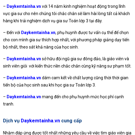
–
Daykemtainha.vn
với 14 năm kinh nghiệm hoạt động trong lĩnh
vực gia sư cho nên chúng tôi chắc chắn sẽ làm hài lòng tất cả khách
hàng khi trải nghiệm dịch vụ gia sư Toán lớp 3 tại đây.
– Đến với
Daykemtainha.vn
, phụ huynh được tư vấn cụ thể để chọn
cho con mình gia sư thích hợp nhất, với phương pháp giảng dạy tiến
bộ nhất, theo sát khả năng của học sinh.
–
Daykemtainha.vn
sở hữu đội ngũ gia sư đông đảo, là giáo viên và
sinh viên giỏi với kiến thức nền chắc chắn cùng kỹ năng sư phạm tốt.
–
Daykemtainha.vn
dám cam kết về chất lượng cũng thời thời gian
tiến bộ của học sinh sau khi học gia sư Toán lớp 3.
–
Daykemtainha.vn
mang đến cho phụ huynh mức học phí cạnh
tranh.
Dịch vụ
Daykemtainha.vn
cung cấp
Nhằm đáp ứng được tốt nhất những yêu cầu về việc tìm giáo viên gia