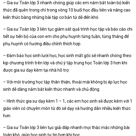
– Gia sư Toán lớp 3 nhanh chóng giúp các em nắm bắt toàn bộ kiến
thức đã quên trong chỉ trong vòng 10 buổi học đầu tiên và nâng cao
kiến thức bằng những bài tập cơ bản từ dễ đến khó.
– Gia sư Toán lớp 3 liên tục giám sát quá trình học tập và báo cáo chi
tiết sự tiến bộ của con em cho phụ huynh từng tuần, từng tháng để
phụ huynh có hướng điều chỉnh thích hợp.
– Đảm bảo học sinh lười học, học sinh mất gốc sẽ nhanh chóng theo
kịp chương trình trên lớp và chú ý tập trung học Toán lớp 3 hơn khi
được gia sư dạy kèm tại nhà hỗ trợ.
– Với môi trường học tập thân thiện, thoải mái không bị áp lực học
sinh dễ dàng nắm bắt kiến thức nhanh và chủ động.
– Hình thức gia sư dạy kèm 1 – 1, các em học sinh sẽ được kèm với 1
giáo viên có chuyên môn từ đó sẽ dạy và hướng dẫn nhiều kiến thức
hơn.
– Gia sư Toán lớp 3 liên tục giải đáp nhanh mọi thắc mắc những bài
toán khó, giúp học sinh tư tin hơn khi học.