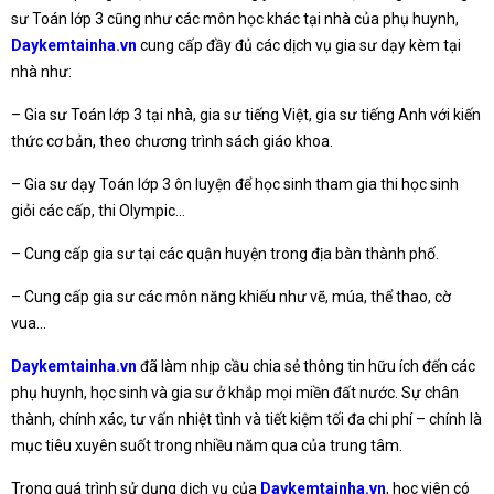
sư Toán lớp 3 cũng như các môn học khác tại nhà của phụ huynh,
Daykemtainha.vn
cung cấp đầy đủ các dịch vụ gia sư dạy kèm tại
nhà như:
– Gia sư Toán lớp 3 tại nhà, gia sư tiếng Việt, gia sư tiếng Anh với kiến
thức cơ bản, theo chương trình sách giáo khoa.
– Gia sư dạy Toán lớp 3 ôn luyện để học sinh tham gia thi học sinh
giỏi các cấp, thi Olympic…
– Cung cấp gia sư tại các quận huyện trong địa bàn thành phố.
– Cung cấp gia sư các môn năng khiếu như vẽ, múa, thể thao, cờ
vua…
Daykemtainha.vn
đã làm nhịp cầu chia sẻ thông tin hữu ích đến các
phụ huynh, học sinh và gia sư ở khắp mọi miền đất nước. Sự chân
thành, chính xác, tư vấn nhiệt tình và tiết kiệm tối đa chi phí – chính là
mục tiêu xuyên suốt trong nhiều năm qua của trung tâm.
Trong quá trình sử dụng dịch vụ của
Daykemtainha.vn
, học viên có