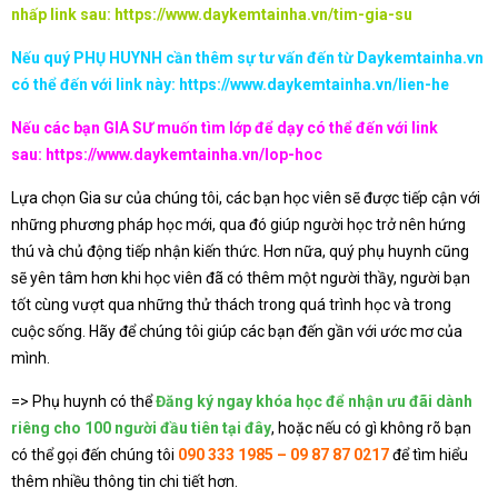
nhấp link sau:
https://www.daykemtainha.vn/tim-gia-su
Nếu quý PHỤ HUYNH cần thêm sự tư vấn đến từ Daykemtainha.vn
có thể đến với link này:
https://www.daykemtainha.vn/lien-he
Nếu các bạn GIA SƯ muốn tìm lớp để dạy có thể đến với link
sau:
https://www.daykemtainha.vn/lop-hoc
Lựa chọn Gia sư của chúng tôi, các bạn học viên sẽ được tiếp cận với
những phương pháp học mới, qua đó giúp người học trở nên hứng
thú và chủ động tiếp nhận kiến thức. Hơn nữa, quý phụ huynh cũng
sẽ yên tâm hơn khi học viên đã có thêm một người thầy, người bạn
tốt cùng vượt qua những thử thách trong quá trình học và trong
cuộc sống. Hãy để chúng tôi giúp các bạn đến gần với ước mơ của
mình.
=> Phụ huynh có thể
Đăng ký ngay khóa học để nhận ưu đãi dành
riêng cho 100 người đầu tiên tại đây
, hoặc nếu có gì không rõ bạn
có thể gọi đến chúng tôi
090 333 1985 – 09 87 87 0217
để tìm hiểu
thêm nhiều thông tin chi tiết hơn.