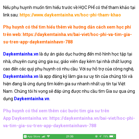
Nếu phụ huynh muốn tìm hiểu trước về HỌC PHÍ có thể tham khảo tại
link sau:
https://www.daykemtainha.vn/hoc-phi-tham-khao
Phụ huynh có thể tìm hiểu thêm về hướng dẫn cách xem học phí
trên web:
https://daykemtainha.vn/bai-viet/hoc-phi-va-tim-gia-
su-tren-app-daykemtainhavn-788
Daykemtainha.vn
là dự án giáo dục hướng đến mô hình học tập tại
nhà, chuyên cung ứng gia sư, giáo viên dạy kèm tại nhà chất lượng
cao đến các quý phụ huynh có nhu cầu. Với sự hỗ trợ của công nghệ,
Daykemtainha.vn
là app đăng ký làm gia sư uy tín của chúng tôi và
hiện đang là ứng dụng tìm kiếm gia sư nhanh nhất uy tín tại Việt
Nam. Chúng tôi hi vọng sẽ đáp ứng được nhu cầu tìm Gia sư qua ứng
dụng
Daykemtainha.vn
.
Phụ huynh có thể xem thêm các bước tìm gia sư trên
App Daykemtainha.vn:
https://daykemtainha.vn/bai-viet/hoc-phi-
va-tim-gia-su-tren-app-daykemtainhavn-788