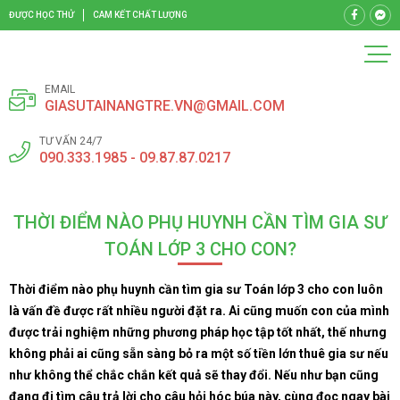
ĐƯỢC HỌC THỬ
CAM KẾT CHẤT LƯỢNG
EMAIL
GIASUTAINANGTRE.VN@GMAIL.COM
TƯ VẤN 24/7
090.333.1985 - 09.87.87.0217
THỜI ĐIỂM NÀO PHỤ HUYNH CẦN TÌM GIA SƯ
TOÁN LỚP 3 CHO CON?
Thời điểm nào phụ huynh cần tìm gia sư Toán lớp 3 cho con luôn
là vấn đề được rất nhiều người đặt ra. Ai cũng muốn con của mình
được trải nghiệm những phương pháp học tập tốt nhất, thế nhưng
không phải ai cũng sẵn sàng bỏ ra một số tiền lớn thuê gia sư nếu
như không thể chắc chắn kết quả sẽ thay đổi. Nếu như bạn cũng
đang đi tìm câu trả lời cho câu hỏi hóc búa này, cùng đọc ngay bài