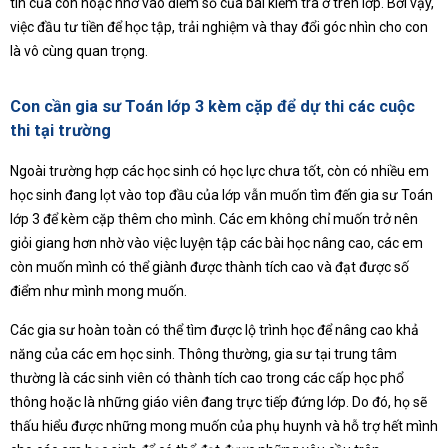
tin của con hoặc nhờ vào điểm số của bài kiểm tra ở trên lớp. Bởi vậy,
việc đầu tư tiền để học tập, trải nghiệm và thay đổi góc nhìn cho con
là vô cùng quan trọng.
Con cần gia sư Toán lớp 3 kèm cặp để dự thi các cuộc
thi tại trường
Ngoài trường hợp các học sinh có học lực chưa tốt, còn có nhiều em
học sinh đang lọt vào top đầu của lớp vẫn muốn tìm đến gia sư Toán
lớp 3 để kèm cặp thêm cho mình. Các em không chỉ muốn trở nên
giỏi giang hơn nhờ vào việc luyện tập các bài học nâng cao, các em
còn muốn mình có thể giành được thành tích cao và đạt được số
điểm như mình mong muốn.
Các gia sư hoàn toàn có thể tìm được lộ trình học để nâng cao khả
năng của các em học sinh. Thông thường, gia sư tại trung tâm
thường là các sinh viên có thành tích cao trong các cấp học phổ
thông hoặc là những giáo viên đang trực tiếp đứng lớp. Do đó, họ sẽ
thấu hiểu được những mong muốn của phụ huynh và hỗ trợ hết mình