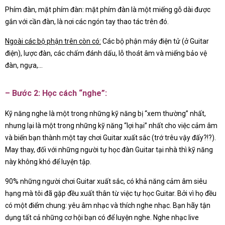
Phím đàn, mặt phím đàn: mặt phím đàn là một miếng gỗ dài được
gắn với cần đàn, là nơi các ngón tay thao tác trên đó.
Ngoài các bộ phận trên còn có:
Các bộ phận máy điện tử (ở Guitar
điện), lược đàn, các chấm đánh dấu, lỗ thoát âm và miếng bảo vệ
đàn, ngựa,…
– Bước 2: Học cách “nghe”:
Kỹ năng nghe là một trong những kỹ năng bị “xem thường” nhất,
nhưng lại là một trong những kỹ năng “lợi hại” nhất cho việc cảm âm
và biến bạn thành một tay chơi Guitar xuất sắc (trớ trêu vậy đấy?!?).
May thay, đối với những người tự học đàn Guitar tại nhà thì kỹ năng
này không khó để luyện tập.
90% những người chơi Guitar xuất sắc, có khả năng cảm âm siêu
hạng mà tôi đã gặp đều xuất thân từ việc tự học Guitar. Bởi vì họ đều
có một điểm chung: yêu âm nhạc và thích nghe nhạc. Bạn hãy tận
dụng tất cả những cơ hội bạn có để luyện nghe. Nghe nhạc live