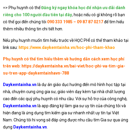
=> Phụ huynh có thể
Đăng ký ngay khóa học để nhận ưu đãi dành
riêng cho 100 người đầu tiên tại đây
, hoặc nếu có gì không rõ bạn
có thể gọi đến chúng tôi
090 333 1985 – 09 87 87 0217
để tìm hiểu
thêm nhiều thông tin chi tiết hơn.
Nếu phụ huynh muốn tìm hiểu trước về HỌC PHÍ có thể tham khảo tại
link sau:
https://www.daykemtainha.vn/hoc-phi-tham-khao
Phụ huynh có thể tìm hiểu thêm về hướng dẫn cách xem học phí
trên web:
https://daykemtainha.vn/bai-viet/hoc-phi-va-tim-gia-
su-tren-app-daykemtainhavn-788
Daykemtainha.vn
là dự án giáo dục hướng đến mô hình học tập tại
nhà, chuyên cung ứng gia sư, giáo viên dạy kèm tại nhà chất lượng
cao đến các quý phụ huynh có nhu cầu. Với sự hỗ trợ của công nghệ,
Daykemtainha.vn
là app đăng ký làm gia sư uy tín của chúng tôi và
hiện đang là ứng dụng tìm kiếm gia sư nhanh nhất uy tín tại Việt
Nam. Chúng tôi hi vọng sẽ đáp ứng được nhu cầu tìm Gia sư qua ứng
dụng
Daykemtainha.vn
.