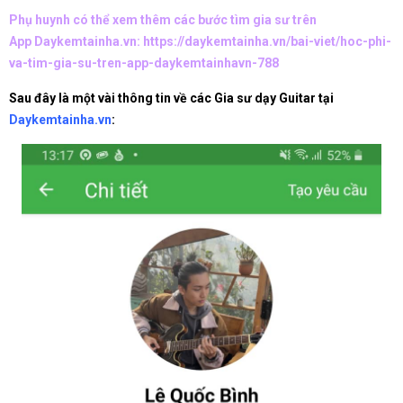
Phụ huynh có thể xem thêm các bước tìm gia sư trên
App Daykemtainha.vn:
https://daykemtainha.vn/bai-viet/hoc-phi-
va-tim-gia-su-tren-app-daykemtainhavn-788
Sau đây là một vài thông tin về các Gia sư dạy Guitar tại
Daykemtainha.vn
: