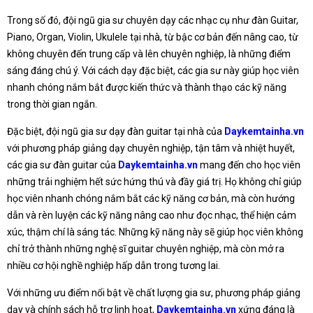
Trong số đó, đội ngũ gia sư chuyên dạy các nhạc cụ như đàn Guitar,
Piano, Organ, Violin, Ukulele tại nhà, từ bậc cơ bản đến nâng cao, từ
không chuyên đến trung cấp và lên chuyên nghiệp, là những điểm
sáng đáng chú ý. Với cách dạy đặc biệt, các gia sư này giúp học viên
nhanh chóng nắm bắt được kiến thức và thành thạo các kỹ năng
trong thời gian ngắn.
Đặc biệt, đội ngũ gia sư dạy đàn guitar tại nhà của
Daykemtainha.vn
với phương pháp giảng dạy chuyên nghiệp, tận tâm và nhiệt huyết,
các gia sư đàn guitar của
Daykemtainha.vn
mang đến cho học viên
những trải nghiệm hết sức hứng thú và đầy giá trị. Họ không chỉ giúp
học viên nhanh chóng nắm bắt các kỹ năng cơ bản, mà còn hướng
dẫn và rèn luyện các kỹ năng nâng cao như đọc nhạc, thể hiện cảm
xúc, thậm chí là sáng tác. Những kỹ năng này sẽ giúp học viên không
chỉ trở thành những nghệ sĩ guitar chuyên nghiệp, mà còn mở ra
nhiều cơ hội nghề nghiệp hấp dẫn trong tương lai.
Với những ưu điểm nổi bật về chất lượng gia sư, phương pháp giảng
dạy và chính sách hỗ trợ linh hoạt,
Daykemtainha.vn
xứng đáng là