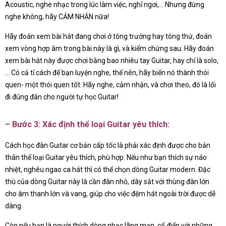
Acoustic, nghe nhạc trong lúc làm việc, nghỉ ngơi,… Nhưng đừng
nghe không, hãy CẢM NHẬN nữa!
Hãy đoán xem bài hát đang chơi ở tông trưởng hay tông thứ, đoán
xem vòng hợp âm trong bài này là gì, và kiểm chứng sau. Hãy đoán
xem bài hát này được chơi bằng bao nhiêu tay Guitar, hay chỉ là solo,
… Có cả tỉ cách để bạn luyện nghe, thế nên, hãy biến nó thành thói
quen- một thói quen tốt. Hãy nghe, cảm nhận, và chơi theo, đó là lối
đi đúng đắn cho người tự học Guitar!
– Bước 3: Xác định thể loại Guitar yêu thích:
Cách học đàn Guitar cơ bản cấp tốc là phải xác định được cho bản
thân thể loại Guitar yêu thích, phù hợp. Nếu như bạn thích sự náo
nhiệt, nghêu ngao ca hát thì có thể chọn dòng Guitar modern. Đặc
thù của dòng Guitar này là cần đàn nhỏ, dây sắt với thùng đàn lớn
cho âm thanh lớn và vang, giúp cho việc đệm hát ngoài trời được dễ
dàng.
Còn nếu bạn là người thích dòng nhạc lãng mạn, cổ điển với những