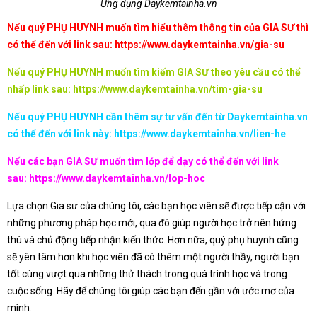
Ứng dụng Daykemtainha.vn
Nếu quý PHỤ HUYNH muốn tìm hiểu thêm thông tin của GIA SƯ thì
có thể đến với link sau:
https://www.daykemtainha.vn/gia-su
Nếu quý PHỤ HUYNH muốn tìm kiếm GIA SƯ theo yêu cầu có thể
nhấp link sau:
https://www.daykemtainha.vn/tim-gia-su
Nếu quý PHỤ HUYNH cần thêm sự tư vấn đến từ Daykemtainha.vn
có thể đến với link này:
https://www.daykemtainha.vn/lien-he
Nếu các bạn GIA SƯ muốn tìm lớp để dạy có thể đến với link
sau:
https://www.daykemtainha.vn/lop-hoc
Lựa chọn Gia sư của chúng tôi, các bạn học viên sẽ được tiếp cận với
những phương pháp học mới, qua đó giúp người học trở nên hứng
thú và chủ động tiếp nhận kiến thức. Hơn nữa, quý phụ huynh cũng
sẽ yên tâm hơn khi học viên đã có thêm một người thầy, người bạn
tốt cùng vượt qua những thử thách trong quá trình học và trong
cuộc sống. Hãy để chúng tôi giúp các bạn đến gần với ước mơ của
mình.