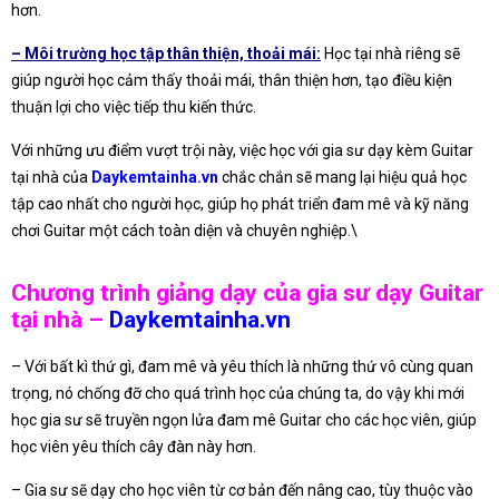
hơn.
– Môi trường học tập thân thiện, thoải mái:
Học tại nhà riêng sẽ
giúp người học cảm thấy thoải mái, thân thiện hơn, tạo điều kiện
thuận lợi cho việc tiếp thu kiến thức.
Với những ưu điểm vượt trội này, việc học với gia sư dạy kèm Guitar
tại nhà của
Daykemtainha.vn
chắc chắn sẽ mang lại hiệu quả học
tập cao nhất cho người học, giúp họ phát triển đam mê và kỹ năng
chơi Guitar một cách toàn diện và chuyên nghiệp.\
Chương trình giảng dạy của gia sư dạy Guitar
tại nhà –
Daykemtainha.vn
– Với bất kì thứ gì, đam mê và yêu thích là những thứ vô cùng quan
trọng, nó chống đỡ cho quá trình học của chúng ta, do vậy khi mới
học gia sư sẽ truyền ngọn lửa đam mê Guitar cho các học viên, giúp
học viên yêu thích cây đàn này hơn.
– Gia sư sẽ dạy cho học viên từ cơ bản đến nâng cao, tùy thuộc vào