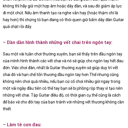
không thì hãy giữ một hợp âm hoặc dây đàn, và sau đó giảm áp lực
đi một chút. Nếu âm thanh tạo ra nghe vẫn hay (hoặc thậm chí là
hay hơn) thì chứng tỏ bạn đang có thói quen giữ bấm dây đàn Guitar
quá chặt rồi đấy.
– Dần dần hình thành những vết chai trên ngón tay:
Sau một vài tuần chơi thường xuyên, bạn sẽ thấy trên đầu ngón tay
của mình hình thành các vết chai và nó sẽ giúp cho ngón tay hết đau
đớn. Việc chơi đàn, nhất là Guitar thường xuyên sẽ giúp duy trì vết
chai đó và hạn chế tổn thương đầu ngón tay hơn.Thế nhưng cũng
không nên chơi quá nhiều, nếu bạn cứ cố chơi nhiều giờ ngay trong
một vài ngày đầu tiên có thể tay bạn sẽ bị phồng rộp thay vì tạo nên
những vết chai. Tập Guitar điều độ, có thời gian cụ thể cũng là cách
để bảo vệ cho đôi tay của bạn tránh với những vết thương không cần
thiết.
– Làm tê cơn đau: