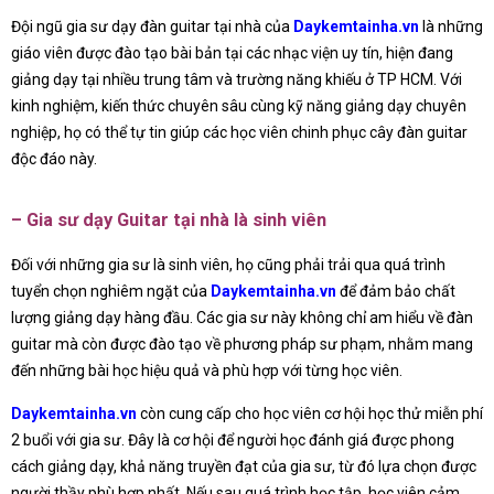
Đội ngũ gia sư dạy đàn guitar tại nhà của
Daykemtainha.vn
là những
giáo viên được đào tạo bài bản tại các nhạc viện uy tín, hiện đang
giảng dạy tại nhiều trung tâm và trường năng khiếu ở TP HCM. Với
kinh nghiệm, kiến thức chuyên sâu cùng kỹ năng giảng dạy chuyên
nghiệp, họ có thể tự tin giúp các học viên chinh phục cây đàn guitar
độc đáo này.
– Gia sư dạy Guitar tại nhà là sinh viên
Đối với những gia sư là sinh viên, họ cũng phải trải qua quá trình
tuyển chọn nghiêm ngặt của
Daykemtainha.vn
để đảm bảo chất
lượng giảng dạy hàng đầu. Các gia sư này không chỉ am hiểu về đàn
guitar mà còn được đào tạo về phương pháp sư phạm, nhằm mang
đến những bài học hiệu quả và phù hợp với từng học viên.
Daykemtainha.vn
còn cung cấp cho học viên cơ hội học thử miễn phí
2 buổi với gia sư. Đây là cơ hội để người học đánh giá được phong
cách giảng dạy, khả năng truyền đạt của gia sư, từ đó lựa chọn được
người thầy phù hợp nhất. Nếu sau quá trình học tập, học viên cảm