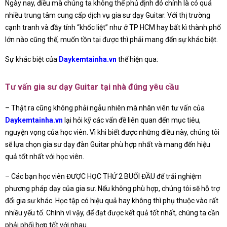
Ngày nay, điều mà chúng ta không thể phủ định đó chính là có quá
nhiều trung tâm cung cấp dịch vụ gia sư dạy Guitar. Với thị trường
cạnh tranh và đầy tính “khốc liệt” như ở TP HCM hay bất kì thành phố
lớn nào cũng thế, muốn tồn tại được thì phải mang đến sự khác biệt.
Sự khác biệt của
Daykemtainha.vn
thể hiện qua:
Tư vấn gia sư dạy Guitar tại nhà đúng yêu cầu
– Thật ra cũng không phải ngẫu nhiên mà nhân viên tư vấn của
Daykemtainha.vn
lại hỏi kỹ các vấn đề liên quan đến mục tiêu,
nguyện vọng của học viên. Vì khi biết được những điều này, chúng tôi
sẽ lựa chọn gia sư dạy đàn Guitar phù hợp nhất và mang đến hiệu
quả tốt nhất với học viên.
– Các bạn học viên ĐƯỢC HỌC THỬ 2 BUỔI ĐẦU để trải nghiệm
phương pháp dạy của gia sư. Nếu không phù hợp, chúng tôi sẽ hỗ trợ
đổi gia sư khác. Học tập có hiệu quả hay không thì phụ thuộc vào rất
nhiều yếu tố. Chính vì vậy, để đạt được kết quả tốt nhất, chúng ta cần
phải phối hợp tốt với nhau.