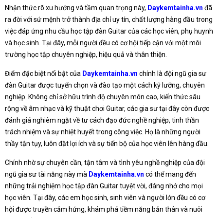
Nhận thức rõ xu hướng và tầm quan trọng này,
Daykemtainha.vn
đã
ra đời với sứ mệnh trở thành địa chỉ uy tín, chất lượng hàng đầu trong
việc đáp ứng nhu cầu học tập đàn Guitar của các học viên, phụ huynh
và học sinh. Tại đây, mỗi người đều có cơ hội tiếp cận với một môi
trường học tập chuyên nghiệp, hiệu quả và thân thiện.
Điểm đặc biệt nổi bật của
Daykemtainha.vn
chính là đội ngũ gia sư
đàn Guitar được tuyển chọn và đào tạo một cách kỹ lưỡng, chuyên
nghiệp. Không chỉ sở hữu trình độ chuyên môn cao, kiến thức sâu
rộng về âm nhạc và kỹ thuật chơi Guitar, các gia sư tại đây còn được
đánh giá nghiêm ngặt về tư cách đạo đức nghề nghiệp, tinh thần
trách nhiệm và sự nhiệt huyết trong công việc. Họ là những người
thầy tận tụy, luôn đặt lợi ích và sự tiến bộ của học viên lên hàng đầu.
Chính nhờ sự chuyên cần, tận tâm và tình yêu nghề nghiệp của đội
ngũ gia sư tài năng này mà
Daykemtainha.vn
có thể mang đến
những trải nghiệm học tập đàn Guitar tuyệt vời, đáng nhớ cho mọi
học viên. Tại đây, các em học sinh, sinh viên và người lớn đều có cơ
hội được truyền cảm hứng, khám phá tiềm năng bản thân và nuôi