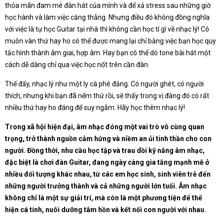
thỏa mãn đam mê đàn hát của mình và để xả stress sau những giờ
học hành và làm việc căng thẳng. Nhưng điều đó không đồng nghĩa
với việc là tự học Guitar tại nhà thì không cần học tí gì về nhạc lý! Có
muôn vàn thứ hay ho có thể được mang lại chỉ bằng việc bạn học quy
tắc hình thành âm giai, hợp âm. Hay bạn có thể dò tone bài hát một
cách dễ dàng chỉ qua việc học nốt trên cần đàn.
Thế đấy, nhạc lý như một ly cà phê đắng. Có người ghét, có người
thích, nhưng khi bạn đã nếm thử rồi, sẽ thấy trong vị đắng đó có rất
nhiều thứ hay ho đáng để suy ngẫm. Hãy học thêm nhạc lý!
Trong xã hội hiện đại, âm nhạc đóng một vai trò vô cùng quan
trọng, trở thành nguồn cảm hứng và niềm an ủi tinh thần cho con
người. Đồng thời, nhu cầu học tập và trau dồi kỹ năng âm nhạc,
đặc biệt là chơi đàn Guitar, đang ngày càng gia tăng mạnh mẽ ở
nhiều đối tượng khác nhau, từ các em học sinh, sinh viên trẻ đến
những người trưởng thành và cả những người lớn tuổi. Âm nhạc
không chỉ là một sự giải trí, mà còn là một phương tiện để thể
hiện cá tính, nuôi dưỡng tâm hồn và kết nối con người với nhau.