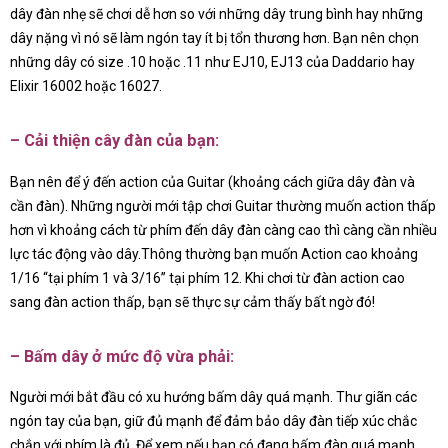
dây đàn nhẹ sẽ chơi dễ hơn so với những dây trung bình hay những
dây nặng vì nó sẽ làm ngón tay ít bị tổn thương hơn. Bạn nên chọn
những dây có size .10 hoặc .11 như EJ10, EJ13 của Daddario hay
Elixir 16002 hoặc 16027.
– Cải thiện cây đàn của bạn:
Bạn nên để ý đến action của Guitar (khoảng cách giữa dây đàn và
cần đàn). Những người mới tập chơi Guitar thường muốn action thấp
hơn vì khoảng cách từ phím đến dây đàn càng cao thì càng cần nhiều
lực tác động vào dây.Thông thường bạn muốn Action cao khoảng
1/16 “tại phím 1 và 3/16” tại phím 12. Khi chơi từ đàn action cao
sang đàn action thấp, bạn sẽ thực sự cảm thấy bất ngờ đó!
– Bấm dây ở mức độ vừa phải:
Người mới bắt đầu có xu hướng bấm dây quá mạnh. Thư giãn các
ngón tay của bạn, giữ đủ mạnh để đảm bảo dây đàn tiếp xúc chắc
chắn với phím là đủ. Để xem nếu bạn có đang bấm đàn quá mạnh