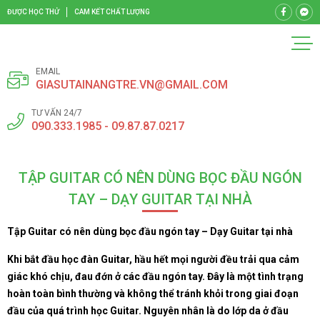
ĐƯỢC HỌC THỬ
CAM KẾT CHẤT LƯỢNG
EMAIL
GIASUTAINANGTRE.VN@GMAIL.COM
TƯ VẤN 24/7
090.333.1985 - 09.87.87.0217
TẬP GUITAR CÓ NÊN DÙNG BỌC ĐẦU NGÓN
TAY – DẠY GUITAR TẠI NHÀ
Tập Guitar có nên dùng bọc đầu ngón tay – Dạy Guitar tại nhà
Khi bắt đầu học đàn Guitar, hầu hết mọi người đều trải qua cảm
giác khó chịu, đau đớn ở các đầu ngón tay. Đây là một tình trạng
hoàn toàn bình thường và không thể tránh khỏi trong giai đoạn
đầu của quá trình học Guitar. Nguyên nhân là do lớp da ở đầu