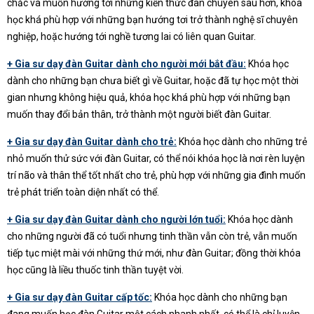
chắc và muốn hướng tới những kiến thức đàn chuyên sâu hơn, khóa
học khá phù hợp với những bạn hướng tơi trở thành nghệ sĩ chuyên
nghiệp, hoặc hướng tới nghề tương lai có liên quan Guitar.
+ Gia sư dạy đàn Guitar dành cho người mới bắt đầu:
Khóa học
dành cho những bạn chưa biết gì về Guitar, hoặc đã tự học một thời
gian nhưng không hiệu quả, khóa học khá phù hợp với những bạn
muốn thay đổi bản thân, trở thành một người biết đàn Guitar.
+ Gia sư dạy đàn Guitar dành cho trẻ:
Khóa học dành cho những trẻ
nhỏ muốn thử sức với đàn Guitar, có thể nói khóa học là nơi rèn luyện
trí não và thân thể tốt nhất cho trẻ, phù hợp với những gia đình muốn
trẻ phát triển toàn diện nhất có thể.
+ Gia sư dạy đàn Guitar dành cho người lớn tuổi:
Khóa học dành
cho những người đã có tuổi nhưng tinh thần vẫn còn trẻ, vẫn muốn
tiếp tục miệt mài với những thứ mới, như đàn Guitar; đồng thời khóa
học cũng là liều thuốc tinh thần tuyệt vời.
+ Gia sư dạy đàn Guitar cấp tốc:
Khóa học dành cho những bạn
đang muốn học đàn Guitar một cách nhanh nhất, có thể là chỉ luyện