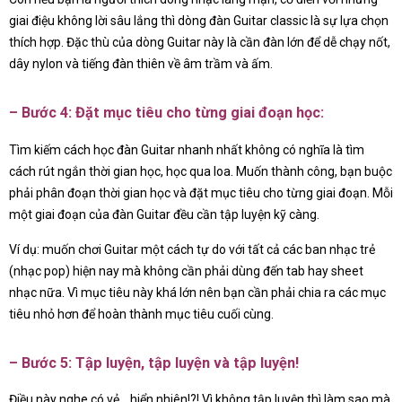
giai điệu không lời sâu lắng thì dòng đàn Guitar classic là sự lựa chọn
thích hợp. Đặc thù của dòng Guitar này là cần đàn lớn để dễ chạy nốt,
dây nylon và tiếng đàn thiên về âm trầm và ấm.
– Bước 4: Đặt mục tiêu cho từng giai đoạn học:
Tìm kiếm cách học đàn Guitar nhanh nhất không có nghĩa là tìm
cách rút ngắn thời gian học, học qua loa. Muốn thành công, bạn buộc
phải phân đoạn thời gian học và đặt mục tiêu cho từng giai đoạn. Mỗi
một giai đoạn của đàn Guitar đều cần tập luyện kỹ càng.
Ví dụ: muốn chơi Guitar một cách tự do với tất cả các ban nhạc trẻ
(nhạc pop) hiện nay mà không cần phải dùng đến tab hay sheet
nhạc nữa. Vì mục tiêu này khá lớn nên bạn cần phải chia ra các mục
tiêu nhỏ hơn để hoàn thành mục tiêu cuối cùng.
– Bước 5: Tập luyện, tập luyện và tập luyện!
Điều này nghe có vẻ… hiển nhiên!?! Vì không tập luyện thì làm sao mà