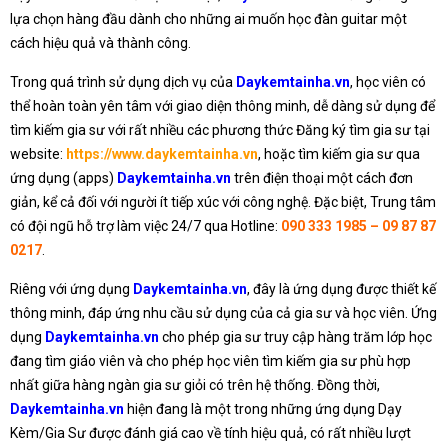
lựa chọn hàng đầu dành cho những ai muốn học đàn guitar một
cách hiệu quả và thành công.
Trong quá trình sử dụng dịch vụ của
Daykemtainha.vn
, học viên có
thể hoàn toàn yên tâm với giao diện thông minh, dễ dàng sử dụng để
tìm kiếm gia sư với rất nhiều các phương thức Đăng ký tìm gia sư tại
website:
https://www.daykemtainha.vn
, hoặc tìm kiếm gia sư qua
ứng dụng (apps)
Daykemtainha.vn
trên điện thoại một cách đơn
giản, kể cả đối với người ít tiếp xúc với công nghệ. Đặc biệt, Trung tâm
có đội ngũ hỗ trợ làm việc 24/7 qua Hotline:
090 333 1985 – 09 87 87
0217
.
Riêng với ứng dụng
Daykemtainha.vn
, đây là ứng dụng được thiết kế
thông minh, đáp ứng nhu cầu sử dụng của cả gia sư và học viên. Ứng
dụng
Daykemtainha.vn
cho phép gia sư truy cập hàng trăm lớp học
đang tìm giáo viên và cho phép học viên tìm kiếm gia sư phù hợp
nhất giữa hàng ngàn gia sư giỏi có trên hệ thống. Đồng thời,
Daykemtainha.vn
hiện đang là một trong những ứng dụng Dạy
Kèm/Gia Sư được đánh giá cao về tính hiệu quả, có rất nhiều lượt