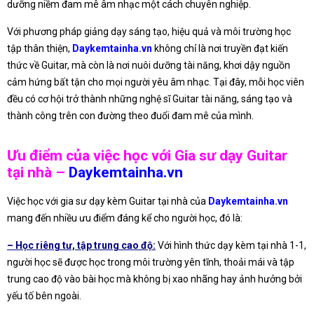
dưỡng niềm đam mê âm nhạc một cách chuyên nghiệp.
Với phương pháp giảng dạy sáng tạo, hiệu quả và môi trường học
tập thân thiện,
Daykemtainha.vn
không chỉ là nơi truyền đạt kiến
thức về Guitar, mà còn là nơi nuôi dưỡng tài năng, khơi dậy nguồn
cảm hứng bất tận cho mọi người yêu âm nhạc. Tại đây, mỗi học viên
đều có cơ hội trở thành những nghệ sĩ Guitar tài năng, sáng tạo và
thành công trên con đường theo đuổi đam mê của mình.
Ưu điểm của việc học với Gia sư dạy Guitar
tại nhà –
Daykemtainha.vn
Việc học với gia sư dạy kèm Guitar tại nhà của
Daykemtainha.vn
mang đến nhiều ưu điểm đáng kể cho người học, đó là:
– Học riêng tư, tập trung cao độ:
Với hình thức dạy kèm tại nhà 1-1,
người học sẽ được học trong môi trường yên tĩnh, thoải mái và tập
trung cao độ vào bài học mà không bị xao nhãng hay ảnh hưởng bởi
yếu tố bên ngoài.