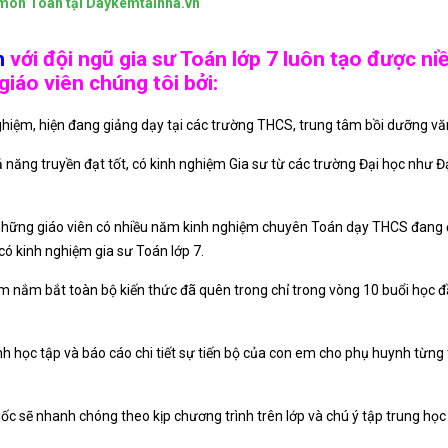
 môn Toán tại Daykemtainha.vn
n
với đội ngũ gia sư Toán lớp 7 luôn tạo được niề
iáo viên chúng tôi bởi:
nghiệm, hiện đang giảng dạy tại các trường THCS, trung tâm bồi dưỡng vă
hả năng truyền đạt tốt, có kinh nghiệm Gia sư từ các trường Đại học nh
những giáo viên có nhiều năm kinh nghiệm chuyên Toán dạy THCS đang đứ
có kinh nghiệm gia sư Toán lớp 7.
m nắm bắt toàn bộ kiến thức đã quên trong chỉ trong vòng 10 buổi học 
rình học tập và báo cáo chi tiết sự tiến bộ của con em cho phụ huynh từ
ốc sẽ nhanh chóng theo kịp chương trình trên lớp và chú ý tập trung học