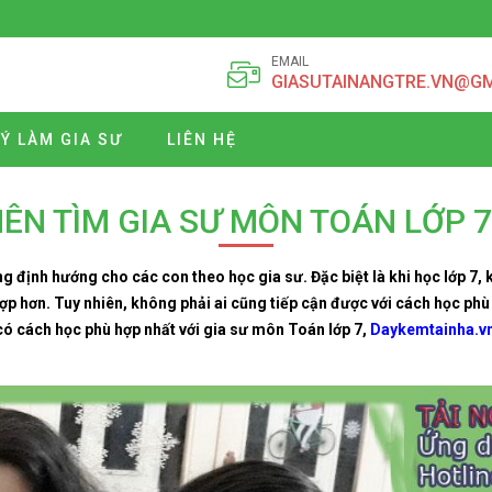
EMAIL
GIASUTAINANGTRE.VN@G
Ý LÀM GIA SƯ
LIÊN HỆ
NÊN TÌM GIA SƯ MÔN TOÁN LỚP 7
 định hướng cho các con theo học gia sư. Đặc biệt là khi học lớp 7,
p hơn. Tuy nhiên, không phải ai cũng tiếp cận được với cách học phù 
có cách học phù hợp nhất với gia sư môn Toán lớp 7,
Daykemtainha.v