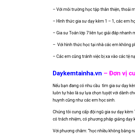
– Với môi trường học tập thân thiện, thoải 
– Hình thức gia sư dạy kèm 1 – 1, các em h
– Gia sư Toán lớp 7 liên tục giải đáp nhanh 
– Với hình thức học tại nhà các em không ph
– Các em cũng tránh việc bị xa vào các tệ nạ
Daykemtainha.vn
– Đơn vị cu
Nếu bạn đang có nhu cầu tìm gia sư dạy kè
luôn tự hào là sự lựa chọn tuyệt với dành c
huynh cũng như các em học sinh.
Chúng tôi cung cấp đội ngũ gia sư dạy kèm T
có trách nhiệm, có phương pháp giảng dạy kh
Với phương châm: “học nhiều không bằng nắm