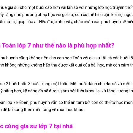
 thuê gia sư cho một buổi cao hơn vài lần so với những lớp học truyền t
ấy rằng nhờ phương pháp học với gia sư, con có thể hiểu cặn kẽ mọi ngóc
n sự trợ giúp của ai. Nếu được như vậy, chắc chắn các phụ huynh sẽ hiểu
 Toán lớp 7 như thế nào là phù hợp nhất?
ụ huynh cũng không nên cho con học Toán với gia sư tất cả các buổi tối
 sinh không những không hấp thụ được kết quả của bài học, mà còn cảm t
 sư 2 buổi hoặc 3 buổi trong một tuần. Một buổi dành cho đại số và một
 kỹ năng hơn, kỹ năng đó sẽ được giảm bớt thời lượng lại và tăng cường th
 Toán lớp 7 kế bên, phụ huynh vẫn có thể an tâm bởi con có thể tự học m
an để bổ sung thêm nền tảng về môn học khác.
c cùng gia sư lớp 7 tại nhà