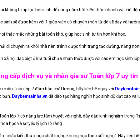
mái không bị áp lực học sinh dễ dàng nắm bắt kiến thức nhanh và chủ độn
ọc sinh sẽ được kèm với 1 giáo viên có chuyên môn từ đó sẽ dạy và hướng
mọi thắc mắc những bài toán khó, giúp học sinh tư tin hơn khi học.
ải di chuyển ra khỏi nhà nên tránh được tình trạng tắc đường, nắng nón
n xã hội đặc biệt ở lứa tuổi chưa nhận thức được với các em học sinh lớp
ng cấp dịch vụ và nhận gia sư Toán lớp 7 uy tín
m môn Toán lớp 7 đảm bảo chất lượng, hãy liên hệ ngay với
Daykemtain
ho bạn.
Daykemtainha.vn
đã đào tạo hàng nghìn học sinh đỗ đạt cao và 
oán lớp 7 có năng lực,tâm huyết với nghề, dày dặn kinh nghiệm trong lĩnh
oa học và sơ yếu lý lịch rõ ràng.
 chắc kiến thức, học chất lượng không học theo số lượng”. Hãy liên hệ 