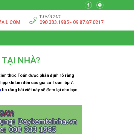
TƯ VẤN 24/7
MAIL.COM
090.333.1985 - 09.87.87.0217
 TẠI NHÀ?
 kiến thức Toán được phân định rõ ràng
hợp khi tìm đến các gia sư Toán lớp 7.
n
tin rằng bài viết này sẽ đem lại cho bạn