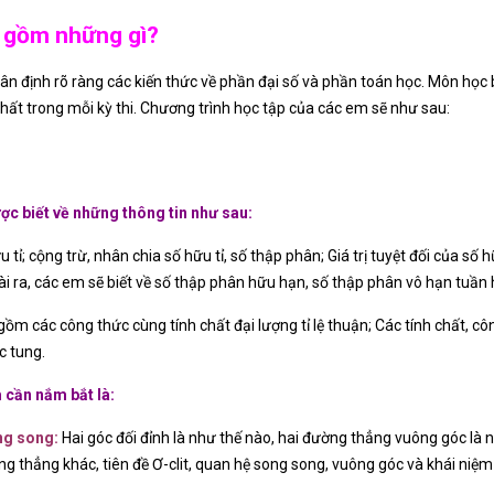
o gồm những gì?
hân định rõ ràng các kiến thức về phần đại số và phần toán học. Môn học
hất trong mỗi kỳ thi. Chương trình học tập của các em sẽ như sau:
ược biết về những thông tin như sau:
ỉ; cộng trừ, nhân chia số hữu tỉ, số thập phân; Giá trị tuyệt đối của số hữu
oài ra, các em sẽ biết về số thập phân hữu hạn, số thập phân vô hạn tuần
ồm các công thức cùng tính chất đại lượng tỉ lệ thuận; Các tính chất, côn
c tung.
 cần nắm bắt là:
ng song:
Hai góc đối đỉnh là như thế nào, hai đường thẳng vuông góc là 
g thẳng khác, tiên đề Ơ-clit, quan hệ song song, vuông góc và khái niệm v