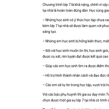
Chương trình lớp 7 là khá nặng, chính vì vậy
tại nhà là hoàn toàn đúng đắn. Học cùng gia 
– Những học sinh có ý thức học tập chưa ca
kèm lớp 7 tại nhà sẽ được làm quen với phươ
sáng tạo.
– Những em học sinh bị hổng kiến thức, mất gố
– Đối với học sinh muốn ôn thi, học sinh gi
được cọ xát, rèn luyện đạt được kết quả cao
– Giúp các em học sinh tìm ra được điểm thú
– Hỗ trợ hình thành nhân cách và đạo đức c
– Các em sẽ tự tin trong học tập, vượt trội 
Với các bậc phụ huynh thì gia sư dạy môn To
chọn được một gia sư lớp 7 tại nhà có trình 