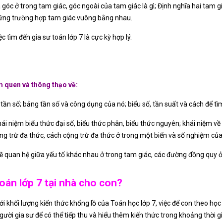
góc ở trong tam giác, góc ngoài của tam giác là gì; Định nghĩa hai tam 
những trường hợp tam giác vuông bằng nhau.
c tìm đến gia sư toán lớp 7 là cực kỳ hợp lý.
m quen và thông thạo về:
 tần số; bảng tần số và công dụng của nó; biểu số, tần suất và cách để tì
ái niệm biểu thức đại số, biểu thức phân, biểu thức nguyên; khái niệm v
ộng trừ đa thức, cách cộng trừ đa thức ở trong một biến và số nghiệm của
về quan hệ giữa yếu tố khác nhau ở trong tam giác, các đường đồng quy ở
oán lớp 7 tại nhà cho con?
i khối lượng kiến thức khổng lồ của Toán học lớp 7, việc để con theo họ
ười gia sư để có thể tiếp thu và hiểu thêm kiến thức trong khoảng thời g