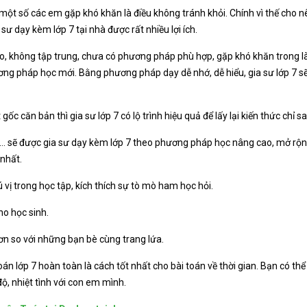
 một số các em gặp khó khăn là điều không tránh khỏi. Chính vì thế cho nê
sư dạy kèm lớp 7 tại nhà được rất nhiều lợi ích.
o, không tập trung, chưa có phương pháp phù hợp, gặp khó khăn trong làm
ng pháp học mới. Bằng phương pháp dạy dễ nhớ, dễ hiểu, gia sư lớp 7 sẽ 
c căn bản thì gia sư lớp 7 có lộ trình hiệu quả để lấy lại kiến thức chỉ s
ỏi,… sẽ được gia sư dạy kèm lớp 7 theo phương pháp học nâng cao, mở rộn
 nhất.
 vị trong học tập, kích thích sự tò mò ham học hỏi.
ho học sinh.
hơn so với những bạn bè cùng trang lứa.
án lớp 7 hoàn toàn là cách tốt nhất cho bài toán về thời gian. Bạn có th
độ, nhiệt tình với con em mình.