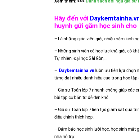
Xem thêm: >>>
Danh sách đội ngũ gia sư
Hãy đến với
Daykemtainha.v
huynh gửi gắm học sinh cho g
– Là những giáo viên giỏi, nhiều năm kinh 
– Những sinh viên có học lực khá giỏi, có k
Tự nhiên, Đại học Sài Gòn,…
–
Daykemtainha.vn
luôn ưu tiên lựa chọn 
từng đạt nhiều danh hiệu cao trong học tập 
– Gia sư Toán lớp 7 nhanh chóng giúp các e
bài tập cơ bản từ dễ đến khó.
– Gia sư Toán lớp 7 liên tục giám sát quá t
điều chỉnh thích hợp.
– Đảm bảo học sinh lười học, học sinh mất g
nhà hỗ trợ.