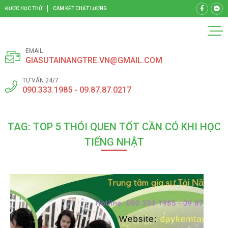
ĐƯỢC HỌC THỬ
CAM KẾT CHẤT LƯỢNG
EMAIL
GIASUTAINANGTRE.VN@GMAIL.COM
TƯ VẤN 24/7
090.333.1985 - 09.87.87.0217
TAG: TOP 5 THÓI QUEN TỐT CẦN CÓ KHI HỌC
TIẾNG NHẬT