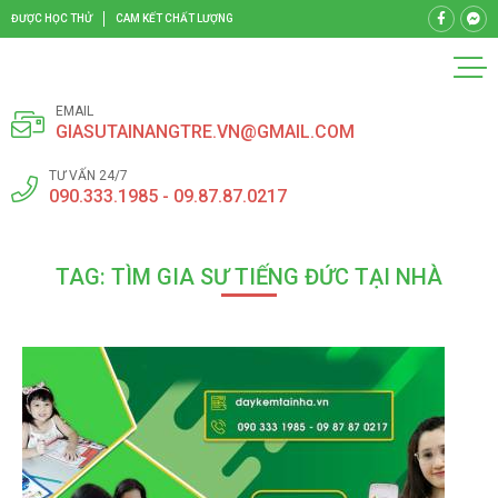
ĐƯỢC HỌC THỬ
CAM KẾT CHẤT LƯỢNG
EMAIL
GIASUTAINANGTRE.VN@GMAIL.COM
TƯ VẤN 24/7
090.333.1985 - 09.87.87.0217
TAG: TÌM GIA SƯ TIẾNG ĐỨC TẠI NHÀ