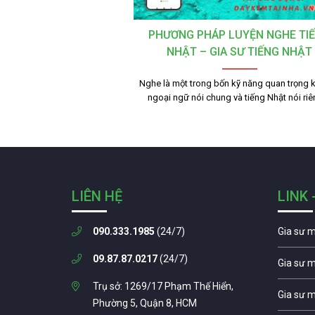
PHƯƠNG PHÁP LUYỆN NGHE TI
NHẬT – GIA SƯ TIẾNG NHẬT
Nghe là một trong bốn kỹ năng quan trọng k
ngoại ngữ nói chung và tiếng Nhật nói ri
LIÊN HỆ
LINK 
090.333.1985
(24/7)
Gia sư 
09.87.87.0217
(24/7)
Gia sư 
Trụ sở: 1269/17 Phạm Thế Hiển,
Gia sư 
Phường 5, Quận 8, HCM