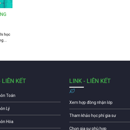
ẾNG
hi học
êng.…
- LIÊN KẾT
LINK - LIÊN KẾT
môn Toán
Xem hợp đồng nhận lớp
môn Lý
Tham khảo học phí gia sư
môn Hóa
Chọn gia sư phù hợp