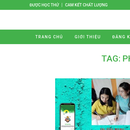
ĐƯỢC HỌC THỬ
CAM KẾT CHẤT LƯỢNG
TRANG CHỦ
GIỚI THIỆU
ĐĂNG K
TAG: 