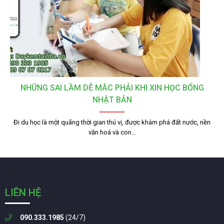
NHỮNG SAI LẦM DỄ MẮC PHẢI KHI XIN HỌC BỔNG
NHẬT BẢN
Đi du học là một quãng thời gian thú vị, được khám phá đất nước, nền
văn hoá và con…
LIÊN HỆ
090.333.1985
(24/7)