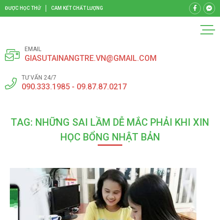
ĐƯỢC HỌC THỬ
CAM KẾT CHẤT LƯỢNG
EMAIL
GIASUTAINANGTRE.VN@GMAIL.COM
TƯ VẤN 24/7
090.333.1985 - 09.87.87.0217
TAG: NHỮNG SAI LẦM DỄ MẮC PHẢI KHI XIN
HỌC BỔNG NHẬT BẢN