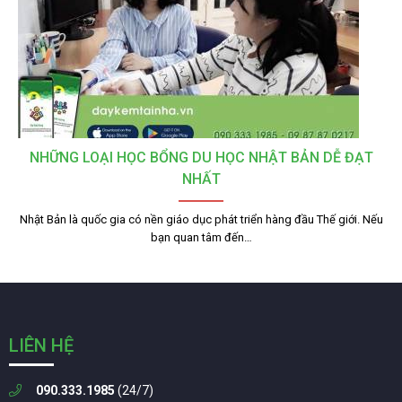
NHỮNG LOẠI HỌC BỔNG DU HỌC NHẬT BẢN DỄ ĐẠT
NHẤT
Nhật Bản là quốc gia có nền giáo dục phát triển hàng đầu Thế giới. Nếu
bạn quan tâm đến…
LIÊN HỆ
090.333.1985
(24/7)