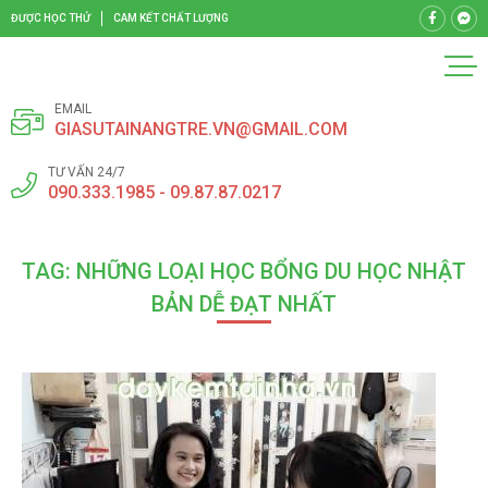
ĐƯỢC HỌC THỬ
CAM KẾT CHẤT LƯỢNG
EMAIL
GIASUTAINANGTRE.VN@GMAIL.COM
TƯ VẤN 24/7
090.333.1985 - 09.87.87.0217
TAG: NHỮNG LOẠI HỌC BỔNG DU HỌC NHẬT
BẢN DỄ ĐẠT NHẤT