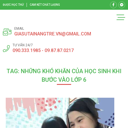
ĐƯỢC HỌC THỬ
CAM KẾT CHẤT LƯỢNG
EMAIL
GIASUTAINANGTRE.VN@GMAIL.COM
TƯ VẤN 24/7
090.333.1985 - 09.87.87.0217
TAG: NHỮNG KHÓ KHĂN CỦA HỌC SINH KHI
BƯỚC VÀO LỚP 6