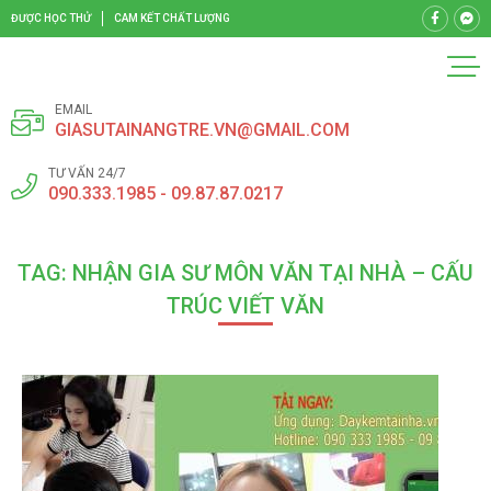
ĐƯỢC HỌC THỬ
CAM KẾT CHẤT LƯỢNG
EMAIL
GIASUTAINANGTRE.VN@GMAIL.COM
TƯ VẤN 24/7
090.333.1985 - 09.87.87.0217
TAG: NHẬN GIA SƯ MÔN VĂN TẠI NHÀ – CẤU
TRÚC VIẾT VĂN