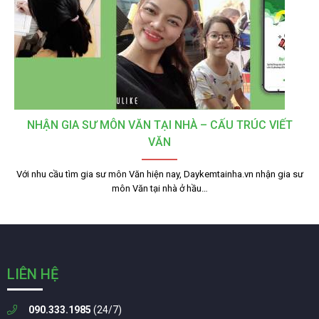
NHẬN GIA SƯ MÔN VĂN TẠI NHÀ – CẤU TRÚC VIẾT
VĂN
Với nhu cầu tìm gia sư môn Văn hiện nay, Daykemtainha.vn nhận gia sư
môn Văn tại nhà ở hầu…
LIÊN HỆ
090.333.1985
(24/7)