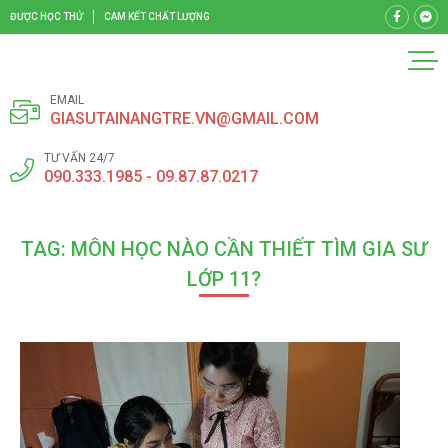
ĐƯỢC HỌC THỬ
CAM KẾT CHẤT LƯỢNG
EMAIL
GIASUTAINANGTRE.VN@GMAIL.COM
TƯ VẤN 24/7
090.333.1985 - 09.87.87.0217
TAG: MÔN HỌC NÀO CẦN THIẾT TÌM GIA SƯ
LỚP 11?