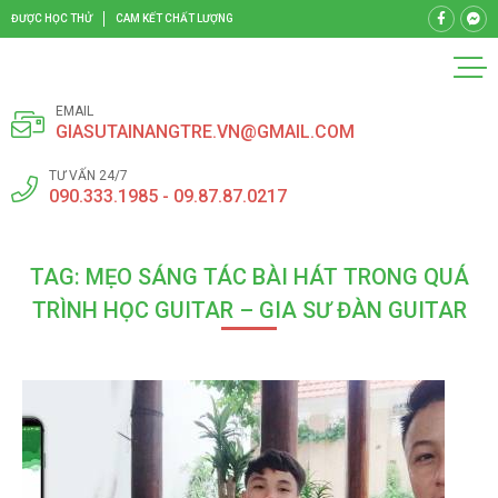
ĐƯỢC HỌC THỬ
CAM KẾT CHẤT LƯỢNG
EMAIL
GIASUTAINANGTRE.VN@GMAIL.COM
TƯ VẤN 24/7
090.333.1985 - 09.87.87.0217
TAG: MẸO SÁNG TÁC BÀI HÁT TRONG QUÁ
TRÌNH HỌC GUITAR – GIA SƯ ĐÀN GUITAR