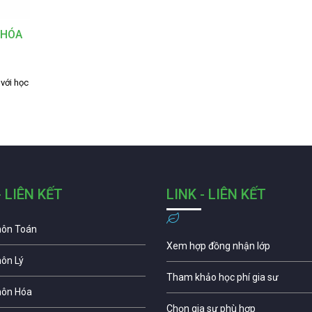
 HÓA
với học
- LIÊN KẾT
LINK - LIÊN KẾT
môn Toán
Xem hợp đồng nhận lớp
môn Lý
Tham khảo học phí gia sư
môn Hóa
Chọn gia sư phù hợp