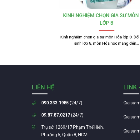
KINH NGHIỆM CHỌN GIA SƯ MÔN
LỚP 8
Kinh nghiệm chọn gia sư môn Hóa lớp 8. Đối 
sinh lớp 8, môn Hóa học mang đến…
LIÊN HỆ
LINK 
090.333.1985
(24/7)
Gia sư 
09.87.87.0217
(24/7)
Gia sư 
Trụ sở: 1269/17 Phạm Thế Hiển,
Gia sư 
Phường 5, Quận 8, HCM