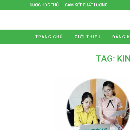
ĐƯỢC HỌC THỬ
CAM KẾT CHẤT LƯỢNG
TRANG CHỦ
GIỚI THIỆU
ĐĂNG K
TAG: KI