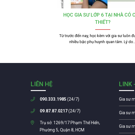
HỌC GIA SƯ LỚP 6 TẠI NHÀ CÓ 
THIẾT?
Từ trước đến nay, học kèm với gia sư luôn đ
nhiều bậc phụ huynh quan tâm. Lý do
LIÊN HỆ
LINK 
090.333.1985
(24/7)
Gia sư 
09.87.87.0217
(24/7)
Gia sư 
Trụ sở: 1269/17 Phạm Thế Hiển,
Gia sư 
Phường 5, Quận 8, HCM