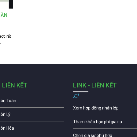
CẦN
ược rất
…
- LIÊN KẾT
LINK - LIÊN KẾT
môn Toán
Xem hợp đồng nhận lớp
môn Lý
Tham khảo học phí gia sư
môn Hóa
Chọn gia sư phù hợp