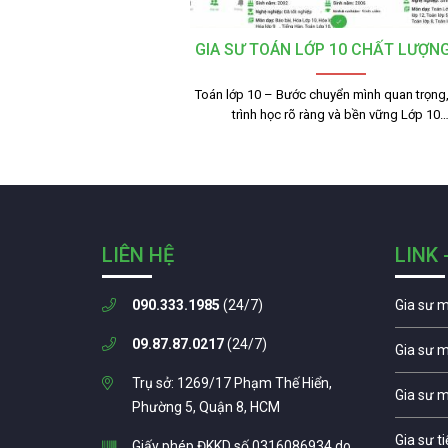
GIA SƯ TOÁN LỚP 10 CHẤT LƯỢN
Toán lớp 10 – Bước chuyển mình quan trọng,
trình học rõ ràng và bền vững Lớp 10
LIÊN HỆ
LINK 
090.333.1985
(24/7)
Gia sư 
09.87.87.0217
(24/7)
Gia sư 
Trụ sở: 1269/17 Phạm Thế Hiển,
Gia sư 
Phường 5, Quận 8, HCM
Gia sư t
Giấy phép ĐKKD số 0316086934 do