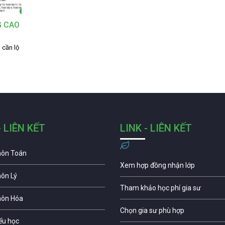
G CAO
 cần lộ
…
- LIÊN KẾT
LINK - LIÊN KẾT
môn Toán
Xem hợp đồng nhận lớp
môn Lý
Tham khảo học phí gia sư
môn Hóa
Chọn gia sư phù hợp
iểu học