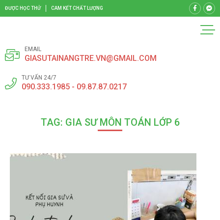
ĐƯỢC HỌC THỬ
CAM KẾT CHẤT LƯỢNG
EMAIL
GIASUTAINANGTRE.VN@GMAIL.COM
TƯ VẤN 24/7
090.333.1985 - 09.87.87.0217
TAG: GIA SƯ MÔN TOÁN LỚP 6