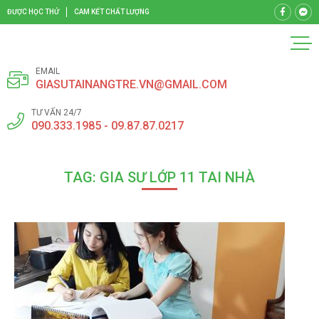
ĐƯỢC HỌC THỬ
CAM KẾT CHẤT LƯỢNG
EMAIL
GIASUTAINANGTRE.VN@GMAIL.COM
TƯ VẤN 24/7
090.333.1985 - 09.87.87.0217
TAG: GIA SƯ LỚP 11 TAI NHÀ