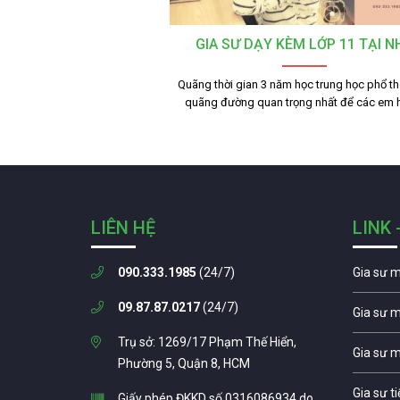
GIA SƯ DẠY KÈM LỚP 11 TẠI N
Quãng thời gian 3 năm học trung học phổ th
quãng đường quan trọng nhất để các em
LIÊN HỆ
LINK 
090.333.1985
(24/7)
Gia sư 
09.87.87.0217
(24/7)
Gia sư 
Trụ sở: 1269/17 Phạm Thế Hiển,
Gia sư 
Phường 5, Quận 8, HCM
Gia sư t
Giấy phép ĐKKD số 0316086934 do