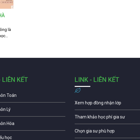
HÀ
ông là
 học…
- LIÊN KẾT
LINK - LIÊN KẾT
môn Toán
Xem hợp đồng nhận lớp
môn Lý
Tham khảo học phí gia sư
môn Hóa
Chọn gia sư phù hợp
iểu học