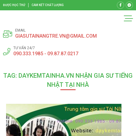
ĐƯỢC HỌC THỬ
CAM KẾT CHẤT LƯỢNG
EMAIL
GIASUTAINANGTRE.VN@GMAIL.COM
TƯ VẤN 24/7
090.333.1985 - 09.87.87.0217
TAG: DAYKEMTAINHA.VN NHẬN GIA SƯ TIẾNG
NHẬT TẠI NHÀ