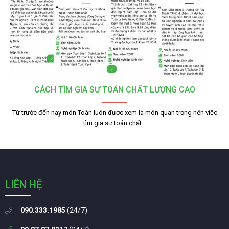
CÁCH TÌM GIA SƯ TOÁN CHẤT LƯỢNG CAO
Từ trước đến nay môn Toán luôn được xem là môn quan trọng nên việc
tìm gia sư toán chất…
LIÊN HỆ
090.333.1985
(24/7)