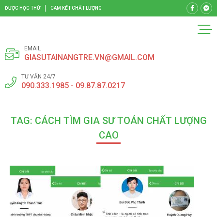
ĐƯỢC HỌC THỬ
CAM KẾT CHẤT LƯỢNG
EMAIL
GIASUTAINANGTRE.VN@GMAIL.COM
TƯ VẤN 24/7
090.333.1985 - 09.87.87.0217
TAG: CÁCH TÌM GIA SƯ TOÁN CHẤT LƯỢNG
CAO