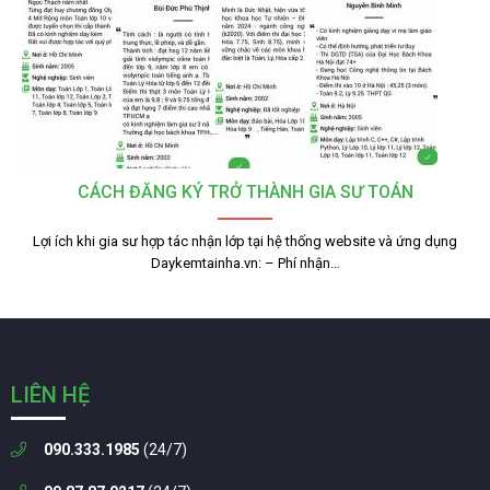
CÁCH ĐĂNG KÝ TRỞ THÀNH GIA SƯ TOÁN
Lợi ích khi gia sư hợp tác nhận lớp tại hệ thống website và ứng dụng
Daykemtainha.vn: – Phí nhận…
LIÊN HỆ
090.333.1985
(24/7)