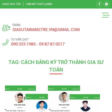
ĐƯỢC HỌC THỬ
CAM KẾT CHẤT LƯỢNG
EMAIL
GIASUTAINANGTRE.VN@GMAIL.COM
TƯ VẤN 24/7
090.333.1985 - 09.87.87.0217
TAG: CÁCH ĐĂNG KÝ TRỞ THÀNH GIA SƯ
TOÁN