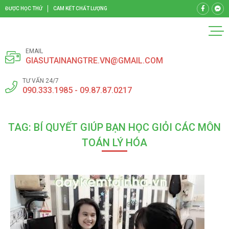
ĐƯỢC HỌC THỬ
CAM KẾT CHẤT LƯỢNG
EMAIL
GIASUTAINANGTRE.VN@GMAIL.COM
TƯ VẤN 24/7
090.333.1985 - 09.87.87.0217
TAG: BÍ QUYẾT GIÚP BẠN HỌC GIỎI CÁC MÔN
TOÁN LÝ HÓA